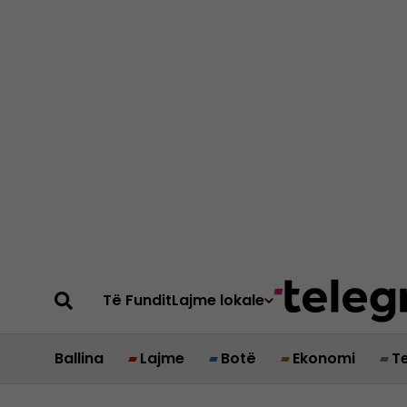
Të Fundit
Lajme lokale
Ballina
Lajme
Botë
Ekonomi
T