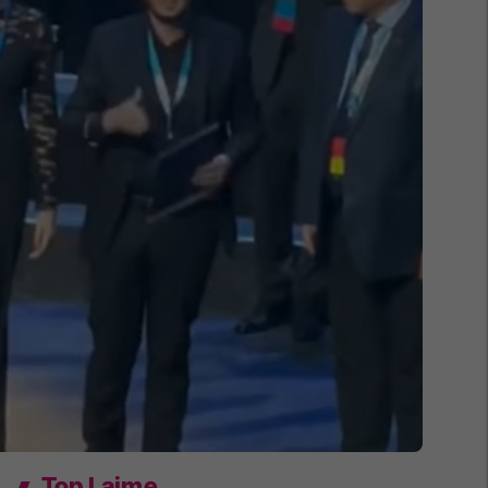
Top Lajme