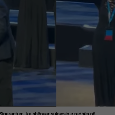
Siparantum, ka shënuar suksesin e radhës në