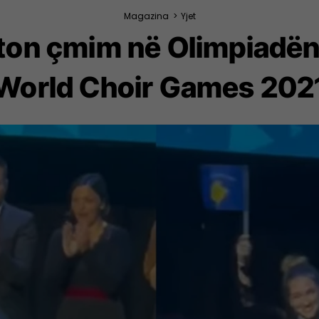
Magazina
>
Yjet
iton çmim në Olimpiadën
World Choir Games 202