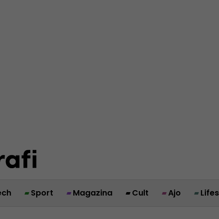
ech
Sport
Magazina
Cult
Ajo
Life