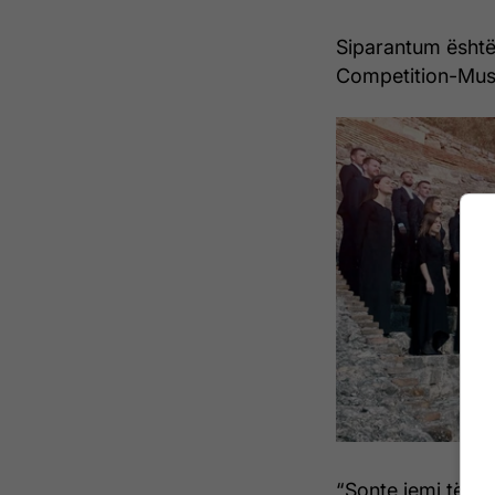
Siparantum është
Competition-Mus
“Sonte jemi të lu