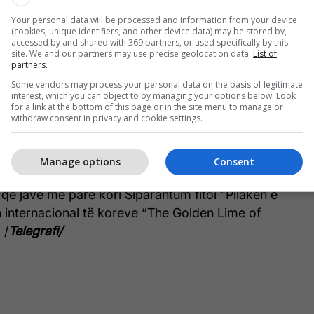
në kategorinë, The Open Competition - Musica
Your personal data will be processed and information from your device
(cookies, unique identifiers, and other device data) may be stored by,
ështu kori Siparantum sonte bëri histori për
accessed by and shared with 369 partners, or used specifically by this
 Olimpiadën e koreve botërore, World Choir Games
site. We and our partners may use precise geolocation data.
List of
partners.
ione, puna u shpërblye. Urime Kosovë”, kanë
Some vendors may process your personal data on the basis of legitimate
atus faqja zyrtare në Facebook e Korit Siparantum.
interest, which you can object to by managing your options below. Look
for a link at the bottom of this page or in the site menu to manage or
withdraw consent in privacy and cookie settings.
 parë në historinë e muzikës korale që Kosova merr
dën më të madhe të muzikës korale në botë, "World
1".
Manage options
Consent
që javë më parë kori Siparantum fitoi “Pllakën e
in internacional të koreve “The Golden Lime of
 /
Telegrafi/