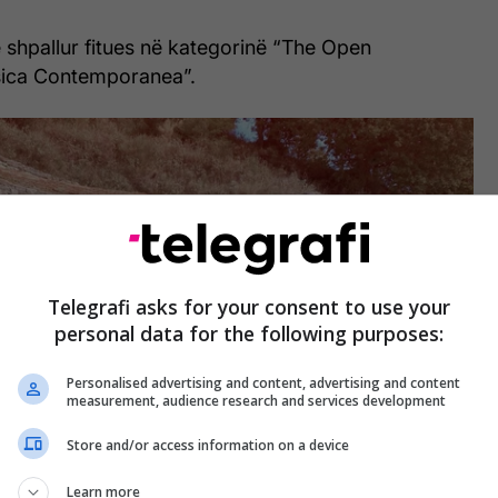
 shpallur fitues në kategorinë “The Open
ica Contemporanea”.
Telegrafi asks for your consent to use your
personal data for the following purposes:
Personalised advertising and content, advertising and content
measurement, audience research and services development
Store and/or access information on a device
mtur si kurrë më parë. Kori Siparantum është
Learn more