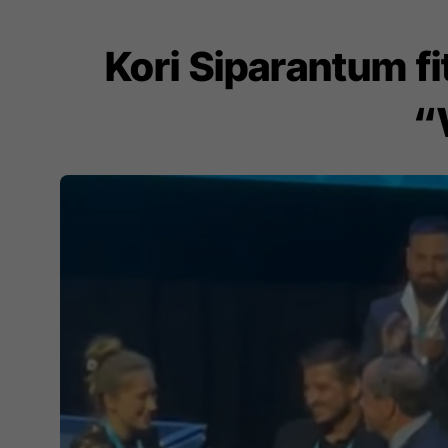
Kori Siparantum f
“