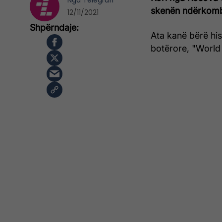
Nga
Telegrafi
skenën ndërkomb
12/11/2021
Ata kanë bërë his
botërore, "World