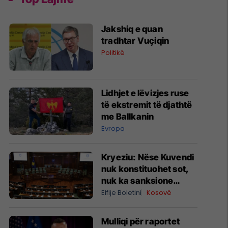
Jakshiq e quan
tradhtar Vuçiqin
Politikë
Lidhjet e lëvizjes ruse
të ekstremit të djathtë
me Ballkanin
Evropa
Kryeziu: Nëse Kuvendi
nuk konstituohet sot,
nuk ka sanksione
kushtetuese, por
Elfije Boletini
Kosovë
ngërçi mund të zgjasë
pafund
Mulliqi për raportet