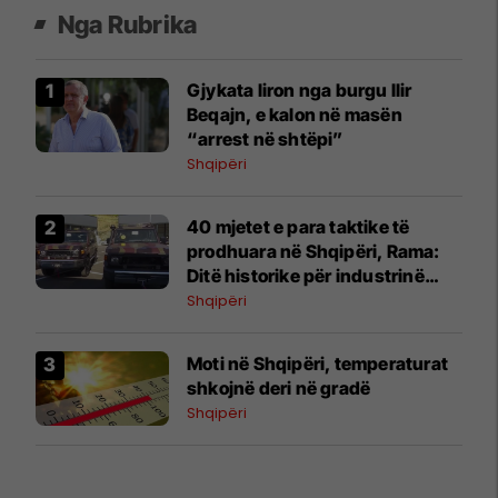
Nga Rubrika
Gjykata liron nga burgu Ilir
Beqajn, e kalon në masën
“arrest në shtëpi”
Shqipëri
40 mjetet e para taktike të
prodhuara në Shqipëri, Rama:
Ditë historike për industrinë
ushtarake
Shqipëri
Moti në Shqipëri, temperaturat
shkojnë deri në gradë
Shqipëri