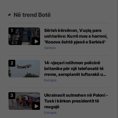
Në trend Botë
Sërish kërcënon, Vuçiq para
ushtarëve: Kurrë mos e harroni,
'Kosova është pjesë e Serbisë'
Serbia
14-vjeçari ndihmon policinë
britanike për një telefonatë të
rreme, aeroplanët luftarakë u
ngritën në ajër për të
Evropa
interceptuar fluturaken e Qatar
Airways që po shkonte drejt
Ukrainasit sulmohen në Poloni -
Mançesterit
Tusk i kërkon presidentit të
reagojë
Evropa