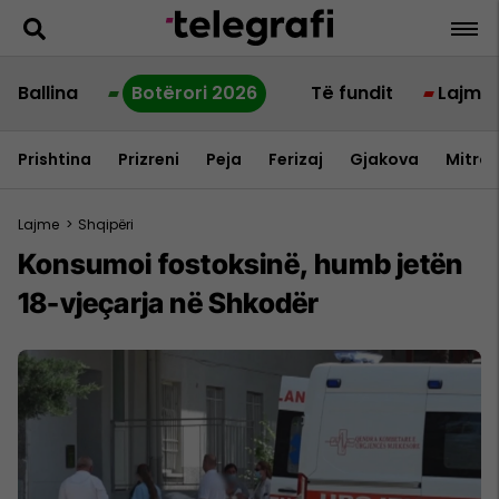
Ballina
Botërori 2026
Të fundit
Lajme
Prishtina
Prizreni
Peja
Ferizaj
Gjakova
Mitrov
Lajme
>
Shqipëri
Konsumoi fostoksinë, humb jetën
18-vjeçarja në Shkodër