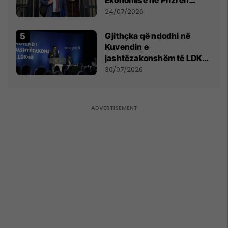
mohon pretendimet
24/07/2026
Gjithçka që ndodhi në
Kuvendin e
jashtëzakonshëm të LDK-
së
30/07/2026