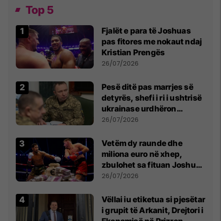
Top 5
Fjalët e para të Joshuas
pas fitores me nokaut ndaj
Kristian Prengës
26/07/2026
Pesë ditë pas marrjes së
detyrës, shefi i ri i ushtrisë
ukrainase urdhëron
kontroll të madh
26/07/2026
Vetëm dy raunde dhe
miliona euro në xhep,
zbulohet sa fituan Joshua
e Prenga
26/07/2026
Vëllai iu etiketua si pjesëtar
i grupit të Arkanit, Drejtori i
Ekonomisë në Prizren