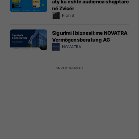
aty ku është audienca shqiptare
në Zvicër
Plan B
Sigurimi i biznesit me NOVATRA
Vermögensberatung AG
NOVATRA