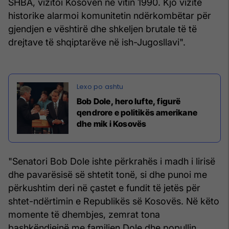
SHBA, vizitoi Kosovën në vitin 1990. Kjo vizitë
historike alarmoi komunitetin ndërkombëtar për
gjendjen e vështirë dhe shkeljen brutale të të
drejtave të shqiptarëve në ish-Jugosllavi".
Bob Dole, hero lufte, figurë
qendrore e politikës amerikane
dhe mik i Kosovës
"Senatori Bob Dole ishte përkrahës i madh i lirisë
dhe pavarësisë së shtetit tonë, si dhe punoi me
përkushtim deri në çastet e fundit të jetës për
shtet-ndërtimin e Republikës së Kosovës. Në këto
momente të dhembjes, zemrat tona
bashkëndjejnë me familjen Dole dhe popullin