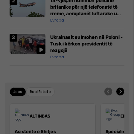
14-vjeçari ndihmon policinë
britanike për një telefonatë të
rreme, aeroplanët luftarakë u
ngritën në ajër për të
Evropa
interceptuar fluturaken e Qatar
Airways që po shkonte drejt
Ukrainasit sulmohen në Poloni -
Mançesterit
Tusk i kërkon presidentit të
reagojë
Evropa
Jobs
Real Estate
ALTINBAS
Elkos
Asistente e Shitjes
Specialist Mi