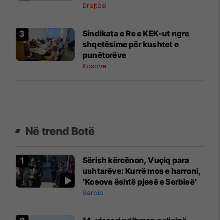
prova
Drejtësi
Sindikata e Re e KEK-ut ngre
shqetësime për kushtet e
punëtorëve
Kosovë
Në trend Botë
Sërish kërcënon, Vuçiq para
ushtarëve: Kurrë mos e harroni,
'Kosova është pjesë e Serbisë'
Serbia