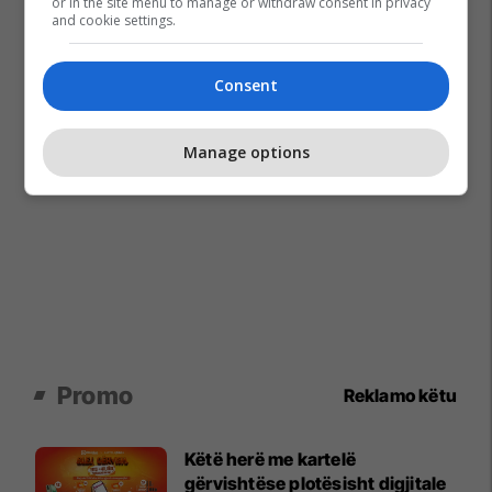
or in the site menu to manage or withdraw consent in privacy
and cookie settings.
Consent
Manage options
Promo
Reklamo këtu
Këtë herë me kartelë
gërvishtëse plotësisht digjitale