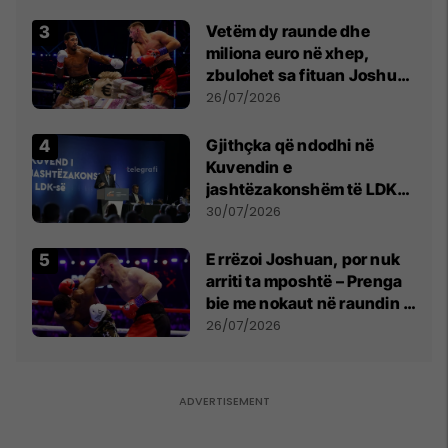
Vetëm dy raunde dhe
miliona euro në xhep,
zbulohet sa fituan Joshua
e Prenga
26/07/2026
Gjithçka që ndodhi në
Kuvendin e
jashtëzakonshëm të LDK-
së
30/07/2026
E rrëzoi Joshuan, por nuk
arriti ta mposhtë – Prenga
bie me nokaut në raundin e
dytë
26/07/2026