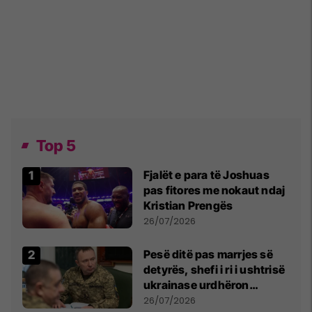
Top 5
Fjalët e para të Joshuas
pas fitores me nokaut ndaj
Kristian Prengës
26/07/2026
Pesë ditë pas marrjes së
detyrës, shefi i ri i ushtrisë
ukrainase urdhëron
kontroll të madh
26/07/2026