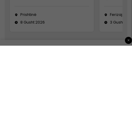
Prishtinë
Ferizaj
8 Gusht 2026
3 Gusht 20
×