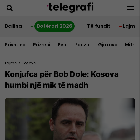
Ballina
Botërori 2026
Të fundit
Lajme
Prishtina
Prizreni
Peja
Ferizaj
Gjakova
Mitrov
Lajme
>
Kosovë
Konjufca për Bob Dole: Kosova
humbi një mik të madh