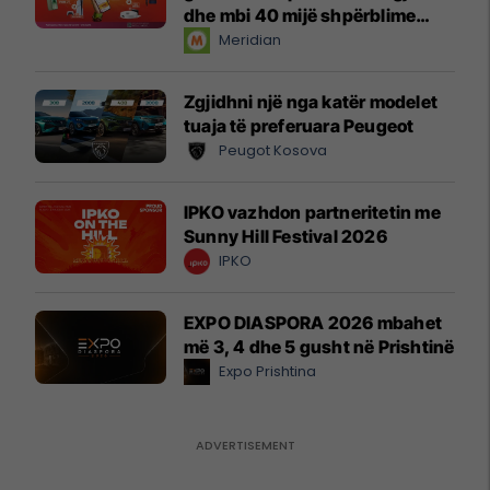
dhe mbi 40 mijë shpërblime
instant!
Meridian
Zgjidhni një nga katër modelet
tuaja të preferuara Peugeot
Peugot Kosova
IPKO vazhdon partneritetin me
Sunny Hill Festival 2026
IPKO
EXPO DIASPORA 2026 mbahet
më 3, 4 dhe 5 gusht në Prishtinë
Expo Prishtina