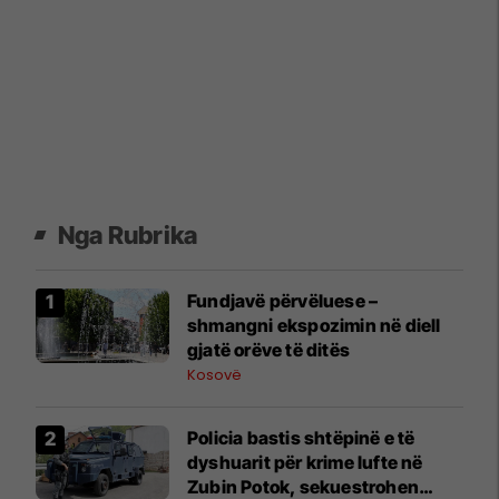
Nga Rubrika
Fundjavë përvëluese –
shmangni ekspozimin në diell
gjatë orëve të ditës
Kosovë
Policia bastis shtëpinë e të
dyshuarit për krime lufte në
Zubin Potok, sekuestrohen