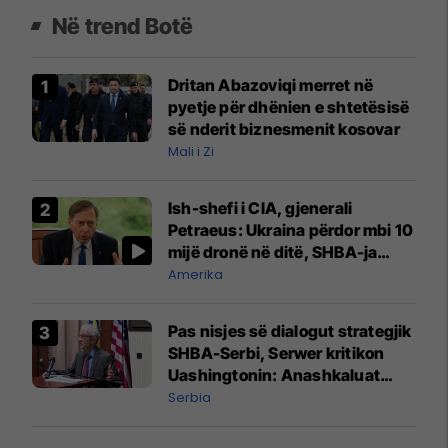
Në trend Botë
Dritan Abazoviqi merret në
pyetje për dhënien e shtetësisë
së nderit biznesmenit kosovar
Mali i Zi
Ish-shefi i CIA, gjenerali
Petraeus: Ukraina përdor mbi 10
mijë dronë në ditë, SHBA-ja
mbetet shumë prapa në
Amerika
prodhim
Pas nisjes së dialogut strategjik
SHBA-Serbi, Serwer kritikon
Uashingtonin: Anashkaluat
Banjskën, sulmin ndaj KFOR-it
Serbia
dhe rrëmbimin e Policëve të
Kosovës