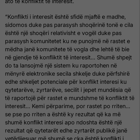
ato të konfliktit të interesit.
“Konflikti i interesit është sfidë mjaftë e madhe,
sidomos duke pas parasysh shoqërinë tonë e cila
është një shoqëri relativisht e vogël duke pas
parasysh komunitetet ku ne punojmë në rastet e
mëdha janë komunitete të vogla dhe lehtë të bie
në gjendje të konfliktit të interesit... Shumë shpejt
do ta lansojmë një sistem ku raportohen në
mënyrë elektronike secila shkelje duke përfshirë
edhe shkeljet potenciale për konflikt interesi ku
qytetarëve, zyrtarëve, secilit i jepet mundësia që
të raportojë për rastet e mundshme të konfliktit të
interesit... Kemi përparime, por rastet po rriten...
se pse po rriten a është ky rezultat që ka më
shumë konflikt interesi apo ndoshta është një
rezultat që qytetarët edhe zyrtarët publikë janë
vetëdijesuar më shumë se çka është konflikti i