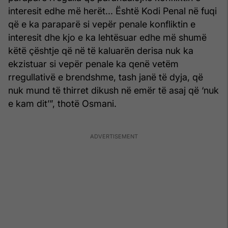
interesit edhe më herët... Është Kodi Penal në fuqi
që e ka paraparë si vepër penale konfliktin e
interesit dhe kjo e ka lehtësuar edhe më shumë
këtë çështje që në të kaluarën derisa nuk ka
ekzistuar si vepër penale ka qenë vetëm
rregullativë e brendshme, tash janë të dyja, që
nuk mund të thirret dikush në emër të asaj që ‘nuk
e kam dit’”, thotë Osmani.