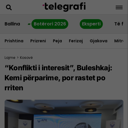
Ballina
Botërori 2026
Eksperti
Të fu
Prishtina
Prizreni
Peja
Ferizaj
Gjakova
Mitrov
Lajme
>
Kosovë
“Konflikti i interesit”, Buleshkaj:
Kemi përparime, por rastet po
rriten