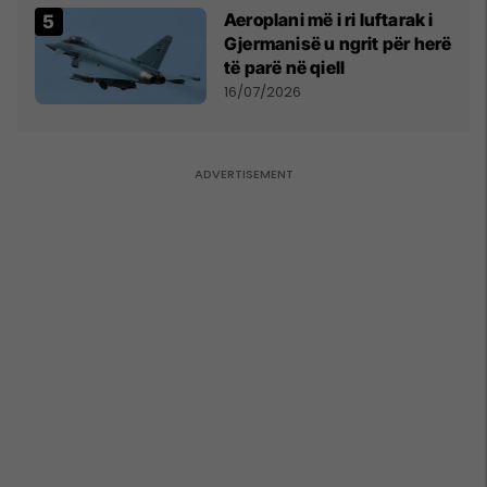
Aeroplani më i ri luftarak i
Gjermanisë u ngrit për herë
të parë në qiell
16/07/2026