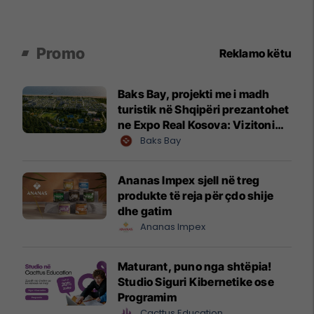
Promo
Reklamo këtu
Baks Bay, projekti me i madh
turistik në Shqipëri prezantohet
ne Expo Real Kosova: Vizitoni
shtandin dhe zbuloni
Baks Bay
mundësitë e investimit
Ananas Impex sjell në treg
produkte të reja për çdo shije
dhe gatim
Ananas Impex
Maturant, puno nga shtëpia!
Studio Siguri Kibernetike ose
Programim
Cacttus Education