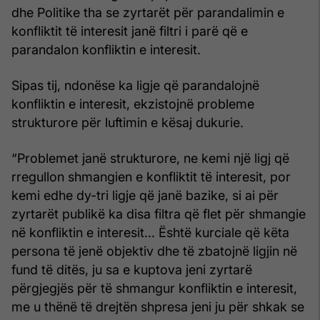
dhe Politike tha se zyrtarët për parandalimin e
konfliktit të interesit janë filtri i parë që e
parandalon konfliktin e interesit.
Sipas tij, ndonëse ka ligje që parandalojnë
konfliktin e interesit, ekzistojnë probleme
strukturore për luftimin e kësaj dukurie.
“Problemet janë strukturore, ne kemi një ligj që
rregullon shmangien e konfliktit të interesit, por
kemi edhe dy-tri ligje që janë bazike, si ai për
zyrtarët publikë ka disa filtra që flet për shmangie
në konfliktin e interesit... Është kurciale që këta
persona të jenë objektiv dhe të zbatojnë ligjin në
fund të ditës, ju sa e kuptova jeni zyrtarë
përgjegjës për të shmangur konfliktin e interesit,
me u thënë të drejtën shpresa jeni ju për shkak se