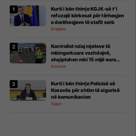
​Kurti i bën thirrje KGJK-së t’i
refuzojë kërkesat për tërheqjen
e dorëheqjeve të stafit serb
Drejtësi
Kontrollet ndaj mjeteve të
mbingarkuara vazhdojnë,
shqiptohen mbi 15 mijë euro
gjoba
Kosovë
​Kurti i bën thirrje Policisë së
Kosovës për shtim të sigurisë
në komunikacion
Siguri