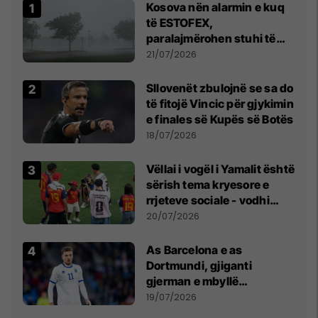
Kosova nën alarmin e kuq
të ESTOFEX,
paralajmërohen stuhi të
fuqishme me breshër dhe
21/07/2026
erëra të forta
Sllovenët zbulojnë se sa do
të fitojë Vincic për gjykimin
e finales së Kupës së Botës
18/07/2026
Vëllai i vogël i Yamalit është
sërish tema kryesore e
rrjeteve sociale - vodhi
vëmendjen pas finales së
20/07/2026
Kupës së Botës
As Barcelona e as
Dortmundi, gjiganti
gjerman e mbyllë
marrëveshjen për Fisnik
19/07/2026
Asllanin