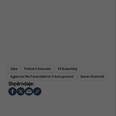
Glps
Policia E Kosovës
Yll Buleshkaj
Agjencia Për Parandalimin E Korrupsionit
Naser Shamolli