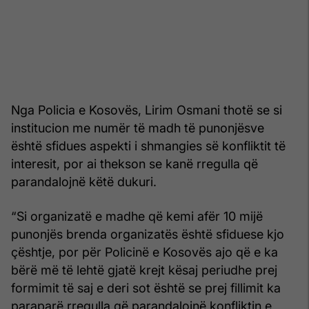
Nga Policia e Kosovës, Lirim Osmani thotë se si
institucion me numër të madh të punonjësve
është sfidues aspekti i shmangies së konfliktit të
interesit, por ai thekson se kanë rregulla që
parandalojnë këtë dukuri.
“Si organizatë e madhe që kemi afër 10 mijë
punonjës brenda organizatës është sfiduese kjo
çështje, por për Policinë e Kosovës ajo që e ka
bërë më të lehtë gjatë krejt kësaj periudhe prej
formimit të saj e deri sot është se prej fillimit ka
paraparë rregulla që parandalojnë konfliktin e