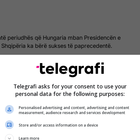
jatë periudhës që Hungaria mban Presidencën e
ë, Shqipëria ka bërë sukses të paprecedentë.
kemi një arritje për hapjen e zonës së Shengen me
a në mënyrë që të përshpejtojmë përpjekjet tona dhe
litikat e zgjerimit dhe të aksesit për vendet e
Telegrafi asks for your consent to use your
mor.
personal data for the following purposes:
hungareze ne kemi arritur ta përshpejtojmë dhe ne
Personalised advertising and content, advertising and content
me BP dhe kuptojmë shqetësimet e rajonit dhe
measurement, audience research and services development
ueshmërisë, paqes, qetësisë dhe zhvillimit në
Store and/or access information on a device
imor.
Learn more