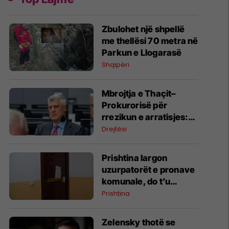
Zbulohet një shpellë
me thellësi 70 metra në
Parkun e Llogarasë
Shqipëri
​Mbrojtja e Thaçit–
Prokurorisë për
rrezikun e arratisjes:
Garantues vëllai i tij
Drejtësi
dhe miqtë e ngushtë
Prishtina largon
uzurpatorët e pronave
komunale, do t’u
ndahen familjeve në
Prishtina
nevojë
Zelensky thotë se