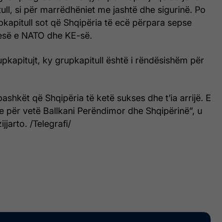
ull, si për marrëdhëniet me jashtë dhe sigurinë. Po
kapitull sot që Shqipëria të ecë përpara sepse
jesë e NATO dhe KE-së.
upkapitujt, ky grupkapitull është i rëndësishëm për
bashkët që Shqipëria të ketë sukses dhe t’ia arrijë. E
 për vetë Ballkani Perëndimor dhe Shqipërinë”, u
jjarto. /Telegrafi/