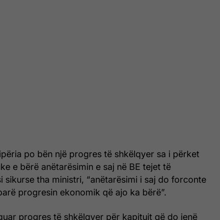
ipëria po bën një progres të shkëlqyer sa i përket
ke e bërë anëtarësimin e saj në BE tejet të
 sikurse tha ministri, “anëtarësimi i saj do forconte
arë progresin ekonomik që ajo ka bërë”.
guar progres të shkëlqyer për kapitujt që do jenë