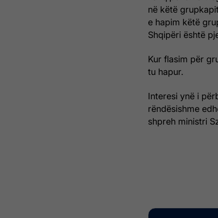
në këtë grupkapit
e hapim këtë grup
Shqipëri është p
Kur flasim për gr
tu hapur.
Interesi ynë i për
rëndësishme edhe
shpreh ministri Szi