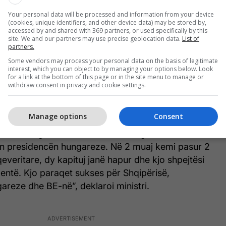
ksesin për 50 vite dhe kjo nuk është diçka e duhur.
Your personal data will be processed and information from your device
jëfarë respekti këtyre vendeve dhe ky proces i ka
(cookies, unique identifiers, and other device data) may be stored by,
tyra në mënyrë konstante dhe nuk kishte asgjë
accessed by and shared with 369 partners, or used specifically by this
site. We and our partners may use precise geolocation data.
List of
mit që prej 15 vitesh ne nuk kemi parë as marrjen e
partners.
pa për zgjerimin. Ne do donim që vendet e
Some vendors may process your personal data on the basis of legitimate
or të jenë pjesë e BE-së. Për 15 vitet e fundit keni
interest, which you can object to by managing your options below. Look
for a link at the bottom of this page or in the site menu to manage or
asjen në bazë të meritave, por tashmë është me një
withdraw consent in privacy and cookie settings.
 Në 6 muajt e fundit ne kemi bërë të gjitha përpjekjet
ar proceset e zgjerimit. Që nga 2009 Shqipëria ka
Manage options
Consent
n për akses. Në 2014 mori statusin e vendit
nisën negociatat dhe themeli i negociatave filloi
ën presidencën hungareze. Në 2 muaj kemi pasur 2
veritare, dy kapituj janë hapur dhe kjo shpejtësi
entë. Kjo paraqet sukses për Shqipërisë,
reze dhe BE-në”, deklaroi ministri.