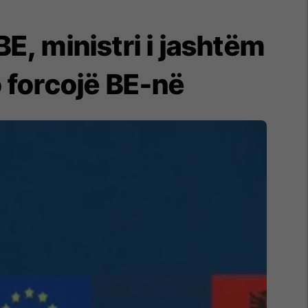
E, ministri i jashtëm
 forcojë BE-në