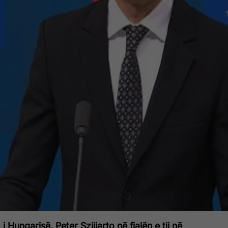
 i Hungarisë, Peter Szijjarto në fjalën e tij në