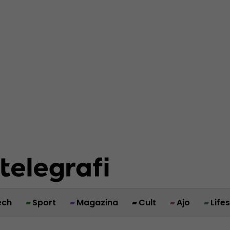
ech
Sport
Magazina
Cult
Ajo
Life