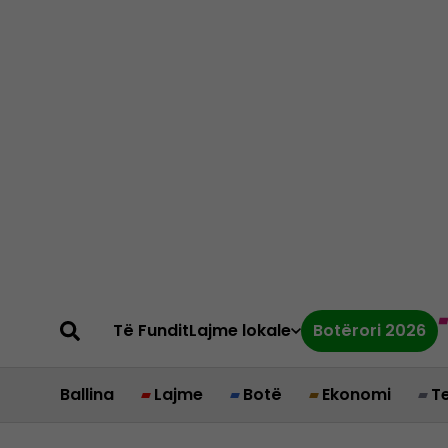
Të Fundit
Lajme lokale
Botërori 2026
Ballina
Lajme
Botë
Ekonomi
T