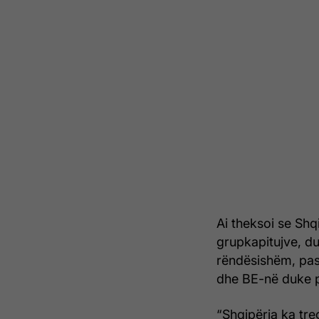
Ai theksoi se Shq
grupkapitujve, du
rëndësishëm, pasi
dhe BE-në duke p
“Shqipëria ka tre