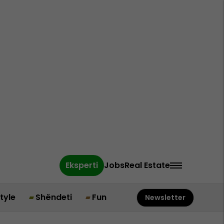
Eksperti
Jobs
Real Estate
style
Shëndeti
Fun
Newsletter