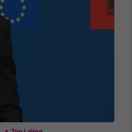
Top Lajme