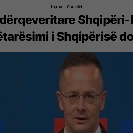
Lajme
>
Shqipëri
dërqeveritare Shqipëri-B
tarësimi i Shqipërisë do