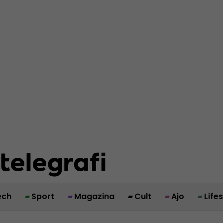
ech
Sport
Magazina
Cult
Ajo
Life