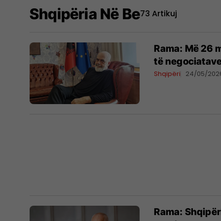
Shqipëria Në Be
73 Artikuj
Rama: Më 26 m
të negociatav
Shqipëri
24/05/202
Rama: Shqipër