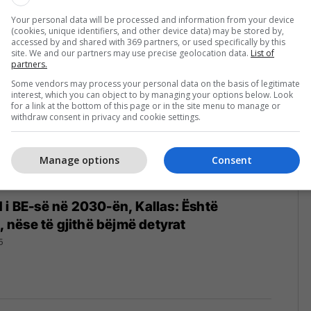
5
Your personal data will be processed and information from your device
(cookies, unique identifiers, and other device data) may be stored by,
accessed by and shared with 369 partners, or used specifically by this
site. We and our partners may use precise geolocation data.
List of
partners.
Some vendors may process your personal data on the basis of legitimate
interest, which you can object to by managing your options below. Look
for a link at the bottom of this page or in the site menu to manage or
withdraw consent in privacy and cookie settings.
Manage options
Consent
 i BE-së në 2030-ën, Kallas: Është
t, nëse të gjithë bëjmë detyrat
5