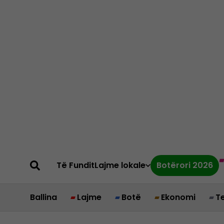
Të Fundit
Lajme lokale
Botërori 2026
Ballina
Lajme
Botë
Ekonomi
T