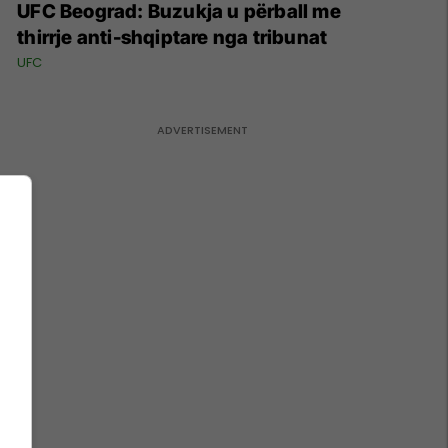
UFC Beograd: Buzukja u përball me
thirrje anti-shqiptare nga tribunat
UFC