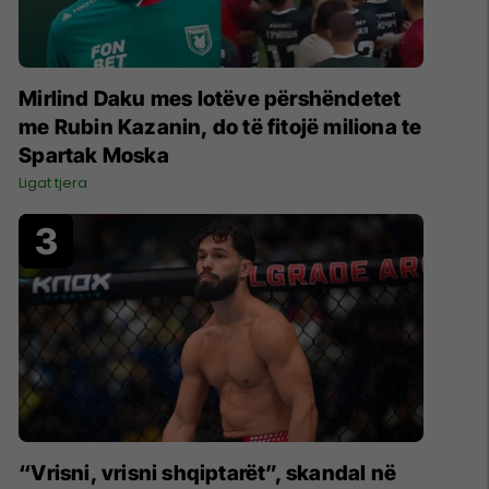
Mirlind Daku mes lotëve përshëndetet
me Rubin Kazanin, do të fitojë miliona te
Spartak Moska
Ligat tjera
“Vrisni, vrisni shqiptarët”, skandal në