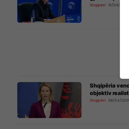
Shqipëri
16/04/202
Shqipëria vend
objektiv realis
Shqipëri
08/04/202