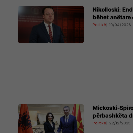
Nikolloski: En
bëhet anëtare 
Politikë
10/04/2026
Mickoski-Spiro
përbashkëta dr
Politikë
22/12/2025