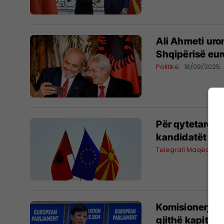
Ali Ahmeti uro
Shqipërisë eu
Politikë
18/09/2025
Për qytetarët 
kandidatët më
Telegrafi Maqedoni
Komisionerja p
gjithë kapituj