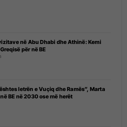
vizitave në Abu Dhabi dhe Athinë: Kemi
Greqisë për në BE
6
ështes letrën e Vuçiq dhe Ramës”, Marta
 në BE në 2030 ose më herët
6