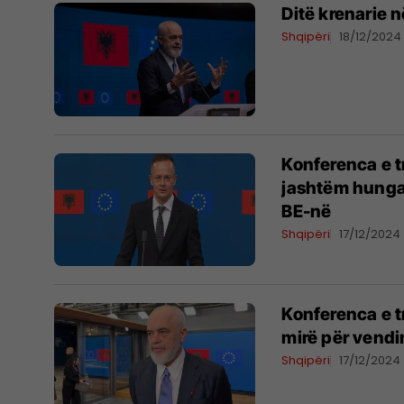
Ditë krenarie 
Shqipëri
18/12/2024
Konferenca e tr
jashtëm hungar
BE-në
Shqipëri
17/12/2024
Konferenca e t
mirë për vendi
Shqipëri
17/12/2024