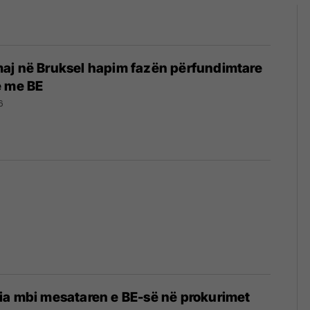
aj në Bruksel hapim fazën përfundimtare
e me BE
6
ia mbi mesataren e BE-së në prokurimet