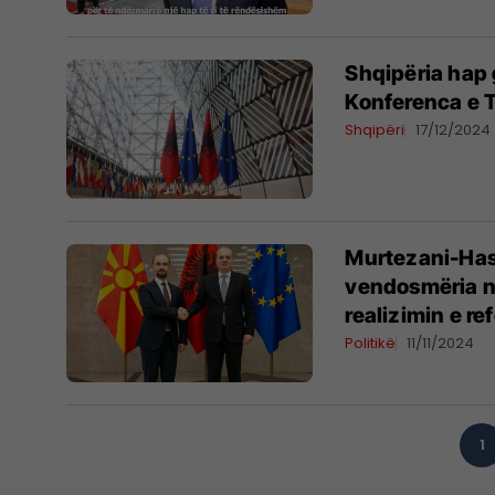
Shqipëria hap 
Konferenca e T
Shqipëri
17/12/2024
Murtezani-Hasa
vendosmëria n
realizimin e r
Politikë
11/11/2024
1