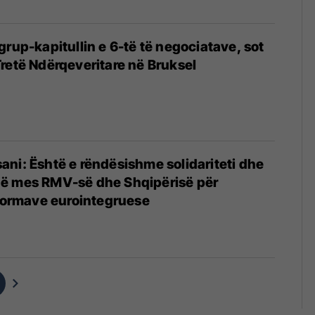
grup-kapitullin e 6-të të negociatave, sot
retë Ndërqeveritare në Bruksel
ni: Është e rëndësishme solidariteti dhe
ë mes RMV-së dhe Shqipërisë për
eformave eurointegruese