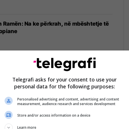
n Ramën: Na ke përkrah, në mbështetje të
ropiane
e Maltës, Maqedonia dhe Shqipëria janë
 të dëshirueshëm për anëtarësim në BE
Telegrafi asks for your consent to use your
personal data for the following purposes:
12/09/2025
Personalised advertising and content, advertising and content
measurement, audience research and services development
Store and/or access information on a device
ër Zgjerim: Ne mund të hapim këtë vit të
t me Shqipërinë
Learn more