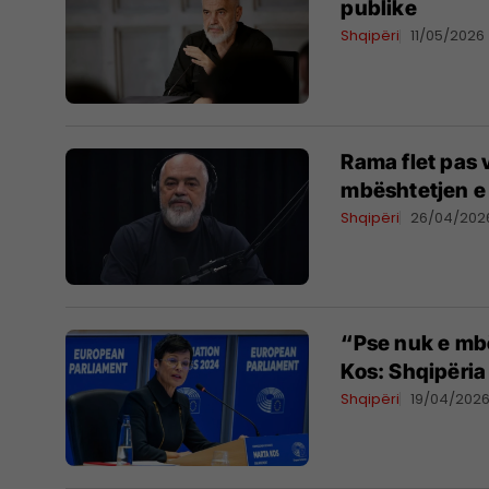
publike
Shqipëri
11/05/2026
Rama flet pas 
mbështetjen e 
Shqipëri
26/04/202
“Pse nuk e mb
Kos: Shqipëria
Shqipëri
19/04/202