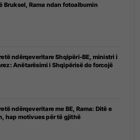
në Bruksel, Rama ndan fotoalbumin
etë ndërqeveritare Shqipëri-BE, ministri i
ez: Anëtarësimi i Shqipërisë do forcojë
retë ndërqeveritare me BE, Rama: Ditë e
n, hap motivues për të gjithë