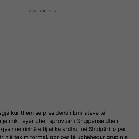
gjë kur them se presidenti i Emirateve të
jë mik i vyer dhe i sprovuar i Shqipërisë dhe i
qysh në rininë e tij ai ka ardhur në Shqipëri jo për
r një takim formal, por për të udhëhequr grupin e