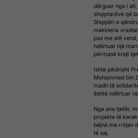
dërguar nga i ati
shqiptarëve që b
Shqipëri e qëndr
makineria vrasta
pas me atë vend,
ndërtuar një marr
përmasë krejt tjet
Ishte pikërisht P
Mohammed bin Zaye
madh të solidarit
është ndërtuar nj
Nga ana tjetër, 
projekte të karakt
bëjnë me rritjen 
të saj.