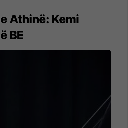
he Athinë: Kemi
në BE