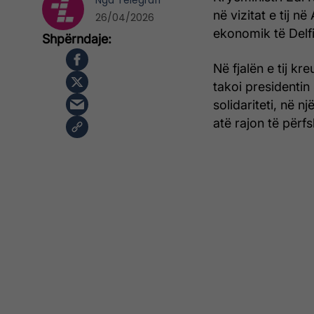
Nga
Telegrafi
në vizitat e tij 
26/04/2026
ekonomik të Delfi
Në fjalën e tij kr
takoi presidenti
solidariteti, në 
atë rajon të përfsh