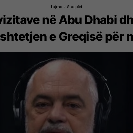
Lajme
>
Shqipëri
vizitave në Abu Dhabi d
htetjen e Greqisë për 