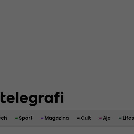
ech
Sport
Magazina
Cult
Ajo
Life