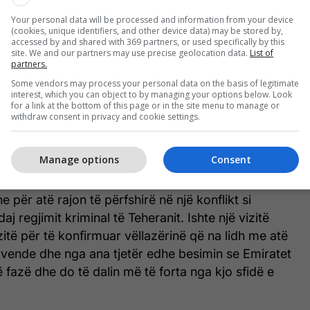
ëdhënieve mes dy vendeve.
Your personal data will be processed and information from your device
(cookies, unique identifiers, and other device data) may be stored by,
bi dhe Delphi Economic Forum
accessed by and shared with 369 partners, or used specifically by this
site. We and our partners may use precise geolocation data.
List of
partners.
 një vizitë të shkurtër në Abu Dabi dhe më pas edhe
Some vendors may process your personal data on the basis of legitimate
lesa që lidhen me dy aspekte të marrëdhënies dhe
interest, which you can object to by managing your options below. Look
for a link at the bottom of this page or in the site menu to manage or
ërkombëtar të Shqipërisë. Në Abu Dabi shkova për
withdraw consent in privacy and cookie settings.
k shumë të çmuar dhe të sprovuar të Shqipërisë dhe
or edhe një lider nga më të respektuarit sot
Manage options
Consent
nderin ta konsideroj edhe mikun tim, presidentin
 Bin Zayed, në një moment shumë të ndjeshëm
he për atë rajon të përfshirë në një konflikt si
daj regjimit kriminal të Teheranit. Ishte një vizitë
vizitë për të konfirmuar vëllazërinë që na lidh me atë
vende dhe nga ana tjetër edhe besimin se Emiratet
ë fazë dhe do të dalin më të forta nga kjo sfidë e