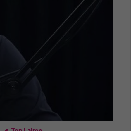
Top Lajme