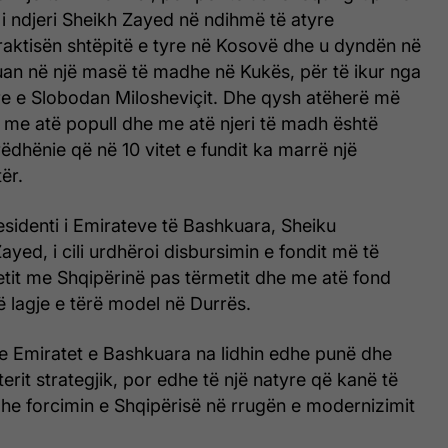
, i ndjeri Sheikh Zayed në ndihmë të atyre
raktisën shtëpitë e tyre në Kosovë dhe u dyndën në
uan në një masë të madhe në Kukës, për të ikur nga
re e Slobodan Milosheviçit. Dhe qysh atëherë më
 me atë popull dhe me atë njeri të madh është
ëdhënie që në 10 vitet e fundit ka marrë një
ër.
residenti i Emirateve të Bashkuara, Sheiku
d, i cili urdhëroi disbursimin e fondit më të
etit me Shqipërinë pas tërmetit dhe me atë fond
ë lagje e tërë model në Durrës.
me Emiratet e Bashkuara na lidhin edhe punë dhe
erit strategjik, por edhe të një natyre që kanë të
dhe forcimin e Shqipërisë në rrugën e modernizimit