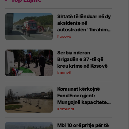
Shtatë të lënduar në dy
aksidente në
autostradën “Ibrahim
Rugova”
Kosovë
​Serbia nderon
Brigadën e 37-të që
kreu krime në Kosovë
Kosovë
Komunat kërkojnë
Fond Emergjent:
Mungojnë kapacitetet
financiare për
Komunat
përballimin e stuhive
dhe fatkeqësive
Mbi 10 orë pritje për të
natyrore