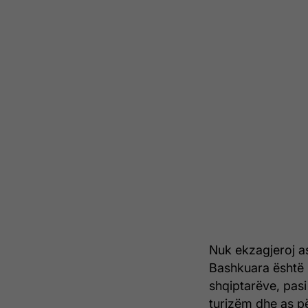
Nuk ekzagjeroj as
Bashkuara është n
shqiptarëve, pasi 
turizëm dhe as pë