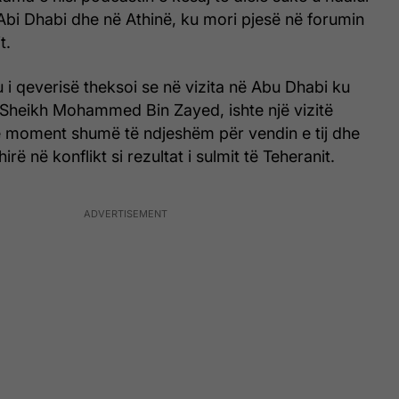
në Abi Dhabi dhe në Athinë, ku mori pjesë në forumin
t.
eu i qeverisë theksoi se në vizita në Abu Dhabi ku
n Sheikh Mohammed Bin Zayed, ishte një vizitë
një moment shumë të ndjeshëm për vendin e tij dhe
irë në konflikt si rezultat i sulmit të Teheranit.