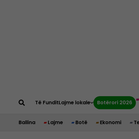
Të Fundit
Lajme lokale
Botërori 2026
Ballina
Lajme
Botë
Ekonomi
T