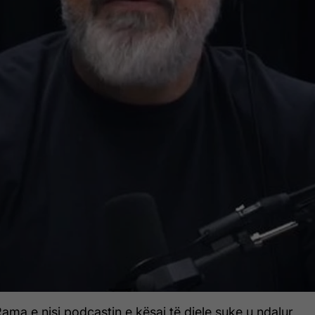
Rama e nisi podcastin e kësaj të diele suke u ndalur