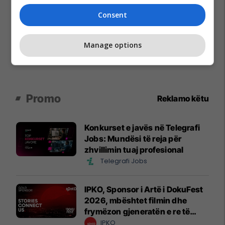
Consent
Manage options
Promo
Reklamo këtu
Konkurset e javës në Telegrafi
Jobs: Mundësi të reja për
zhvillimin tuaj profesional
Telegrafi Jobs
IPKO, Sponsor i Artë i DokuFest
2026, mbështet filmin dhe
frymëzon gjeneratën e re të
krijuesve
IPKO