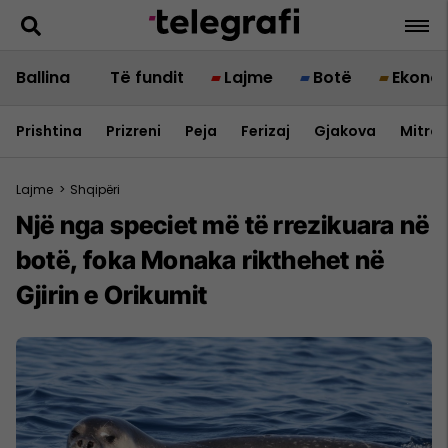
Ballina
Të fundit
Lajme
Botë
Ekono
Prishtina
Prizreni
Peja
Ferizaj
Gjakova
Mitrov
Lajme
>
Shqipëri
Një nga speciet më të rrezikuara në
botë, foka Monaka rikthehet në
Gjirin e Orikumit