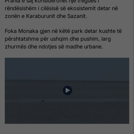
Prania e saj konsiderohet një tregues i
rëndësishëm i cilësisë së ekosistemit detar në
zonën e Karaburunit dhe Sazanit.
Foka Monaka gjen në këtë park detar kushte të
përshtatshme për ushqim dhe pushim, larg
zhurmës dhe ndotjes së madhe urbane.