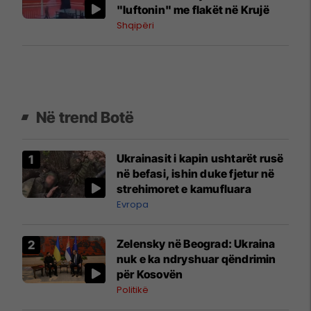
"luftonin" me flakët në Krujë
Shqipëri
Në trend Botë
Ukrainasit i kapin ushtarët rusë
në befasi, ishin duke fjetur në
strehimoret e kamufluara
Evropa
Zelensky në Beograd: Ukraina
nuk e ka ndryshuar qëndrimin
për Kosovën
Politikë