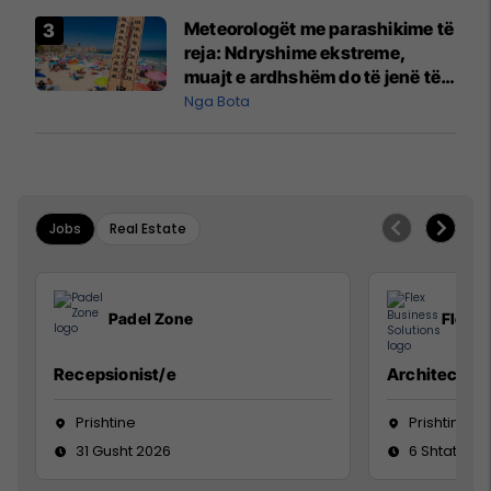
Meteorologët me parashikime të
reja: Ndryshime ekstreme,
muajt e ardhshëm do të jenë të
pazakontë
Nga Bota
Jobs
Real Estate
Padel Zone
Flex B
Recepsionist/e
Architect
Prishtine
Prishtinë
31 Gusht 2026
6 Shtator 2