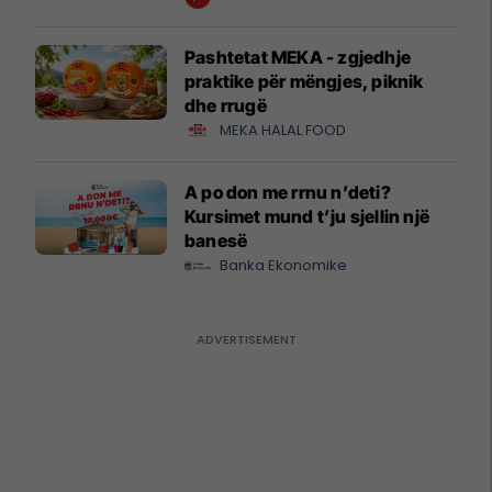
Pashtetat MEKA - zgjedhje
praktike për mëngjes, piknik
dhe rrugë
MEKA HALAL FOOD
A po don me rrnu n’deti?
Kursimet mund t’ju sjellin një
banesë
Banka Ekonomike