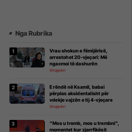
Nga Rubrika
Vrau shokun e fëmijërisë,
arrestohet 20-vjeçari: Më
ngacmoi të dashurën
Shqipëri
E rëndë në Ksamil, babai
përplas aksidentalisht për
vdekje vajzën e tij 4-vjeçare
Shqipëri
“Mos u tremb, mos u trembni”,
momentet kur zjarrfikësit