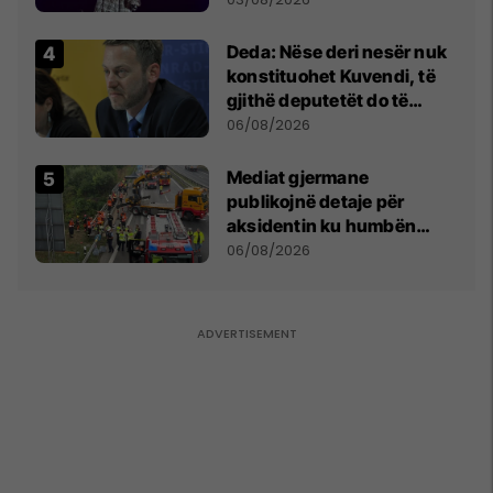
shpall gjendjen e luftës
Deda: Nëse deri nesër nuk
konstituohet Kuvendi, të
gjithë deputetët do të
bëjnë shkelje të rëndë
06/08/2026
kushtetuese
Mediat gjermane
publikojnë detaje për
aksidentin ku humbën
jetën tre mërgimtarë nga
06/08/2026
Komogllava e Ferizajt