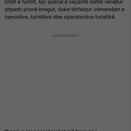
Ditët e fundit, kjo specie e veçantë është vërejtur
shpesh pranë bregut, duke tërhequr vëmendjen e
banorëve, turistëve dhe operatorëve turistikë.