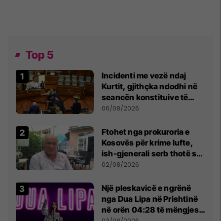
Top 5
Incidenti me vezë ndaj
Kurtit, gjithçka ndodhi në
seancën konstituive të
Kuvendit
06/08/2026
Ftohet nga prokuroria e
Kosovës për krime lufte,
ish-gjenerali serb thotë se
dikush e tradhtoi në
02/08/2026
Beograd
Një pleskavicë e ngrënë
nga Dua Lipa në Prishtinë
në orën 04:28 të mëngjesit
- dhe bota digjitale serbe
03/08/2026