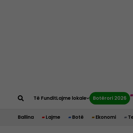
Të Fundit
Lajme lokale
Botërori 2026
Ballina
Lajme
Botë
Ekonomi
T