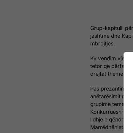
Grup-kapitulli pë
jashtme dhe Kapitu
mbrojtjes.
Ky vendim vjen pa
tetor që përfshin 
drejtat themelore
Pas prezantimit t
anëtarësimit në v
grupime tematike
Konkurrueshmëria 
lidhje e qëndrues
Marrëdhëniet e j