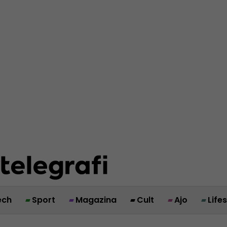
ech
Sport
Magazina
Cult
Ajo
Life