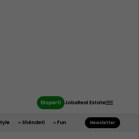
Eksperti
Jobs
Real Estate
style
Shëndeti
Fun
Newsletter