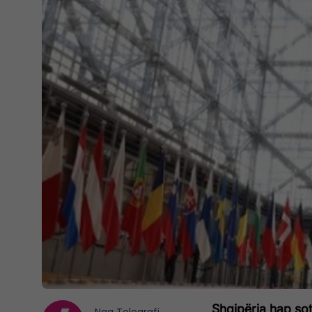
Shqipëria hap sot