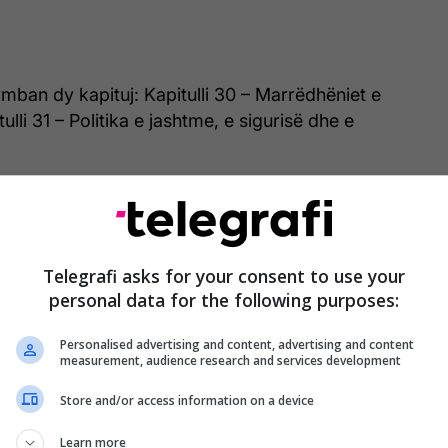
rmban dy kapituj: Kapitulli 30 – Marrëdhëniet e
lli 31 – Politika e jashtme, e sigurisë dhe e
s hapjes së kapitullit të “Themeloreve”, më 15
reformat kyçe në drejtësi, sundimin e ligjit, të
 dhe funksionimin e institucioneve demokratike.
Telegrafi asks for your consent to use your
personal data for the following purposes:
ë metodologjisë së rishikuar për negociatat e
itin 2020, kapitujt negociues ndahen në gjashtë
Personalised advertising and content, advertising and content
: Themeloret; Tregu i brendshëm;
measurement, audience research and services development
dhe rritja gjithëpërfshirëse; Axhenda e gjelbër dhe
Store and/or access information on a device
hme; Burimet, bujqësia dhe kohezioni;
ashtme.
Learn more