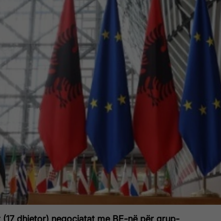
 (17 dhjetor) negociatat me BE-në për grup-