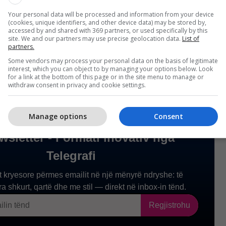
Your personal data will be processed and information from your device
encës Ndërqeveritare pritet të shënojë një tjetër
(cookies, unique identifiers, and other device data) may be stored by,
 për ecurinë e procesit të anëtarësimit të
accessed by and shared with 369 partners, or used specifically by this
site. We and our partners may use precise geolocation data.
List of
partners.
Some vendors may process your personal data on the basis of legitimate
interest, which you can object to by managing your options below. Look
for a link at the bottom of this page or in the site menu to manage or
withdraw consent in privacy and cookie settings.
Manage options
Consent