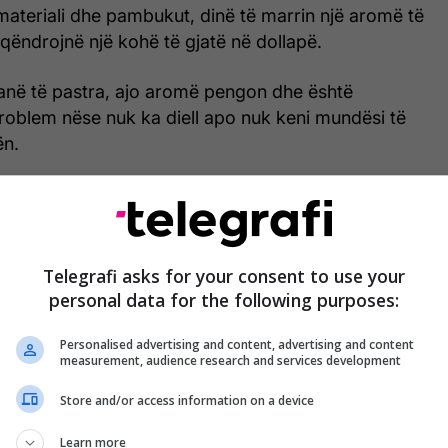
j materiali dhe pambukut, dinë të marrin një aromë të
ëndrojnë një kohë të gjatë në dollapë.
anë të pastra, ajo aromë pengon dhe është
roblem nëse nuk ka diell apo nuk keni mundësi të
ën.
 ndihmojë një truk, transmeton Telegrafi.
Telegrafi asks for your consent to use your
personal data for the following purposes:
Personalised advertising and content, advertising and content
measurement, audience research and services development
Store and/or access information on a device
Learn more