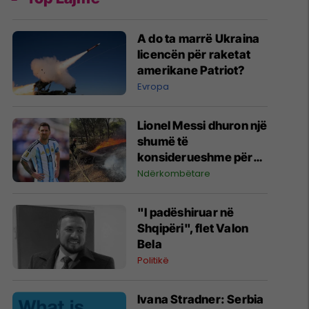
A do ta marrë Ukraina
licencën për raketat
amerikane Patriot?
Evropa
Lionel Messi dhuron një
shumë të
konsiderueshme për
zjarret në Madrid
Ndërkombëtare
"I padëshiruar në
Shqipëri", flet Valon
Bela
Politikë
Ivana Stradner: Serbia