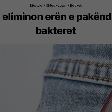
Lifestyle
>
Shtepi-dekor
>
Bëje vet
ke eliminon erën e pakë
bakteret