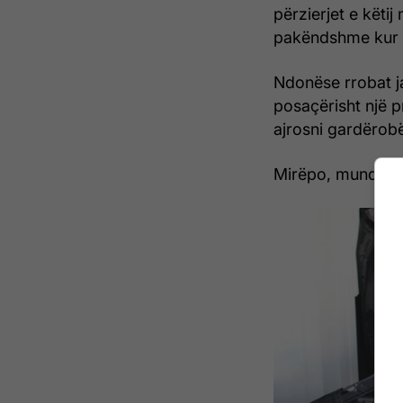
përzierjet e këti
pakëndshme kur q
Ndonëse rrobat j
posaçërisht një p
ajrosni gardërob
Mirëpo, mund t’ju