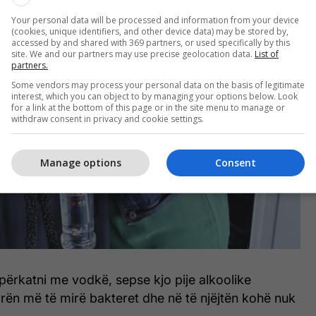
Your personal data will be processed and information from your device
(cookies, unique identifiers, and other device data) may be stored by,
accessed by and shared with 369 partners, or used specifically by this
site. We and our partners may use precise geolocation data.
List of
partners.
Some vendors may process your personal data on the basis of legitimate
interest, which you can object to by managing your options below. Look
for a link at the bottom of this page or in the site menu to manage or
withdraw consent in privacy and cookie settings.
Manage options
Consent
përkatni me vodkë, sepse kjo pije alkoolike
rën më të mirë bakteret dhe në të njëjtën kohë nuk