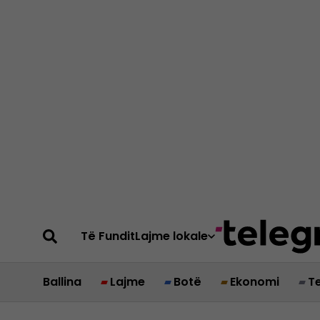
Të Fundit
Lajme lokale
Ballina
Lajme
Botë
Ekonomi
T