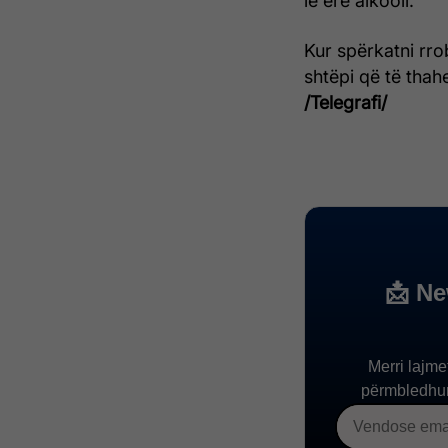
lë erë alkooli.
Kur spërkatni rrob
shtëpi që të tha
/Telegrafi/