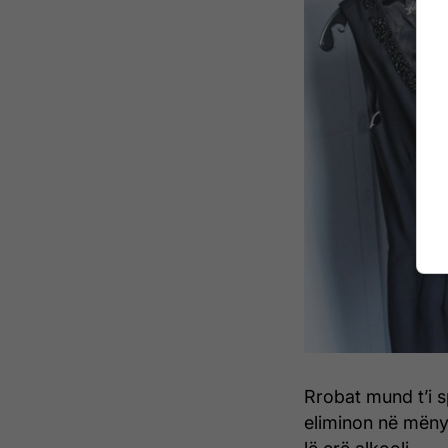
Rrobat mund t’i s
eliminon në mëny