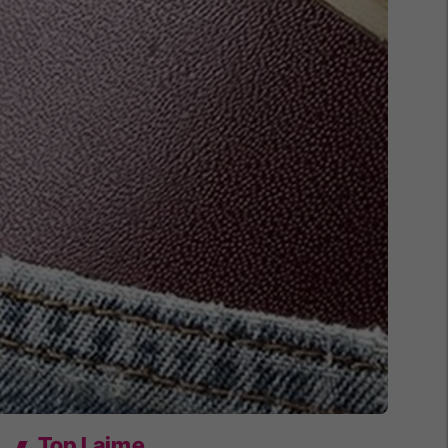
Top Lajme