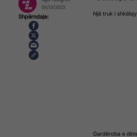
05/01/2023
Një truk i shkëlq
Gardëroba e dimri