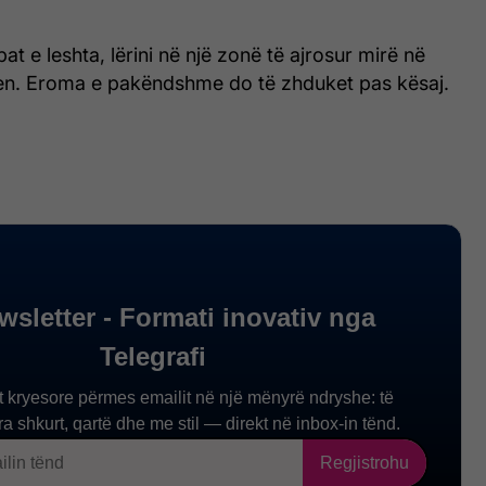
at e leshta, lërini në një zonë të ajrosur mirë në
hen. Eroma e pakëndshme do të zhduket pas kësaj.