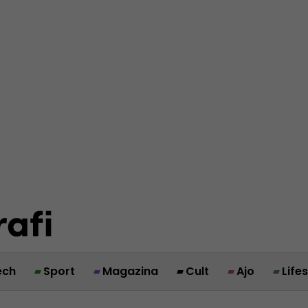
ech
Sport
Magazina
Cult
Ajo
Life