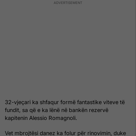
32-vjeçari ka shfaqur formë fantastike viteve të
fundit, sa që e ka lënë në bankën rezervë
kapitenin Alessio Romagnoli.
Vet mbrojtësi danez ka folur për rinovimin, duke