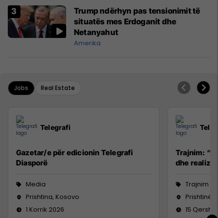
Trump ndërhyn pas tensionimit të
situatës mes Erdoganit dhe
Netanyahut
Amerika
Jobs
Real Estate
Telegrafi
Teleg
Gazetar/e për edicionin Telegrafi
Trajnim: “R
Diasporë
dhe realizim
Media
Trajnim d
Prishtina, Kosovo
Prishtinë
1 Korrik 2026
15 Qersho