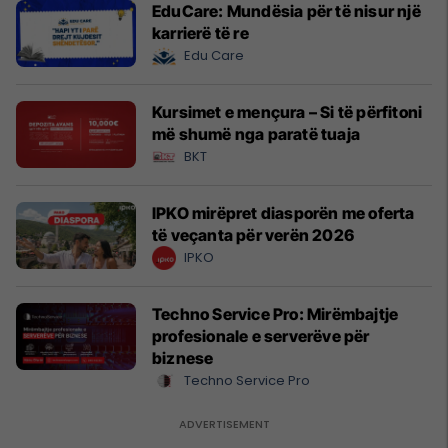
EduCare: Mundësia për të nisur një
karrierë të re
Edu Care
Kursimet e mençura – Si të përfitoni
më shumë nga paratë tuaja
BKT
IPKO mirëpret diasporën me oferta
të veçanta për verën 2026
IPKO
Techno Service Pro: Mirëmbajtje
profesionale e serverëve për
biznese
Techno Service Pro