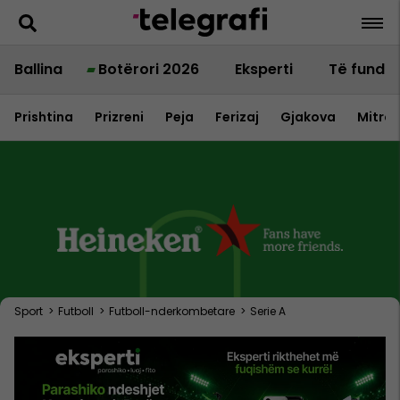
Ballina
Botërori 2026
Eksperti
Të fundit
Prishtina
Prizreni
Peja
Ferizaj
Gjakova
Mitrov
Sport
>
Futboll
>
Futboll-nderkombetare
>
Serie A