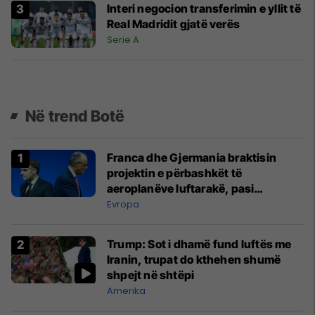
Interi negocion transferimin e yllit të
Real Madridit gjatë verës
Serie A
Në trend Botë
Franca dhe Gjermania braktisin
projektin e përbashkët të
aeroplanëve luftarakë, pasi
kompanitë nuk arrijnë marrëveshje
Evropa
Trump: Sot i dhamë fund luftës me
Iranin, trupat do kthehen shumë
shpejt në shtëpi
Amerika