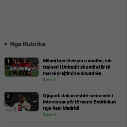
Nga Rubrika
Milani bën lëvizjen e madhe, ish-
trajneri i Unitedit shumë afër të
marrë drejtimin e skuadrës
Serie A
Gjiganti italian është seriozisht i
interesuar për të marrë Endrickun
nga Real Madridi
Serie A