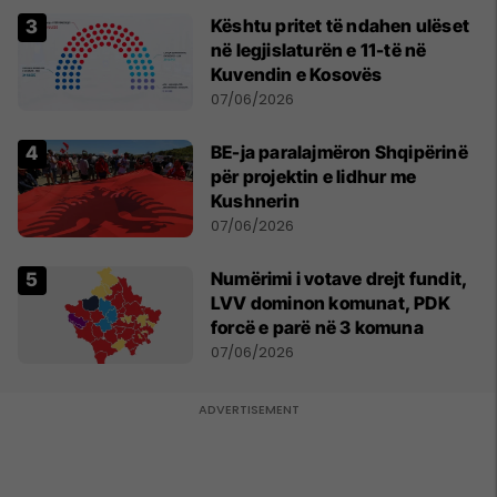
Kështu pritet të ndahen ulëset
në legjislaturën e 11-të në
Kuvendin e Kosovës
07/06/2026
BE-ja paralajmëron Shqipërinë
për projektin e lidhur me
Kushnerin
07/06/2026
Numërimi i votave drejt fundit,
LVV dominon komunat, PDK
forcë e parë në 3 komuna
07/06/2026