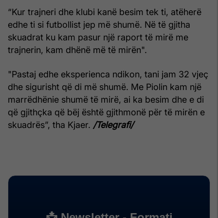
“Kur trajneri dhe klubi kanë besim tek ti, atëherë
edhe ti si futbollist jep më shumë. Në të gjitha
skuadrat ku kam pasur një raport të mirë me
trajnerin, kam dhënë më të mirën".
"Pastaj edhe eksperienca ndikon, tani jam 32 vjeç
dhe sigurisht që di më shumë. Me Piolin kam një
marrëdhënie shumë të mirë, ai ka besim dhe e di
që gjithçka që bëj është gjithmonë për të mirën e
skuadrës”, tha Kjaer.
/Telegrafi/