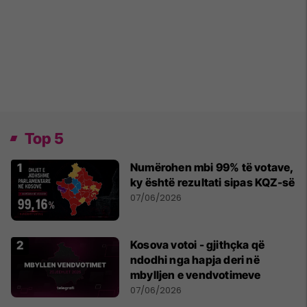
Top 5
Numërohen mbi 99% të votave,
ky është rezultati sipas KQZ-së
07/06/2026
Kosova votoi - gjithçka që
ndodhi nga hapja deri në
mbylljen e vendvotimeve
07/06/2026