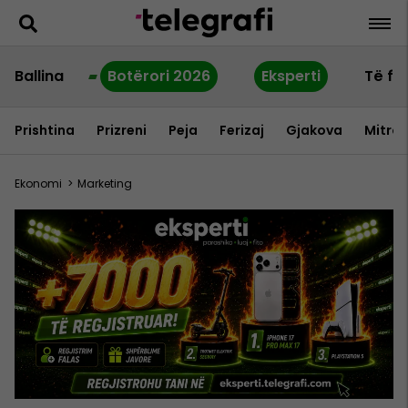
Ballina
Botërori 2026
Eksperti
Të fu
Prishtina
Prizreni
Peja
Ferizaj
Gjakova
Mitrov
Ekonomi
>
Marketing