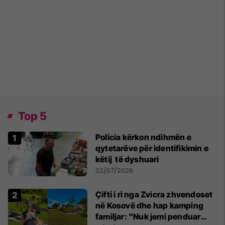
Top 5
Policia kërkon ndihmën e
qytetarëve për identifikimin e
këtij të dyshuari
02/07/2026
Çifti i ri nga Zvicra zhvendoset
në Kosovë dhe hap kamping
familjar: "Nuk jemi penduar