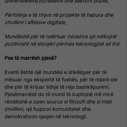
universiteteve,bizneseve dhe sektorit publik,
Përfshirja e të rinjve në projekte të hapura dhe
zhvillimi i aftësive digjitale,
Mundësitë për të ndërtuar iniciativa që ndikojnë
pozitivisht në shoqëri përmes teknologjisë së lirë.
Pse të marrësh pjesë?
Eventi është një mundësi e shkëlqyer për të
mësuar nga ekspertë të fushës, për të ndarë ide
dhe për të krijuar lidhje të reja bashkëpunimi.
Pjesëmarrësit do të mund të kuptojnë më mirë
rëndësinë e open source si filozofi dhe si mjet
zhvillimi, që fuqizon komunitetet dhe
demokratizon qasjen në teknologji.