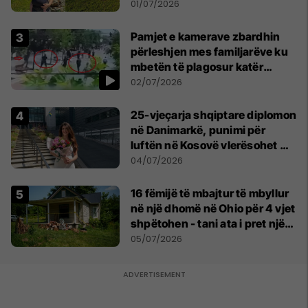
asnjë ditë"
01/07/2026
Pamjet e kamerave zbardhin
përleshjen mes familjarëve ku
mbetën të plagosur katër
persona
02/07/2026
25-vjeçarja shqiptare diplomon
në Danimarkë, punimi për
luftën në Kosovë vlerësohet me
notën më të lartë
04/07/2026
16 fëmijë të mbajtur të mbyllur
në një dhomë në Ohio për 4 vjet
shpëtohen - tani ata i pret një
sfidë e madhe
05/07/2026