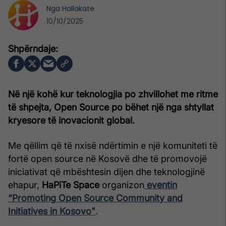
Nga
Hallakate
10/10/2025
Në një kohë kur teknologjia po zhvillohet me ritme
të shpejta, Open Source po bëhet një nga shtyllat
kryesore të inovacionit global.
Me qëllim që të nxisë ndërtimin e një komuniteti të
fortë open source në Kosovë dhe të promovojë
iniciativat që mbështesin dijen dhe teknologjinë
ehapur,
HaPiTe Space
organizon
eventin
“Promoting Open Source Community and
Initiatives in Kosovo”
.