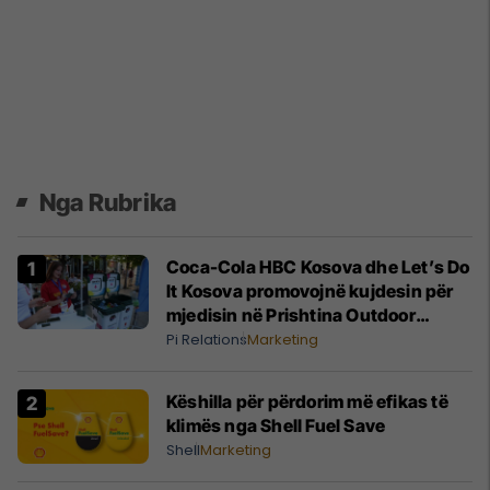
Nga Rubrika
Coca-Cola HBC Kosova dhe Let’s Do
It Kosova promovojnë kujdesin për
mjedisin në Prishtina Outdoor
Festival
Pi Relations
Marketing
Këshilla për përdorim më efikas të
klimës nga Shell Fuel Save
Shell
Marketing