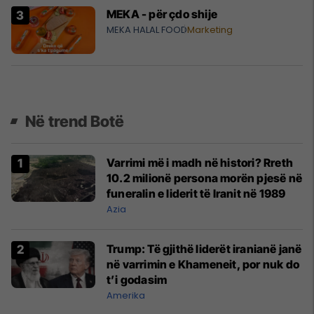
MEKA - për çdo shije
MEKA HALAL FOOD
Marketing
Në trend Botë
Varrimi më i madh në histori? Rreth
10.2 milionë persona morën pjesë në
funeralin e liderit të Iranit në 1989
Azia
Trump: Të gjithë liderët iranianë janë
në varrimin e Khameneit, por nuk do
t’i godasim
Amerika