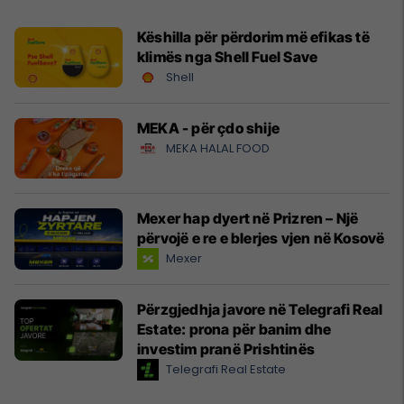
Këshilla për përdorim më efikas të
klimës nga Shell Fuel Save
Shell
MEKA - për çdo shije
MEKA HALAL FOOD
Mexer hap dyert në Prizren – Një
përvojë e re e blerjes vjen në Kosovë
Mexer
Përzgjedhja javore në Telegrafi Real
Estate: prona për banim dhe
investim pranë Prishtinës
Telegrafi Real Estate