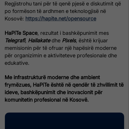
Regjistrohu tani për të qenë pjesë e diskutimit që
po formëson të ardhmen e teknologjisë në
Kosovë:
https://hapite.net/opensource
HaPiTe Space
, rezultat i bashkëpunimit mes
Telegrafi
,
Hallakate
dhe
Pixels
, është krijuar
memisionin për të ofruar një hapësirë moderne
për organizimin e aktiviteteve profesionale dhe
edukative.
Me infrastrukturë moderne dhe ambient
frymëzues, HaPiTe është në qendër të zhvillimit të
ideve, bashkëpunimit dhe inovacionit për
komunitetin profesional në Kosovë.