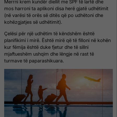
Merrni krem ​​kundër diellit me SPF të lartë dhe
mos harroni ta aplikoni disa herë gjatë udhëtimit
(në varësi të orës së ditës që po udhëtoni dhe
kohëzgjatjes së udhëtimit).
Çelësi për një udhëtim të këndshëm është
planifikimi i mirë. Është mirë që të filloni në kohën
kur fëmija është duke fjetur dhe të sillni
mjaftueshëm ushqim dhe lëngje në rast të
turmave të paparashikuara.