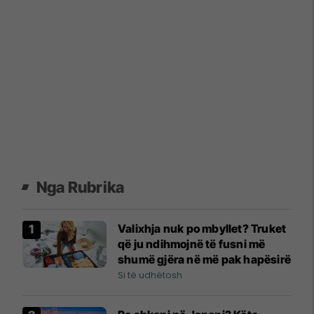
Nga Rubrika
Valixhja nuk po mbyllet? Truket
që ju ndihmojnë të fusni më
shumë gjëra në më pak hapësirë
Si të udhëtosh