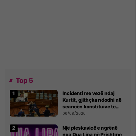
Top 5
Incidenti me vezë ndaj
Kurtit, gjithçka ndodhi në
seancën konstituive të
Kuvendit
06/08/2026
Një pleskavicë e ngrënë
nga Dua Lipa në Prishtinë