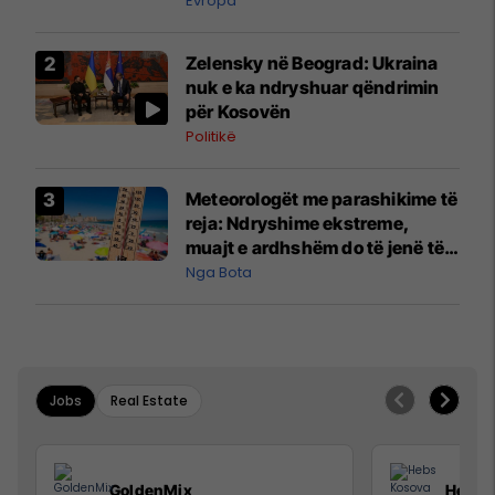
Evropa
Zelensky në Beograd: Ukraina
nuk e ka ndryshuar qëndrimin
për Kosovën
Politikë
Meteorologët me parashikime të
reja: Ndryshime ekstreme,
muajt e ardhshëm do të jenë të
pazakontë
Nga Bota
Jobs
Real Estate
GoldenMix
Hebs 