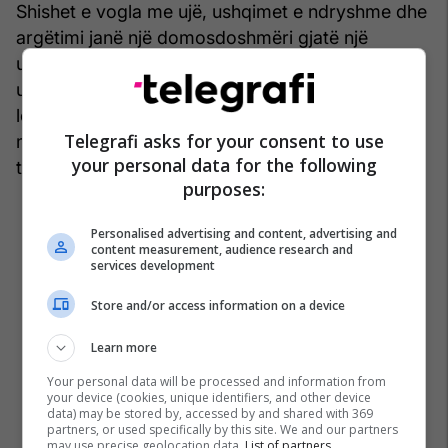
Shishet e vogla me ujë, ushqimet e ndryshme dhe
argëtimi janë një domosdoshmëri gjatë një
udhëtimi të gjatë. Nëse keni organizatorë të
ulëseve të makinës – mbushini me shishe uji ose
lëngje, ushqime të lehta, lodra të preferuara, libra
Telegrafi asks for your consent to use
me figura dhe ‘nevoja’ të tjera pa të cilat fëmijët
your personal data for the following
tuaj nuk mund të jetojnë.
purposes:
Personalised advertising and content, advertising and
content measurement, audience research and
services development
Store and/or access information on a device
Learn more
Your personal data will be processed and information from
your device (cookies, unique identifiers, and other device
data) may be stored by, accessed by and shared with 369
partners, or used specifically by this site. We and our partners
may use precise geolocation data.
List of partners.