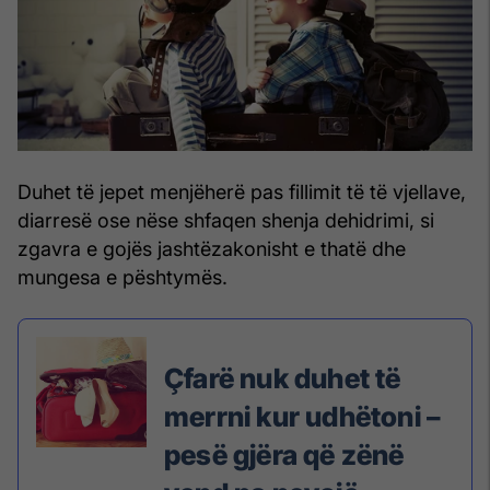
Duhet të jepet menjëherë pas fillimit të të vjellave,
diarresë ose nëse shfaqen shenja dehidrimi, si
zgavra e gojës jashtëzakonisht e thatë dhe
mungesa e pështymës.
Çfarë nuk duhet të
merrni kur udhëtoni –
pesë gjëra që zënë