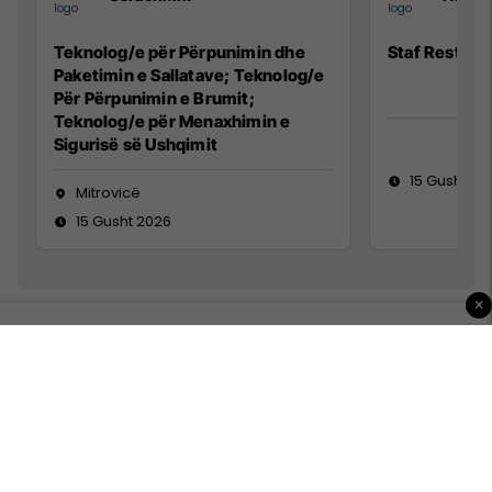
Teknolog/e për Përpunimin dhe
Staf Restora
Paketimin e Sallatave; Teknolog/e
Për Përpunimin e Brumit;
Teknolog/e për Menaxhimin e
Sigurisë së Ushqimit
15 Gusht 20
Mitrovicë
15 Gusht 2026
×