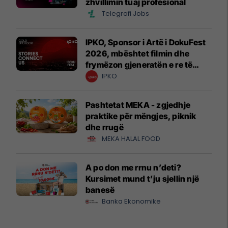
zhvillimin tuaj profesional
Telegrafi Jobs
IPKO, Sponsor i Artë i DokuFest
2026, mbështet filmin dhe
frymëzon gjeneratën e re të
krijuesve
IPKO
Pashtetat MEKA - zgjedhje
praktike për mëngjes, piknik
dhe rrugë
MEKA HALAL FOOD
A po don me rrnu n’deti?
Kursimet mund t’ju sjellin një
banesë
Banka Ekonomike