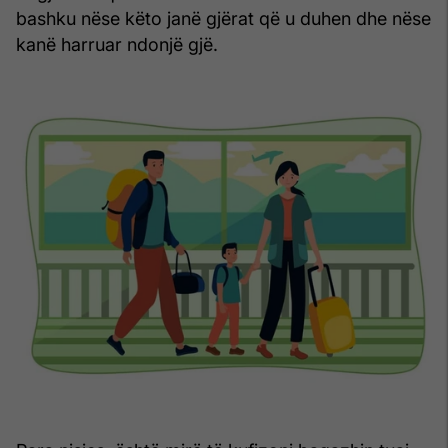
bashku nëse këto janë gjërat që u duhen dhe nëse
kanë harruar ndonjë gjë.