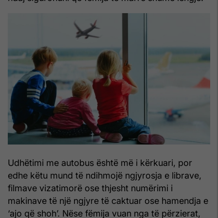
Udhëtimi me autobus është më i kërkuari, por
edhe këtu mund të ndihmojë ngjyrosja e librave,
filmave vizatimorë ose thjesht numërimi i
makinave të një ngjyre të caktuar ose hamendja e
‘ajo që shoh’. Nëse fëmija vuan nga të përzierat,