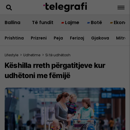
Ballina
Të fundit
Lajme
Botë
Ekono
Prishtina
Prizreni
Peja
Ferizaj
Gjakova
Mitrov
Lifestyle
>
Udhetime
>
Si të udhëtosh
Këshilla rreth përgatitjeve kur
udhëtoni me fëmijë