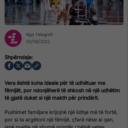
Nga
Telegrafi
03/08/2022
Vera është koha ideale për të udhëtuar me
fëmijët, por ndonjëherë të shkosh në një udhëtim
të gjatë duket si një makth për prindërit.
Pushimet familjare krijojnë një lidhje më të fortë,
por si ta argëtoni një fëmijë, çfarë nëse ai qan,
janë pyetje që shumë prindër i bëjnë vetes.