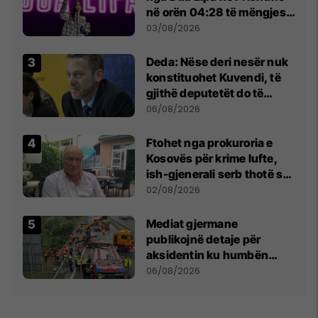
në orën 04:28 të mëngjesit
- dhe bota digjitale serbe
03/08/2026
shpall gjendjen e luftës
Deda: Nëse deri nesër nuk
konstituohet Kuvendi, të
gjithë deputetët do të
bëjnë shkelje të rëndë
06/08/2026
kushtetuese
Ftohet nga prokuroria e
Kosovës për krime lufte,
ish-gjenerali serb thotë se
dikush e tradhtoi në
02/08/2026
Beograd
Mediat gjermane
publikojnë detaje për
aksidentin ku humbën
jetën tre mërgimtarë nga
06/08/2026
Komogllava e Ferizajt