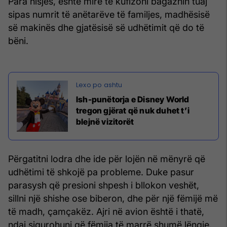
Para nisjes, është mirë të kufizoni bagazhin tuaj
sipas numrit të anëtarëve të familjes, madhësisë
së makinës dhe gjatësisë së udhëtimit që do të
bëni.
Ish-punëtorja e Disney World
tregon gjërat që nuk duhet t’i
blejnë vizitorët
Përgatitni lodra dhe ide për lojën në mënyrë që
udhëtimi të shkojë pa probleme. Duke pasur
parasysh që presioni shpesh i bllokon veshët,
sillni një shishe ose biberon, dhe për një fëmijë më
të madh, çamçakëz. Ajri në avion është i thatë,
ndaj sigurohuni që fëmija të marrë shumë lëngje.