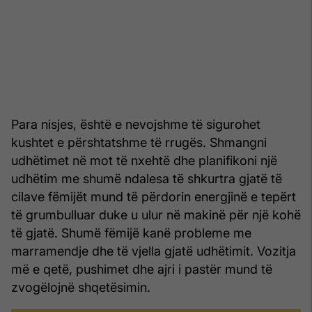
Para nisjes, është e nevojshme të sigurohet
kushtet e përshtatshme të rrugës. Shmangni
udhëtimet në mot të nxehtë dhe planifikoni një
udhëtim me shumë ndalesa të shkurtra gjatë të
cilave fëmijët mund të përdorin energjinë e tepërt
të grumbulluar duke u ulur në makinë për një kohë
të gjatë. Shumë fëmijë kanë probleme me
marramendje dhe të vjella gjatë udhëtimit. Vozitja
më e qetë, pushimet dhe ajri i pastër mund të
zvogëlojnë shqetësimin.