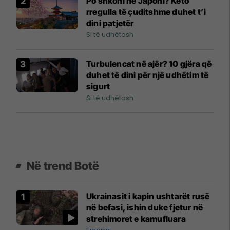
Po shkoni në Japoni? Këto
rregulla të çuditshme duhet t’i
dini patjetër
Si të udhëtosh
Turbulencat në ajër? 10 gjëra që
duhet të dini për një udhëtim të
sigurt
Si të udhëtosh
Në trend Botë
Ukrainasit i kapin ushtarët rusë
në befasi, ishin duke fjetur në
strehimoret e kamufluara