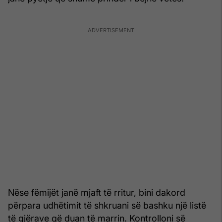
Nëse fëmijët janë mjaft të rritur, bini dakord
përpara udhëtimit të shkruani së bashku një listë
të gjërave që duan të marrin. Kontrolloni së