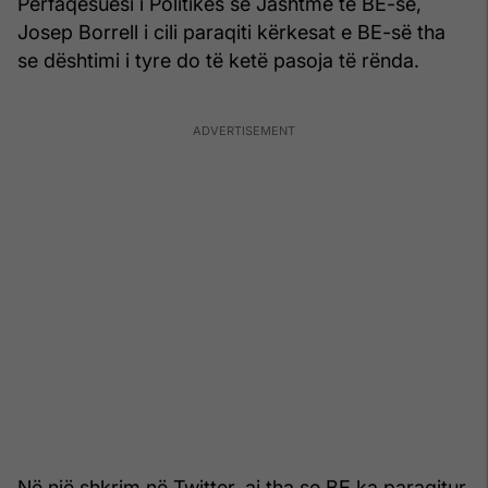
Përfaqësuesi i Politikës së Jashtme të BE-së,
Josep Borrell i cili paraqiti kërkesat e BE-së tha
se dështimi i tyre do të ketë pasoja të rënda.
Në një shkrim në Twitter, ai tha se BE ka paraqitur