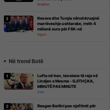
Drejtësi
Kosova dhe Turqia nënshkruajnë
marrëveshje ushtarake, rreth 4
milionë euro për FSK-në
Siguri
Në trend Botë
Lufta në Iran, tensione të reja në
Lindjen e Mesme - GJITHÇKA,
MINUTË PAS MINUTE
Azia
Reagon Berlini pas njoftimit për