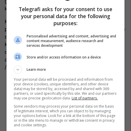
grupeve kriminale të dirigjuar nga Serbia, të cilët
Telegrafi asks for your consent to use
kanë interes pikërisht destabilizimin”, tha ai.
your personal data for the following
Kryeministri i siguroi senatorët, që është
purposes:
plotësisht i angazhuar për qetësim të situatës dhe
Personalised advertising and content, advertising and
se rruga përpara është respektimi i proceseve
content measurement, audience research and
kushtetuese e ligjore, dialogu dhe zbatimi i plotë
services development
dhe i pakushtëzuar i Marrëveshjes Bazike të
Store and/or access information on a device
arritur në Bruksel dhe aneksit të saj në Ohër.​
/Telegrafi/
Learn more
Your personal data will be processed and information from
your device (cookies, unique identifiers, and other device
data) may be stored by, accessed by and shared with 369
partners, or used specifically by this site. We and our partners
may use precise geolocation data.
List of partners.
Some vendors may process your personal data on the basis
of legitimate interest, which you can object to by managing
your options below. Look for a link at the bottom of this page
or in the site menu to manage or withdraw consent in privacy
and cookie settings.