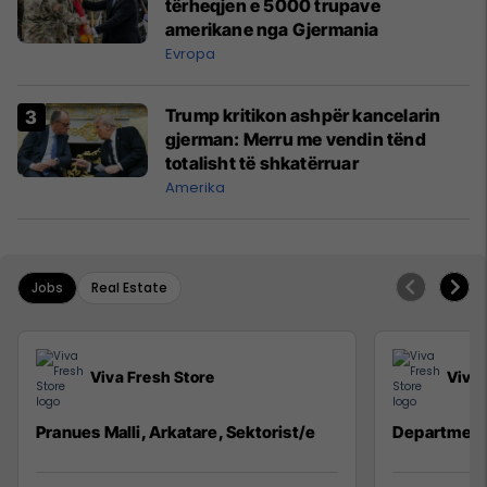
tërheqjen e 5000 trupave
amerikane nga Gjermania
Evropa
Trump kritikon ashpër kancelarin
gjerman: Merru me vendin tënd
totalisht të shkatërruar
Amerika
Jobs
Real Estate
Viva Fresh Store
Viva 
Pranues Malli, Arkatare, Sektorist/e
Department