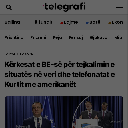
Ballina
Të fundit
Lajme
Botë
Ekono
Prishtina
Prizreni
Peja
Ferizaj
Gjakova
Mitrov
Lajme
>
Kosovë
Kërkesat e BE-së për tejkalimin e
situatës në veri dhe telefonatat e
Kurtit me amerikanët