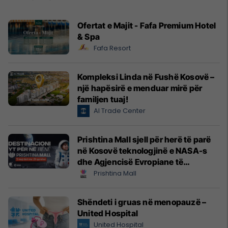
Ofertat e Majit - Fafa Premium Hotel
& Spa
Fafa Resort
Kompleksi Linda në Fushë Kosovë –
një hapësirë e menduar mirë për
familjen tuaj!
Al Trade Center
Prishtina Mall sjell për herë të parë
në Kosovë teknologjinë e NASA-s
dhe Agjencisë Evropiane të
Hapësirës (ESA)
Prishtina Mall
Shëndeti i gruas në menopauzë –
United Hospital
United Hospital