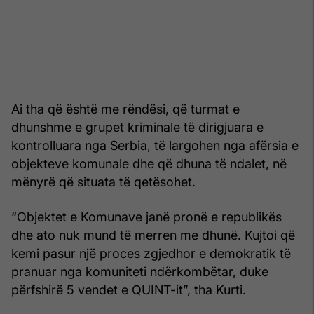
Ai tha që është me rëndësi, që turmat e
dhunshme e grupet kriminale të dirigjuara e
kontrolluara nga Serbia, të largohen nga afërsia e
objekteve komunale dhe që dhuna të ndalet, në
mënyrë që situata të qetësohet.
“Objektet e Komunave janë pronë e republikës
dhe ato nuk mund të merren me dhunë. Kujtoi që
kemi pasur një proces zgjedhor e demokratik të
pranuar nga komuniteti ndërkombëtar, duke
përfshirë 5 vendet e QUINT-it”, tha Kurti.