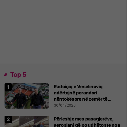
Top 5
Radoiçiq e Veselinoviq
ndërtojnë perandori
nëntokësore në zemër të
Beogradit, nën vilat e tyre
30/04/2026
dyshohet se po bëjnë bunkerë
Përleshje mes pasagjerëve,
aeroplani që po udhëtonte nga