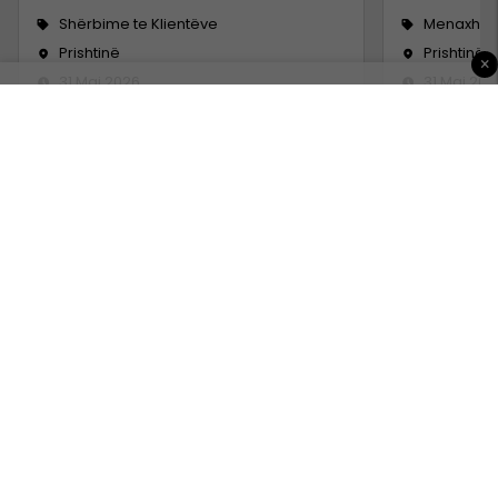
Shërbime te Klientëve
Menaxhm
Prishtinë
Prishtinë
×
31 Maj 2026
31 Maj 202