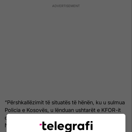
“Përshkallëzimit të situatës të hënën, ku u sulmua
Policia e Kosovës, u lënduan ushtarët e KFOR-it
dhe gazetarët, i ka kontribuar turma e dhunshme.
Njerëz të armatosur e të dhunshëm, pjesëtarë të