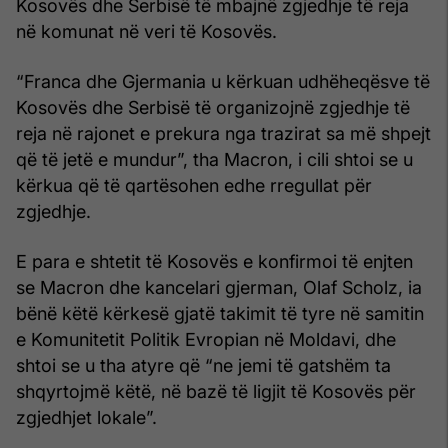
Kosovës dhe Serbisë të mbajnë zgjedhje të reja
në komunat në veri të Kosovës.
“Franca dhe Gjermania u kërkuan udhëheqësve të
Kosovës dhe Serbisë të organizojnë zgjedhje të
reja në rajonet e prekura nga trazirat sa më shpejt
që të jetë e mundur”, tha Macron, i cili shtoi se u
kërkua që të qartësohen edhe rregullat për
zgjedhje.
E para e shtetit të Kosovës e konfirmoi të enjten
se Macron dhe kancelari gjerman, Olaf Scholz, ia
bënë këtë kërkesë gjatë takimit të tyre në samitin
e Komunitetit Politik Evropian në Moldavi, dhe
shtoi se u tha atyre që “ne jemi të gatshëm ta
shqyrtojmë këtë, në bazë të ligjit të Kosovës për
zgjedhjet lokale”.