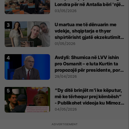
Londra për në Antalia bëri 'një
ulje emergjente' në Prishtinë
03/05/2026
U martua me të dënuarin me
vdekje, shqiptarja e thyer
shpirtërisht gjatë ekzekutimit
të Broadnax
01/05/2026
Avdyli: Shumica në LVV ishin
pro Osmanit – e luta Kurtin ta
propozojë për presidente, por
s’më dëgjoi
29/04/2026
“Dy ditë brinjët m'i ke këputur,
më ke tërhequr prej këmbësh”
- Publikohet videoja ku Mimoza
Ahmeti akuzon Adionin për
04/05/2026
keqtrajtim