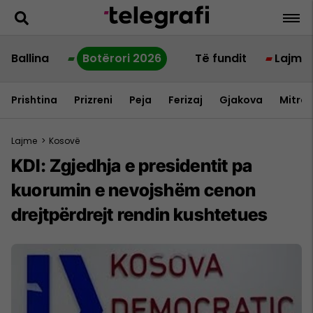
Ballina
Botërori 2026
Të fundit
Lajme
Prishtina
Prizreni
Peja
Ferizaj
Gjakova
Mitrov
Lajme
>
Kosovë
KDI: Zgjedhja e presidentit pa
kuorumin e nevojshëm cenon
drejtpërdrejt rendin kushtetues