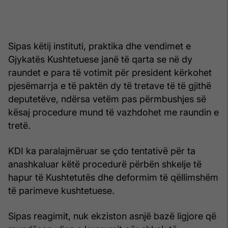
Sipas këtij instituti, praktika dhe vendimet e
Gjykatës Kushtetuese janë të qarta se në dy
raundet e para të votimit për president kërkohet
pjesëmarrja e të paktën dy të tretave të të gjithë
deputetëve, ndërsa vetëm pas përmbushjes së
kësaj procedure mund të vazhdohet me raundin e
tretë.
KDI ka paralajmëruar se çdo tentativë për ta
anashkaluar këtë procedurë përbën shkelje të
hapur të Kushtetutës dhe deformim të qëllimshëm
të parimeve kushtetuese.
Sipas reagimit, nuk ekziston asnjë bazë ligjore që