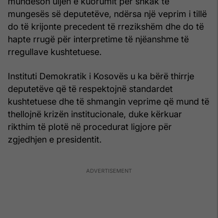
mundëson uljen e kuorumit për shkak të
mungesës së deputetëve, ndërsa një veprim i tillë
do të krijonte precedent të rrezikshëm dhe do të
hapte rrugë për interpretime të njëanshme të
rregullave kushtetuese.
Instituti Demokratik i Kosovës u ka bërë thirrje
deputetëve që të respektojnë standardet
kushtetuese dhe të shmangin veprime që mund të
thellojnë krizën institucionale, duke kërkuar
rikthim të plotë në procedurat ligjore për
zgjedhjen e presidentit.