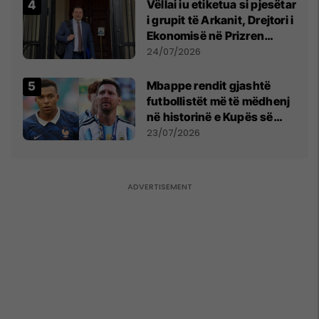
Vëllai iu etiketua si pjesëtar
i grupit të Arkanit, Drejtori i
Ekonomisë në Prizren
mohon pretendimet
24/07/2026
Mbappe rendit gjashtë
futbollistët më të mëdhenj
në historinë e Kupës së
Botës, Messi mbetet i dyti
23/07/2026