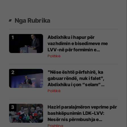
Nga Rubrika
Abdixhiku i hapur për
vazhdimin e bisedimeve me
LVV-në për formimin e
institucioneve
Politikë
"Nëse është përfshirë, ka
gabuar rëndë, nuk i falet",
Abdixhiku i çon “selam”
Përparim Ramës
Politikë
Haziri paralajmëron veprime për
bashkëpunimin LDK–LVV:
Nesër nis përmbushja e
kërkesës së dytë
Prishtina