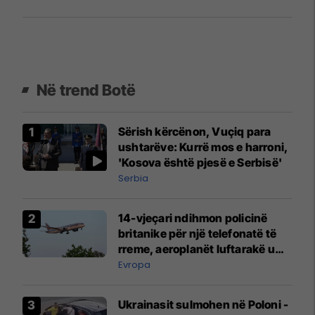
Në trend Botë
Sërish kërcënon, Vuçiq para
ushtarëve: Kurrë mos e harroni,
'Kosova është pjesë e Serbisë'
Serbia
14-vjeçari ndihmon policinë
britanike për një telefonatë të
rreme, aeroplanët luftarakë u
ngritën në ajër për të
Evropa
interceptuar fluturaken e Qatar
Airways që po shkonte drejt
Ukrainasit sulmohen në Poloni -
Mançesterit