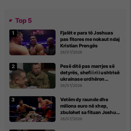
Top 5
Fjalët e para të Joshuas
pas fitores me nokaut ndaj
Kristian Prengës
26/07/2026
Pesë ditë pas marrjes së
detyrës, shefi i ri i ushtrisë
ukrainase urdhëron
kontroll të madh
26/07/2026
Vetëm dy raunde dhe
miliona euro në xhep,
zbulohet sa fituan Joshua
e Prenga
26/07/2026