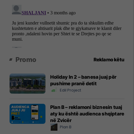
Promo
Reklamo këtu
Holiday In 2 – banesa juaj për
pushime pranë detit
Edil Project
Plan B – reklamoni biznesin tuaj
aty ku është audienca shqiptare
në Zvicër
Plan B