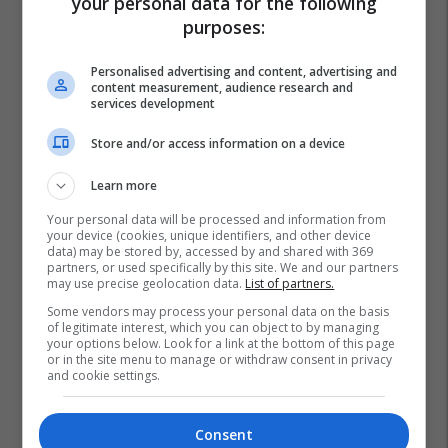
your personal data for the following
purposes:
Personalised advertising and content, advertising and
content measurement, audience research and
services development
Store and/or access information on a device
Learn more
Your personal data will be processed and information from
your device (cookies, unique identifiers, and other device
data) may be stored by, accessed by and shared with 369
partners, or used specifically by this site. We and our partners
may use precise geolocation data.
List of partners.
Some vendors may process your personal data on the basis
of legitimate interest, which you can object to by managing
your options below. Look for a link at the bottom of this page
or in the site menu to manage or withdraw consent in privacy
and cookie settings.
Kdi
Kriza Institucionale
Zgjedhja E Presidentit
Consent