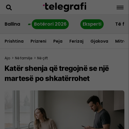
Ballina
Botërori 2026
Eksperti
Të fu
Prishtina
Prizreni
Peja
Ferizaj
Gjakova
Mitrov
Ajo
>
Në familje
>
Në çift
Katër shenja që tregojnë se një
martesë po shkatërrohet