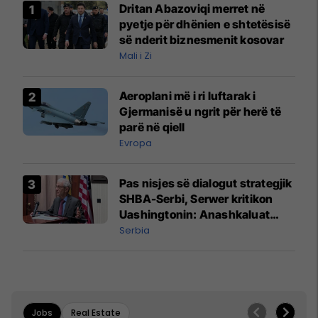
Dritan Abazoviqi merret në
pyetje për dhënien e shtetësisë
së nderit biznesmenit kosovar
Mali i Zi
Aeroplani më i ri luftarak i
Gjermanisë u ngrit për herë të
parë në qiell
Evropa
Pas nisjes së dialogut strategjik
SHBA-Serbi, Serwer kritikon
Uashingtonin: Anashkaluat
Banjskën, sulmin ndaj KFOR-it
Serbia
dhe rrëmbimin e Policëve të
Kosovës
Jobs
Real Estate