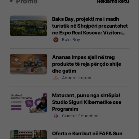
Promo
Reklamo këtu
Baks Bay, projekti me i madh
turistik në Shqipëri prezantohet
ne Expo Real Kosova: Vizitoni
shtandin dhe zbuloni
Baks Bay
mundësitë e investimit
Ananas Impex sjell në treg
produkte të reja për çdo shije
dhe gatim
Ananas Impex
Maturant, puno nga shtëpia!
Studio Siguri Kibernetike ose
Programim
Cacttus Education
Oferta e Korrikut në FAFA Sun