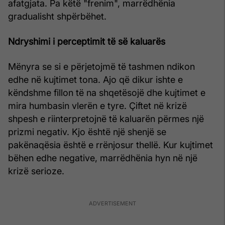
afatgjata. Pa këtë "frenim", marrëdhënia
gradualisht shpërbëhet.
Ndryshimi i perceptimit të së kaluarës
Mënyra se si e përjetojmë të tashmen ndikon
edhe në kujtimet tona. Ajo që dikur ishte e
këndshme fillon të na shqetësojë dhe kujtimet e
mira humbasin vlerën e tyre. Çiftet në krizë
shpesh e riinterpretojnë të kaluarën përmes një
prizmi negativ. Kjo është një shenjë se
pakënaqësia është e rrënjosur thellë. Kur kujtimet
bëhen edhe negative, marrëdhënia hyn në një
krizë serioze.