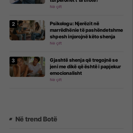
turpërohet t'ia thotë?
Në çift
Psikologu: Njerëzit në
marrëdhënie të pashëndetshme
shpesh injorojnë këto shenja
Në çift
Gjashtë shenja që tregojnë se
jeni me dikë që është i papjekur
emocionalisht
Në çift
Në trend Botë