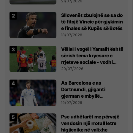
fuqishme me breshër dhe
21/07/2026
erëra të forta
Sllovenët zbulojnë se sa do
të fitojë Vincic për gjykimin
e finales së Kupës së Botës
18/07/2026
Vëllai i vogël i Yamalit është
sërish tema kryesore e
rrjeteve sociale - vodhi
vëmendjen pas finales së
20/07/2026
Kupës së Botës
As Barcelona e as
Dortmundi, gjiganti
gjerman e mbyllë
marrëveshjen për Fisnik
19/07/2026
Asllanin
Pse udhëtarët me përvojë
vendosin një rrotull letre
higjienike në valixhe