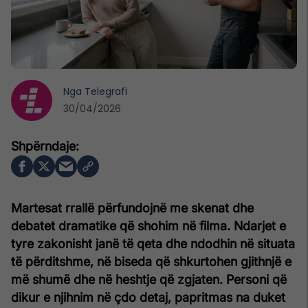
Nga
Telegrafi
30/04/2026
Martesat rrallë përfundojnë me skenat dhe
debatet dramatike që shohim në filma. Ndarjet e
tyre zakonisht janë të qeta dhe ndodhin në situata
të përditshme, në biseda që shkurtohen gjithnjë e
më shumë dhe në heshtje që zgjaten. Personi që
dikur e njihnim në çdo detaj, papritmas na duket