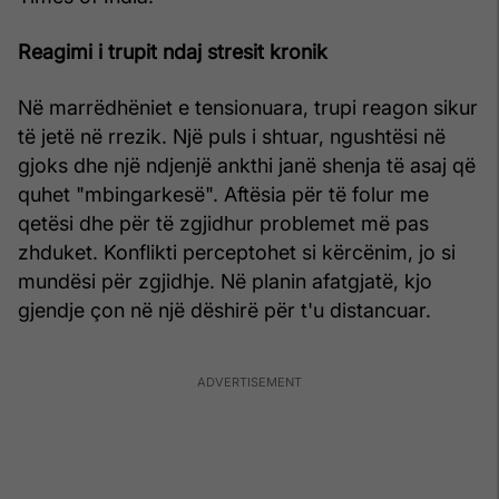
Reagimi i trupit ndaj stresit kronik
Në marrëdhëniet e tensionuara, trupi reagon sikur
të jetë në rrezik. Një puls i shtuar, ngushtësi në
gjoks dhe një ndjenjë ankthi janë shenja të asaj që
quhet "mbingarkesë". Aftësia për të folur me
qetësi dhe për të zgjidhur problemet më pas
zhduket. Konflikti perceptohet si kërcënim, jo si
mundësi për zgjidhje. Në planin afatgjatë, kjo
gjendje çon në një dëshirë për t'u distancuar.