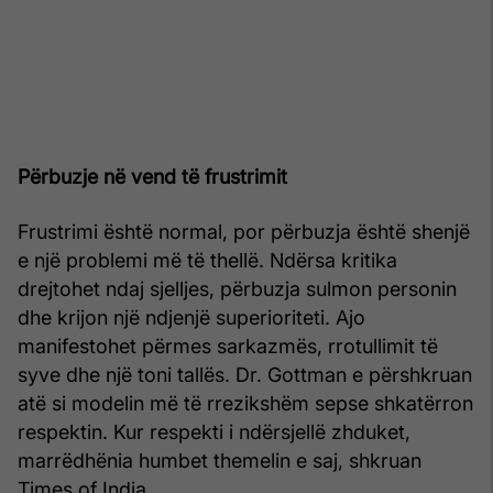
Përbuzje në vend të frustrimit
Frustrimi është normal, por përbuzja është shenjë
e një problemi më të thellë. Ndërsa kritika
drejtohet ndaj sjelljes, përbuzja sulmon personin
dhe krijon një ndjenjë superioriteti. Ajo
manifestohet përmes sarkazmës, rrotullimit të
syve dhe një toni tallës. Dr. Gottman e përshkruan
atë si modelin më të rrezikshëm sepse shkatërron
respektin. Kur respekti i ndërsjellë zhduket,
marrëdhënia humbet themelin e saj, shkruan
Times of India.