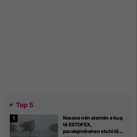
Top 5
Kosova nën alarmin e kuq
të ESTOFEX,
paralajmërohen stuhi të