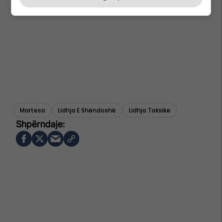
Martesa
Lidhja E Shëndoshë
Lidhja Toksike