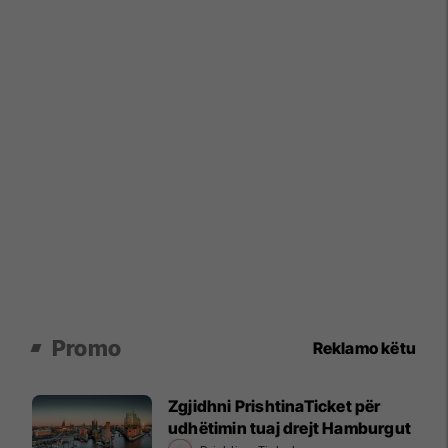
Promo
Reklamo këtu
Zgjidhni PrishtinaTicket për
udhëtimin tuaj drejt Hamburgut