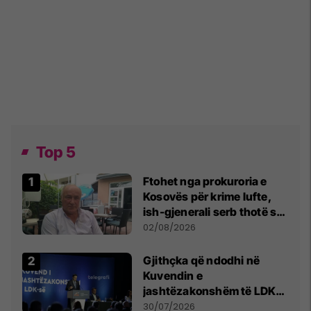
Top 5
Ftohet nga prokuroria e
Kosovës për krime lufte,
ish-gjenerali serb thotë se
dikush e tradhtoi në
02/08/2026
Beograd
Gjithçka që ndodhi në
Kuvendin e
jashtëzakonshëm të LDK-
së
30/07/2026