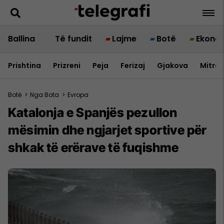
Ballina
Të fundit
Lajme
Botë
Ekono
Prishtina
Prizreni
Peja
Ferizaj
Gjakova
Mitrov
Botë
>
Nga Bota
>
Evropa
Katalonja e Spanjës pezullon
mësimin dhe ngjarjet sportive për
shkak të erërave të fuqishme