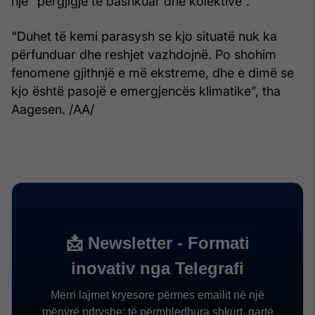
një “përgjigje të bashkuar dhe kolektive”.
“Duhet të kemi parasysh se kjo situatë nuk ka
përfunduar dhe reshjet vazhdojnë. Po shohim
fenomene gjithnjë e më ekstreme, dhe e dimë se
kjo është pasojë e emergjencës klimatike”, tha
Aagesen. /AA/