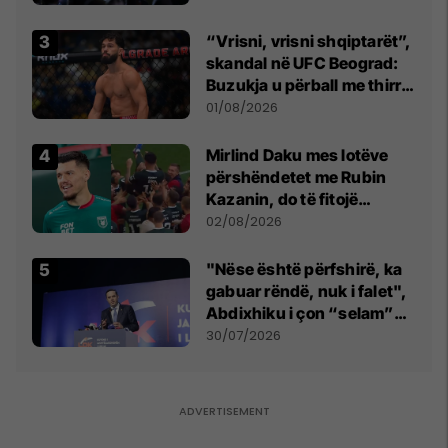
“Vrisni, vrisni shqiptarët”,
skandal në UFC Beograd:
Buzukja u përball me thirrje
anti-shqiptare nga
01/08/2026
tribunat
Mirlind Daku mes lotëve
përshëndetet me Rubin
Kazanin, do të fitojë
miliona te Spartak Moska
02/08/2026
"Nëse është përfshirë, ka
gabuar rëndë, nuk i falet",
Abdixhiku i çon “selam”
Përparim Ramës
30/07/2026