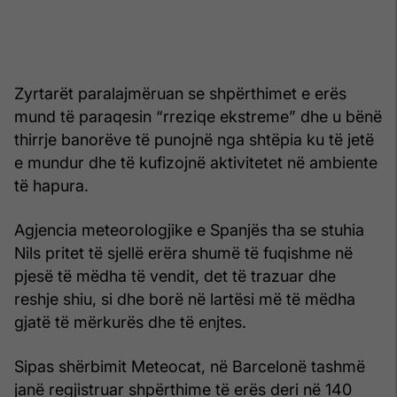
Zyrtarët paralajmëruan se shpërthimet e erës
mund të paraqesin “rreziqe ekstreme” dhe u bënë
thirrje banorëve të punojnë nga shtëpia ku të jetë
e mundur dhe të kufizojnë aktivitetet në ambiente
të hapura.
Agjencia meteorologjike e Spanjës tha se stuhia
Nils pritet të sjellë erëra shumë të fuqishme në
pjesë të mëdha të vendit, det të trazuar dhe
reshje shiu, si dhe borë në lartësi më të mëdha
gjatë të mërkurës dhe të enjtes.
Sipas shërbimit Meteocat, në Barcelonë tashmë
janë regjistruar shpërthime të erës deri në 140