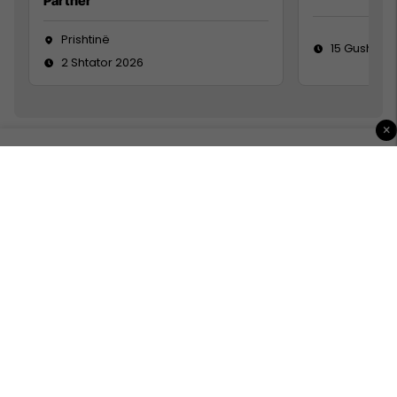
Partner
Prishtinë
15 Gusht 20
2 Shtator 2026
×