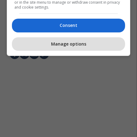
or in the site menu to manage or withdraw consent in privacy
and cookie settings.
Consent
Spanja
Katalonja
Stuhia
Erërat E Forta
Manage options