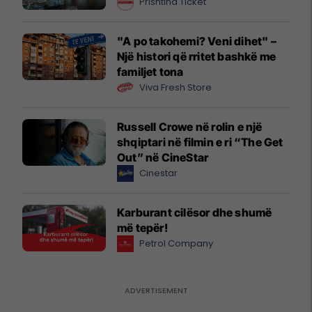
Prishtina Ticket
"A po takohemi? Veni dihet" –
Një histori që rritet bashkë me
familjet tona
Viva Fresh Store
Russell Crowe në rolin e një
shqiptari në filmin e ri “The Get
Out” në CineStar
Cinestar
Karburant cilësor dhe shumë
më tepër!
Petrol Company