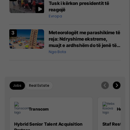
Tusk i kërkon presidentit të
reagojë
Evropa
Meteorologët me parashikime të
reja: Ndryshime ekstreme,
muajt e ardhshëm do të jenë të
pazakontë
Nga Bota
Jobs
Real Estate
Transcom
Hebs 
Hybrid Senior Talent Acquisition
Staf Restora