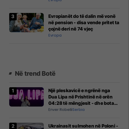
Evropianët do të dalin më vonë
në pension - disa vende pritet ta
çojnë deri në 74 vjeç
Evropa
Në trend Botë
Një pleskavicë e ngrënë nga
Dua Lipa në Prishtinë në orën
04:28 të mëngjesit - dhe bota
digjitale serbe shpall gjendjen e
Enver Robelli
Serbia
luftës
Ukrainasit sulmohen në Poloni -