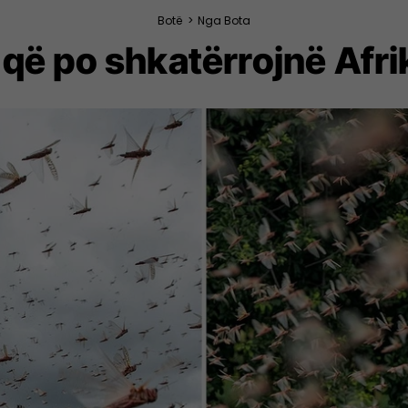
Botë
>
Nga Bota
 që po shkatërrojnë Afri