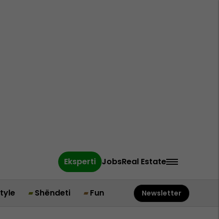
Eksperti
Jobs
Real Estate
style
Shëndeti
Fun
Newsletter