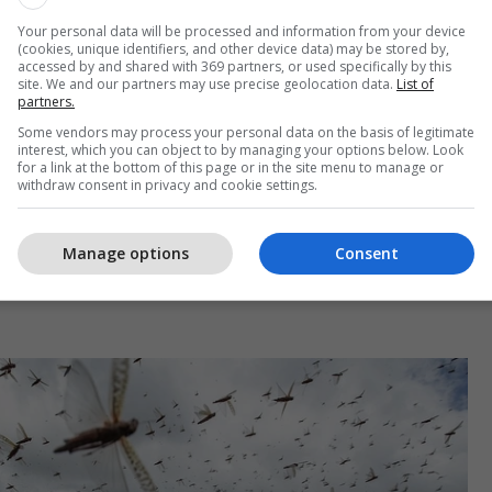
Your personal data will be processed and information from your device
e keqe që Kenia ka pasur në 70 vitet e fundit, dhe
(cookies, unique identifiers, and other device data) may be stored by,
 prekur Etiopinë dhe Somalinë në 25 vjet, dhe
accessed by and shared with 369 partners, or used specifically by this
site. We and our partners may use precise geolocation data.
List of
0 herë më shumë deri në qershor kur brezi i
partners.
ë sulmin muajin tjetër.
Some vendors may process your personal data on the basis of legitimate
interest, which you can object to by managing your options below. Look
for a link at the bottom of this page or in the site menu to manage or
thshëm i Organizatës së Ushqimit dhe Bujqësisë së
withdraw consent in privacy and cookie settings.
uara Qu Dongyu ka bërë thirrje për fonde
dihmuar atë të sigurojë rajonin. Tashmë kjo
Manage options
Consent
dorur 15.4 milionë dollarë prej 76 milionë milion
ërkuar për të zgjidhur krizën në zhvillim në pesë