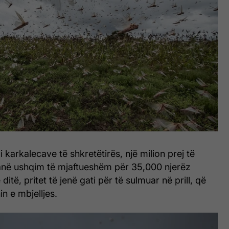
 karkalecave të shkretëtirës, ​​një milion prej të
anë ushqim të mjaftueshëm për 35,000 njerëz
itë, pritet të jenë gati për të sulmuar në prill, që
n e mbjelljes.