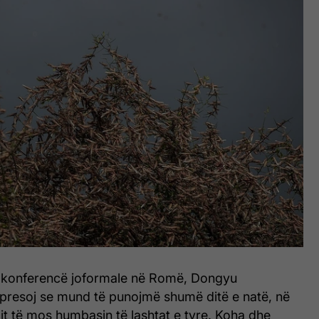
ë konferencë joformale në Romë, Dongyu
hpresoj se mund të punojmë shumë ditë e natë, në
t të mos humbasin të lashtat e tyre. Koha dhe