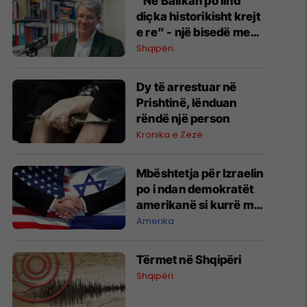
“Në Ballkan po lind
diçka historikisht krejt
e re” - një bisedë me
Oliver Jens Schmitt
Shqipëri
mbi protestat në
Shqipëri dhe të
Dy të arrestuar në
kaluarën e rajonit
Prishtinë, lënduan
rëndë një person
Kronika e Zezë
Mbështetja për Izraelin
po i ndan demokratët
amerikanë si kurrë më
parë
Amerika
Tërmet në Shqipëri
Shqipëri