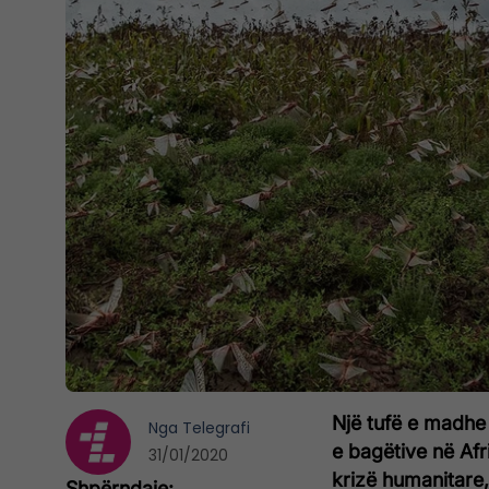
Një tufë e madhe 
Nga
Telegrafi
e bagëtive në Afr
31/01/2020
krizë humanitare