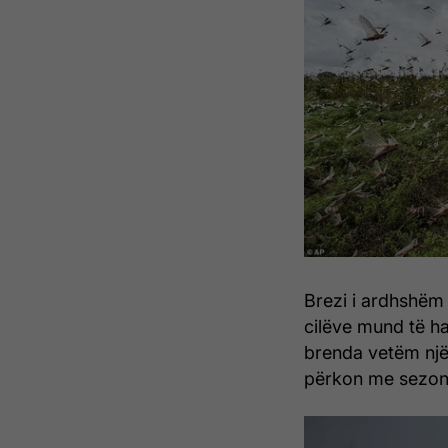
Brezi i ardhshëm i
cilëve mund të h
brenda vetëm një d
përkon me sezoni