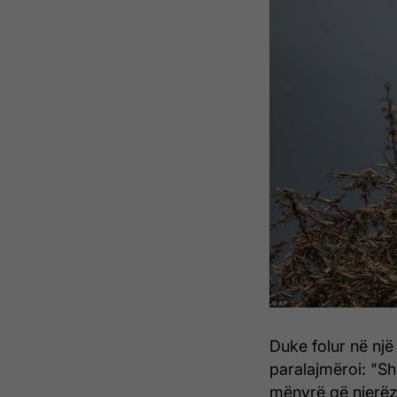
Duke folur në nj
paralajmëroi: "S
mënyrë që njerëzi