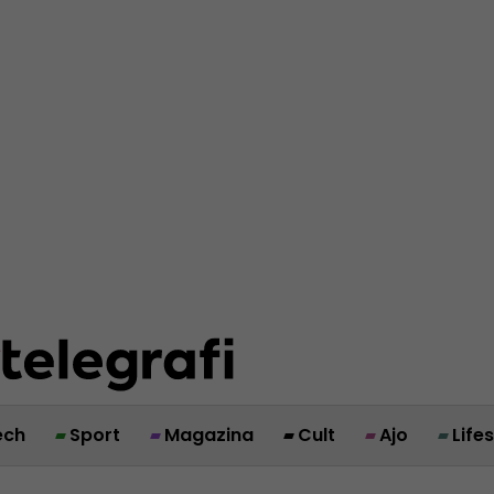
ech
Sport
Magazina
Cult
Ajo
Life