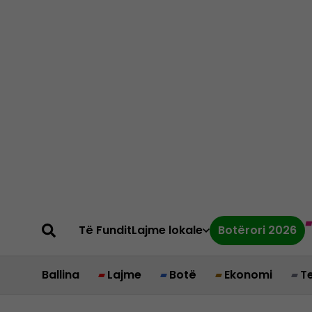
Të Fundit
Lajme lokale
Botërori 2026
Ballina
Lajme
Botë
Ekonomi
T