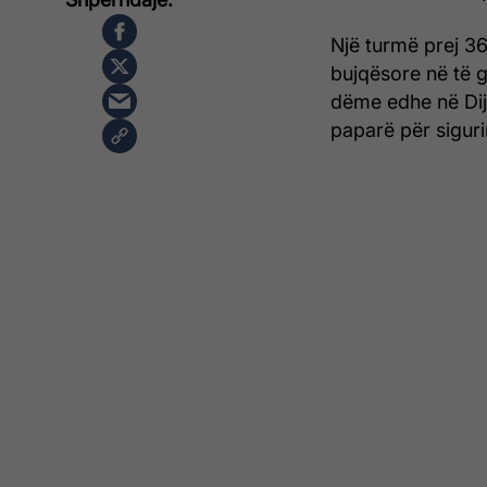
Një turmë prej 3
bujqësore në të g
dëme edhe në Diji
paparë për siguri