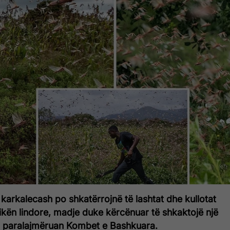
karkalecash po shkatërrojnë të lashtat dhe kullotat
ikën lindore, madje duke kërcënuar të shkaktojë një
, paralajmëruan Kombet e Bashkuara.