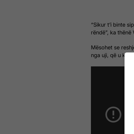
“Sikur t’i binte 
rëndë”, ka thënë 
Mësohet se reshj
nga uji, që u ka 