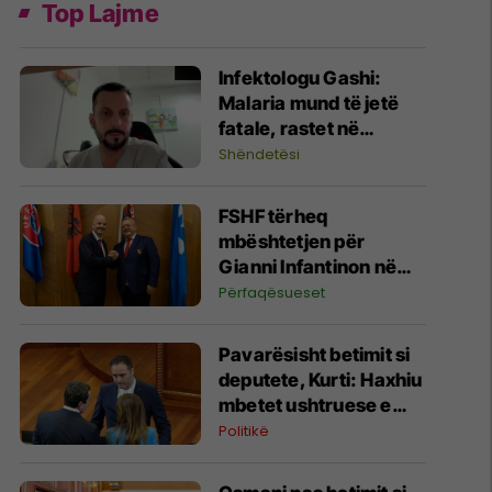
Top Lajme
​Infektologu Gashi:
Malaria mund të jetë
fatale, rastet në
Kosovë janë të
Shëndetësi
importuara
FSHF tërheq
mbështetjen për
Gianni Infantinon në
garën për president të
Përfaqësueset
FIFA-s
Pavarësisht betimit si
deputete, Kurti: Haxhiu
mbetet ushtruese e
detyrës së presidentes
Politikë