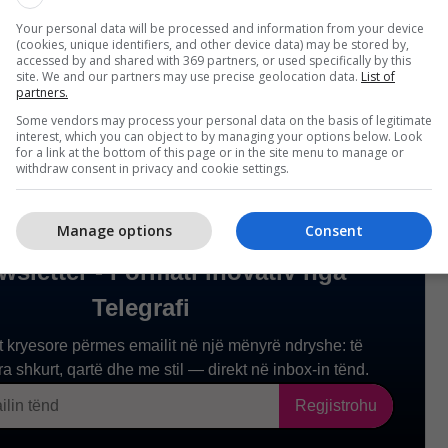
Your personal data will be processed and information from your device
(cookies, unique identifiers, and other device data) may be stored by,
accessed by and shared with 369 partners, or used specifically by this
site. We and our partners may use precise geolocation data.
List of
partners.
Some vendors may process your personal data on the basis of legitimate
interest, which you can object to by managing your options below. Look
for a link at the bottom of this page or in the site menu to manage or
withdraw consent in privacy and cookie settings.
Manage options
Consent