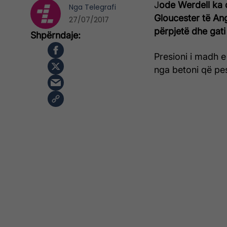
J
ode Werdell ka 
Nga
Telegrafi
Gloucester të Ang
27/07/2017
përpjetë dhe gati 
Presioni i madh e 
nga betoni që pe