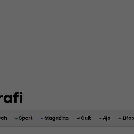
ech
Sport
Magazina
Cult
Ajo
Life