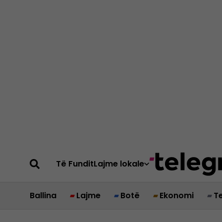
Të Fundit
Lajme lokale
Ballina
Lajme
Botë
Ekonomi
T