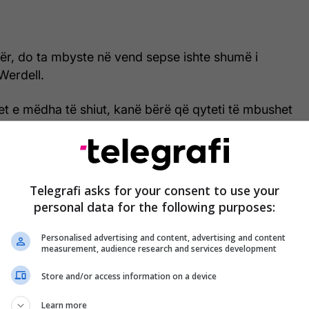
sipër, do ta mbyste në vend sepse ishte shumë i
Werdell.
et e mëdha të shiut, kanë bërë që qyteti të mbushet
hyrë banorëve edhe nëpër shtëpi. /Telegrafi/
Telegrafi asks for your consent to use your
personal data for the following purposes:
Personalised advertising and content, advertising and content
measurement, audience research and services development
Store and/or access information on a device
Learn more