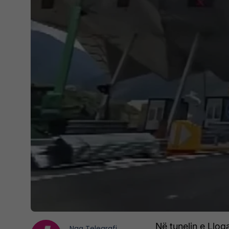
Në tunelin e Lloga
Nga
Telegrafi