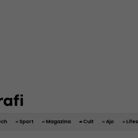
ech
Sport
Magazina
Cult
Ajo
Life