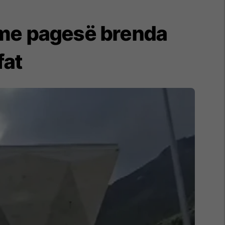
t me pagesë brenda
fat