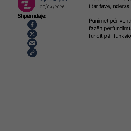
i tarifave, ndërs
07/04/2026
Punimet për vend
fazën përfundimta
fundit për funksio