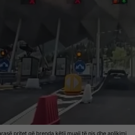
rasë pritet që brenda këtij muaji të nis dhe aplikimi