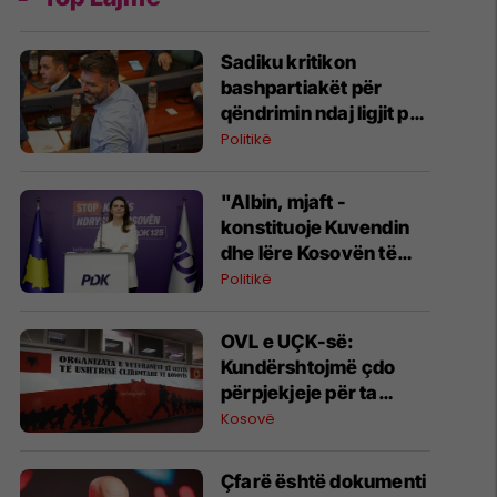
Sadiku kritikon
bashpartiakët për
qëndrimin ndaj ligjit për
shtetësinë: Ne është
Politikë
dashur të protestojmë,
nuk e bëmë
"Albin, mjaft -
konstituoje Kuvendin
dhe lëre Kosovën të
ecë përpara", reagon
Politikë
Çitaku
OVL e UÇK-së:
Kundërshtojmë çdo
përpjekjeje për ta
mbajtur Kosovën peng
Kosovë
të llogarive partiake të
Albin Kurtit
Çfarë është dokumenti