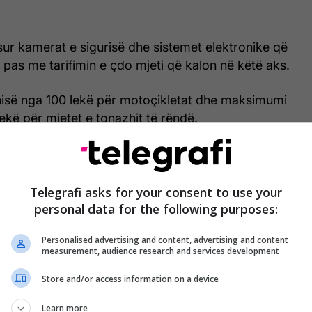
ur kamerat e sigurisë dhe sistemet elektronike që
pas me tarifimin e çdo mjeti që kalon në këtë aks.
 nisë nga 100 lekë për motoçikletat dhe maksimumi
lekë për mjetet e tonazhit të rëndë.
rifa e kalimit do të jetë 250 lekë, ose 500 lekë
0 lekë për mjete me karroceri, dhe 1000 lekë për
ë. /tch/
Telegrafi asks for your consent to use your
personal data for the following purposes:
Personalised advertising and content, advertising and content
measurement, audience research and services development
Store and/or access information on a device
Learn more