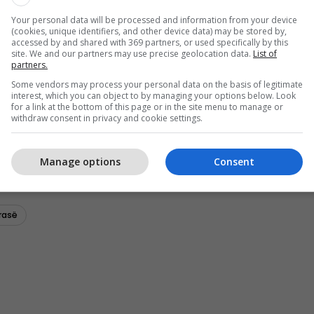
Your personal data will be processed and information from your device
(cookies, unique identifiers, and other device data) may be stored by,
accessed by and shared with 369 partners, or used specifically by this
site. We and our partners may use precise geolocation data.
List of
partners.
Some vendors may process your personal data on the basis of legitimate
interest, which you can object to by managing your options below. Look
for a link at the bottom of this page or in the site menu to manage or
withdraw consent in privacy and cookie settings.
Manage options
Consent