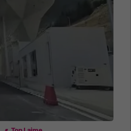
Top Lajme