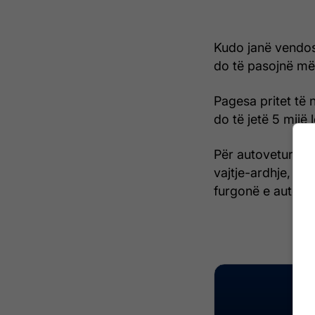
Kudo janë vendos
do të pasojnë më 
Pagesa pritet të
do të jetë 5 mijë 
Për autoveturat ta
vajtje-ardhje, 50
furgonë e autobus