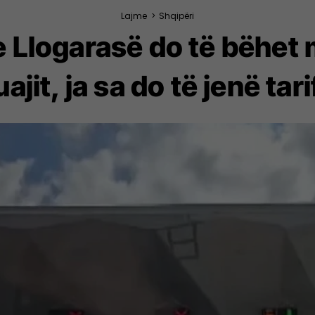
Lajme
>
Shqipëri
 e Llogarasë do të bëhe
ajit, ja sa do të jenë tari