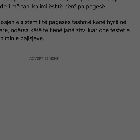
a deri më tani kalimi është bërë pa pagesë.
osjen e sistemit të pagesës tashmë kanë hyrë në
re, ndërsa këtë të hënë janë zhvilluar dhe testet e
nimin e pajisjeve.