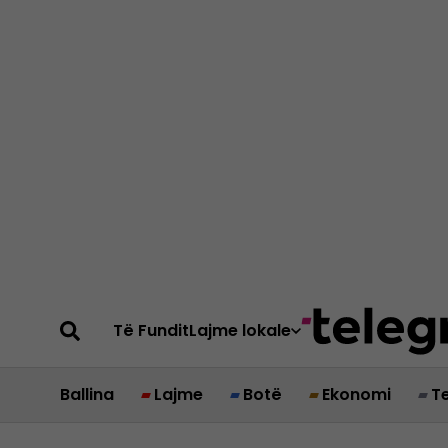
Të Fundit
Lajme lokale
Ballina
Lajme
Botë
Ekonomi
T