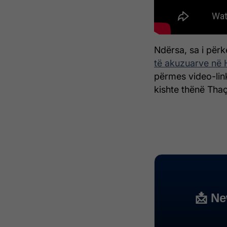
Ndërsa, sa i përk
të akuzuarve në
përmes video-linku
kishte thënë Thaç