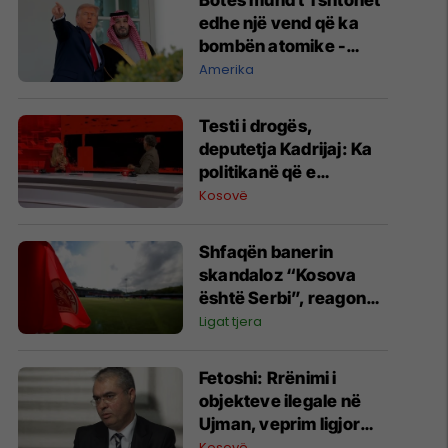
Botës mund t'i shtohet
edhe një vend që ka
bombën atomike -
SHBA-ja ndihmon
Amerika
Arabinë Saudite në
pasurimin e uraniumit
Testi i drogës,
deputetja Kadrijaj: Ka
politikanë që e
përdorin, shihen prej
Kosovë
sjelljeve
Shfaqën banerin
skandaloz “Kosova
është Serbi”, reagon
Larne: Nuk ishte tifoz i
Ligat tjera
yni, politika s’ka vend
në sport
Fetoshi: Rrënimi i
objekteve ilegale në
Ujman, veprim ligjor
dhe me rëndësi
Kosovë