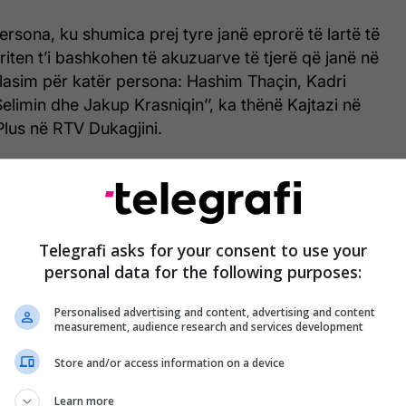
 persona, ku shumica prej tyre janë eprorë të lartë të
priten t’i bashkohen të akuzuarve të tjerë që janë në
flasim për katër persona: Hashim Thaçin, Kadri
elimin dhe Jakup Krasniqin’’, ka thënë Kajtazi në
Plus në RTV Dukagjini.
Dorëzohet aktakuzë e re për
Thaçin dhe të tjerët
Telegrafi asks for your consent to use your
personal data for the following purposes:
Personalised advertising and content, advertising and content
h shtoi se ky ‘aksion’ do të ndodhë shumë shpejt,
measurement, audience research and services development
i, dhe se autoritetet e Kosovës janë në dijeni për
Store and/or access information on a device
Learn more