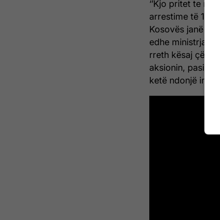
‘’Kjo pritet te n
arrestime të 13 p
Kosovës janë të in
edhe ministrja e d
rreth kësaj çësht
aksionin, pasi në 
ketë ndonjë incide