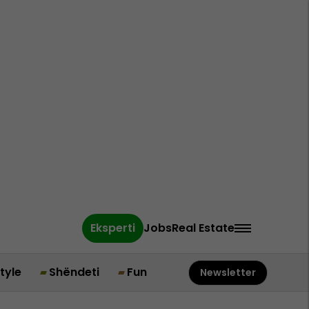
Eksperti
Jobs
Real Estate
style
Shëndeti
Fun
Newsletter