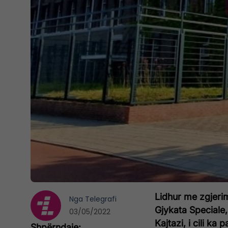
Lidhur me zgjeri
Nga
Telegrafi
Gjykata Speciale,
03/05/2022
Kajtazi, i cili k