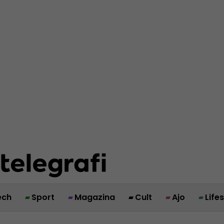
ech
Sport
Magazina
Cult
Ajo
Life