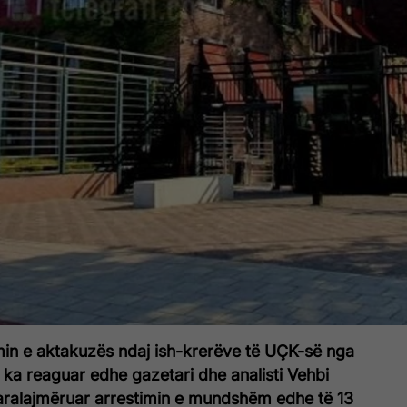
min e aktakuzës ndaj ish-krerëve të UÇK-së nga
 ka reaguar edhe gazetari dhe analisti Vehbi
a paralajmëruar arrestimin e mundshëm edhe të 13