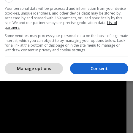
dodhë shumë shpej. Pra, brenda këtij muaji do të ketë
Your personal data will be processed and information from your device
ersonave tjerë, për t’i dërguar në Hagë. Autoritet e
(cookies, unique identifiers, and other device data) may be stored by,
formuar për këtë gjë, si kryeministri Kurti, ashtu
accessed by and shared with 369 partners, or used specifically by this
site. We and our partners may use precise geolocation data.
List of
rejtësisë, Haxhiu. Autoritetet janë të informuar
partners.
jeje, jo rreth emrave apo personave, por vetëm për
Some vendors may process your personal data on the basis of legitimate
fund të fundit, duhet të krijohet një rend që të mos
interest, which you can object to by managing your options below. Look
for a link at the bottom of this page or in the site menu to manage or
nt apo të themi trazira’’, shtoi tutje Kajtazi.
withdraw consent in privacy and cookie settings.
Manage options
Consent