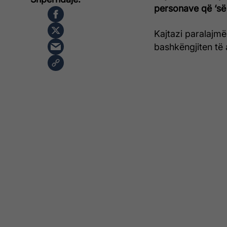
personave që ‘së 
Kajtazi paralajm
bashkëngjiten të 