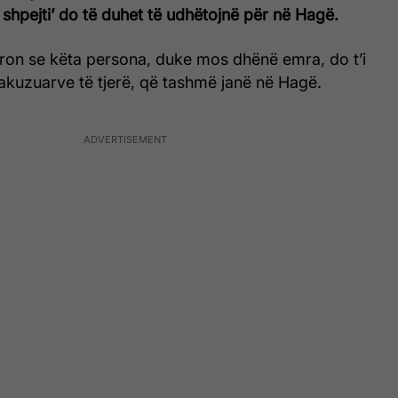
shpejti’ do të duhet të udhëtojnë për në Hagë.
ëron se këta persona, duke mos dhënë emra, do t’i
akuzuarve të tjerë, që tashmë janë në Hagë.