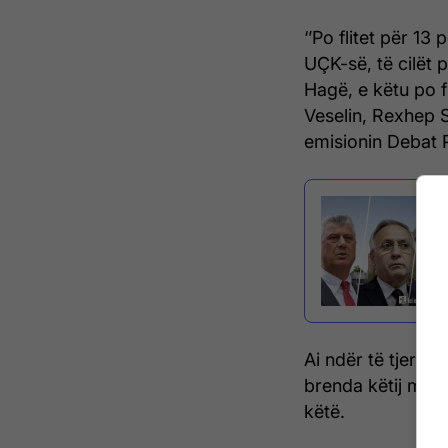
‘’Po flitet për 13
UÇK-së, të cilët 
Hagë, e këtu po 
Veselin, Rexhep S
emisionin Debat 
Ai ndër të tjeras
brenda këtij muaj
këtë.