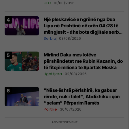
tribunat
UFC
01/08/2026
Një pleskavicë e ngrënë nga Dua
Lipa në Prishtinë në orën 04:28 të
mëngjesit - dhe bota digjitale serbe
shpall gjendjen e luftës
Serbia
03/08/2026
Mirlind Daku mes lotëve
përshëndetet me Rubin Kazanin, do
të fitojë miliona te Spartak Moska
Ligat tjera
02/08/2026
"Nëse është përfshirë, ka gabuar
rëndë, nuk i falet", Abdixhiku i çon
“selam” Përparim Ramës
Politikë
30/07/2026