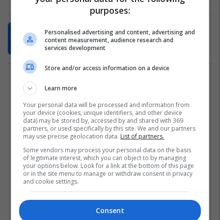
purposes:
Ymeri: Gërvalla ka pasur deklarata
Personalised advertising and content, advertising and
të ngutshme e të pamenduara
content measurement, audience research and
services development
Politikë
13/06/2022
Store and/or access information on a device
1
Learn more
Your personal data will be processed and information from
your device (cookies, unique identifiers, and other device
data) may be stored by, accessed by and shared with 369
partners, or used specifically by this site. We and our partners
may use precise geolocation data.
List of partners.
Some vendors may process your personal data on the basis
of legitimate interest, which you can object to by managing
your options below. Look for a link at the bottom of this page
or in the site menu to manage or withdraw consent in privacy
and cookie settings.
Consent