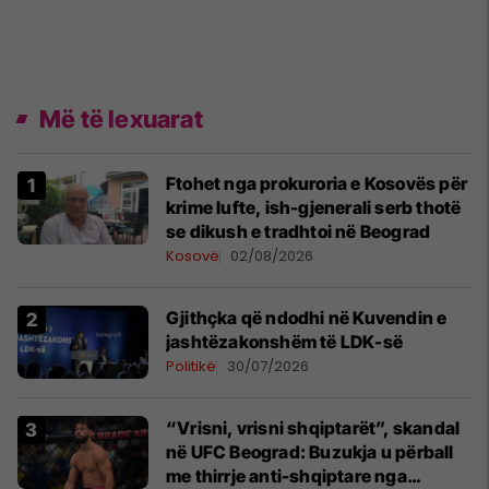
Më të lexuarat
Ftohet nga prokuroria e Kosovës për
krime lufte, ish-gjenerali serb thotë
se dikush e tradhtoi në Beograd
Kosovë
02/08/2026
Gjithçka që ndodhi në Kuvendin e
jashtëzakonshëm të LDK-së
Politikë
30/07/2026
“Vrisni, vrisni shqiptarët”, skandal
në UFC Beograd: Buzukja u përball
me thirrje anti-shqiptare nga