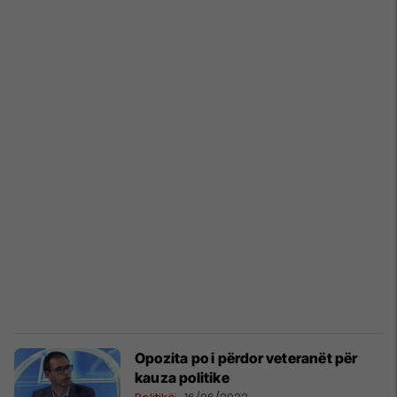
Opozita po i përdor veteranët për
kauza politike