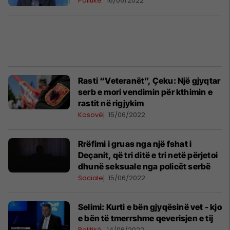
Politikë
16/06/2022
Rasti “Veteranët”, Çeku: Një gjyqtar
serb e mori vendimin për kthimin e
rastit në rigjykim
Kosovë
15/06/2022
Rrëfimi i gruas nga një fshat i
Deçanit, që tri ditë e tri netë përjetoi
dhunë seksuale nga policët serbë
Sociale
15/06/2022
Selimi: Kurti e bën gjyqësinë vet - kjo
e bën të tmerrshme qeverisjen e tij
Politikë
14/06/2022