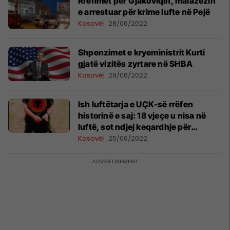
Rrëfimet për Gjakoviqin, malazezin
e arrestuar për krime lufte në Pejë
Kosovë
28/06/2022
Shpenzimet e kryeministrit Kurti
gjatë vizitës zyrtare në SHBA
Kosovë
28/06/2022
Ish luftëtarja e UÇK-së rrëfen
historinë e saj: 18 vjeçe u nisa në
luftë, sot ndjej keqardhje për
bashkëluftëtarët
Kosovë
25/06/2022