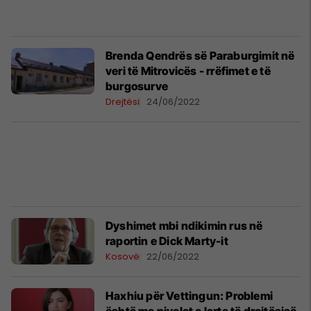
Brenda Qendrës së Paraburgimit në
veri të Mitrovicës - rrëfimet e të
burgosurve
Drejtësi
24/06/2022
Dyshimet mbi ndikimin rus në
raportin e Dick Marty-it
Kosovë
22/06/2022
Haxhiu për Vettingun: Problemi