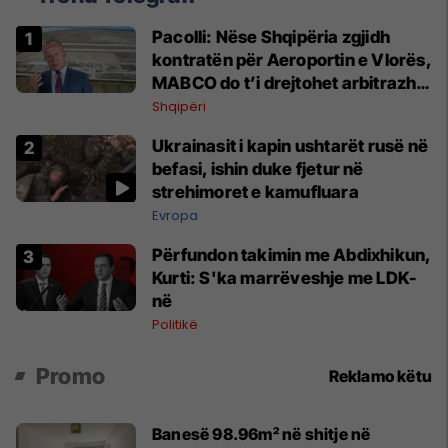
Pacolli: Nëse Shqipëria zgjidh
kontratën për Aeroportin e Vlorës,
MABCO do t’i drejtohet arbitrazhit
ndërkombëtar
Shqipëri
Ukrainasit i kapin ushtarët rusë në
befasi, ishin duke fjetur në
strehimoret e kamufluara
Evropa
Përfundon takimin me Abdixhikun,
Kurti: S'ka marrëveshje me LDK-
në
Politikë
Promo
Reklamo këtu
Banesë 98.96m² në shitje në