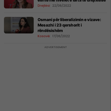
është me nivelet e larta të drejtësisë
Drejtësi
22/06/2022
Osmani për liberalizimin e vizave:
Mesazhi i 23 qershorit i
rëndësishëm
Kosovë
17/06/2022