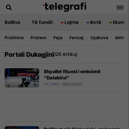
Ballina
Të fundit
Lajme
Botë
Ekono
Prishtina
Prizreni
Peja
Ferizaj
Gjakova
Mitrov
Portali Dukagjini
126 Artikuj
Shpallet fituesi i emisionit
“Detektivi”
TV / Film
12/07/2022