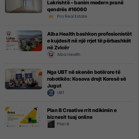
Lakrishtë – banim modern pranë
qendrës #16060
Pro Real Estate
Alba Health bashkon profesionistët
e kujdesit në një rrjet të përbashkët
në Zvicër
Alba Health
Nga UBT në skenën botërore të
robotikës: Kosova drejt Koresë së
Jugut
UBT
Plan B Creative rrit ndikimin e
biznesit tuaj online
Plan B