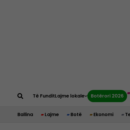
Të Fundit
Lajme lokale
Botërori 2026
Ballina
Lajme
Botë
Ekonomi
T