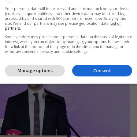
ore. Iu inkurajoj komunitetet e tua që padyshim
Your personal data will be processed and information from your device
(cookies, unique identifiers, and other device data) may be stored by,
ë jenë pjesëmarrës në aktivitet e partnerëve të cilët
accessed by and shared with 369 partners, or used specifically by this
 duke i mbështetur ata. Ju ftoj që të tilla aktivitete
site. We and our partners may use precise geolocation data.
List of
partners.
në pika tjera sidomos në Mitrovicë, Prizren, Gjilan e
Some vendors may process your personal data on the basis of legitimate
gu.
interest, which you can object to by managing your options below. Look
for a link at the bottom of this page or in the site menu to manage or
withdraw consent in privacy and cookie settings.
Manage options
Consent