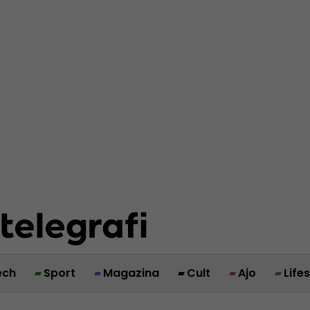
ech
Sport
Magazina
Cult
Ajo
Life