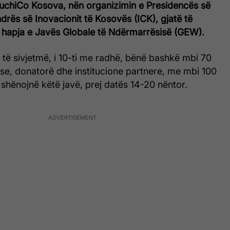
uchiCo Kosova, nën organizimin e Presidencës së
rës së Inovacionit të Kosovës (ICK), gjatë të
 hapja e Javës Globale të Ndërmarrësisë (GEW).
it të sivjetmë, i 10-ti me radhë, bënë bashkë mbi 70
se, donatorë dhe institucione partnere, me mbi 100
ët shënojnë këtë javë, prej datës 14-20 nëntor.