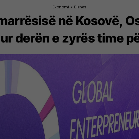
Ekonomi
>
Biznes
marrësisë në Kosovë, Os
pur derën e zyrës time p