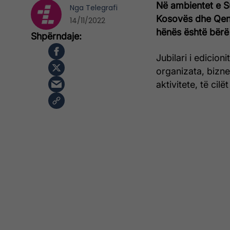
Në ambientet e S
Nga
Telegrafi
Kosovës dhe Qend
14/11/2022
hënës është bërë
Jubilari i edicion
organizata, bizne
aktivitete, të cil