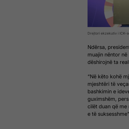
Drejtori ekzekutiv i ICK-s
Ndërsa, president
muajin nëntor në 
dëshirojnë ta rea
“Në këto kohë mj
mjeshtëri të veça
bashkimin e idev
guximshëm, perso
cilët duan që me 
e të suksesshme”