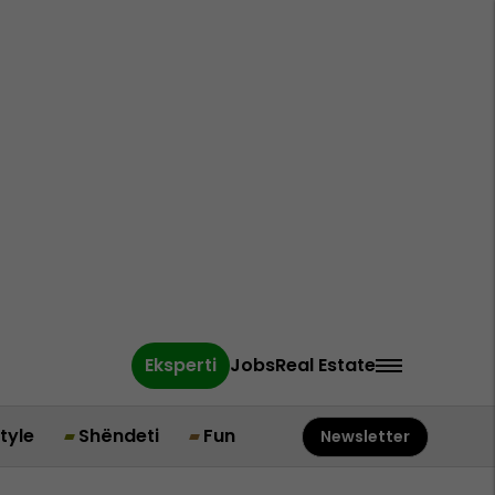
Eksperti
Jobs
Real Estate
style
Shëndeti
Fun
Newsletter