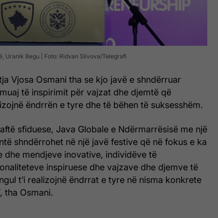
ë, Uranik Begu | Foto: Ridvan Slivova/Telegrafi
ja Vjosa Osmani tha se kjo javë e shndërruar
muaj të inspirimit për vajzat dhe djemtë që
lizojnë ëndrrën e tyre dhe të bëhen të suksesshëm.
aftë sfiduese, Java Globale e Ndërmarrësisë me një
ntë shndërrohet në një javë festive që në fokus e ka
e dhe mendjeve inovative, individëve të
naliteteve inspiruese dhe vajzave dhe djemve të
ngul t’i realizojnë ëndrrat e tyre në nisma konkrete
, tha Osmani.