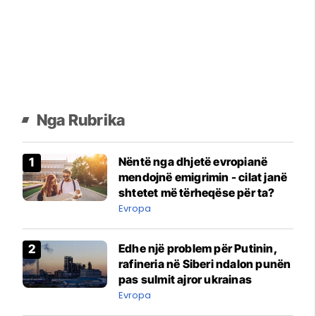
Nga Rubrika
Nëntë nga dhjetë evropianë
mendojnë emigrimin - cilat janë
shtetet më tërheqëse për ta?
Evropa
Edhe një problem për Putinin,
rafineria në Siberi ndalon punën
pas sulmit ajror ukrainas
Evropa