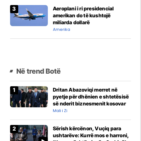
Aeroplani i ri presidencial
amerikan do të kushtojë
miliarda dollarë
Amerika
Në trend Botë
Dritan Abazoviqi merret në
pyetje për dhënien e shtetësisë
së nderit biznesmenit kosovar
Mali i Zi
Sërish kërcënon, Vuçiq para
ushtarëve: Kurrë mos e harroni,