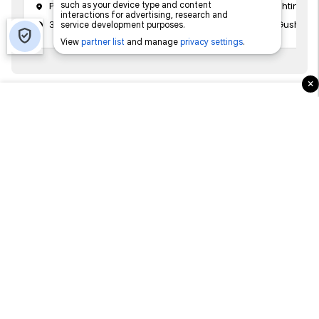
Prishtinë
Prishtinë
31 Korrik 2026
13 Gusht 20
×