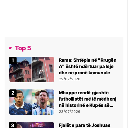
Top 5
Rama: Shtëpia në "Rrugën
A" është ndërtuar pa leje
dhe në pronë komunale
22/07/2026
Mbappe rendit gjashtë
futbollistët më të mëdhenj
në historinë e Kupës së
Botës, Messi mbetet i dyti
23/07/2026
Fjalët e para të Joshuas