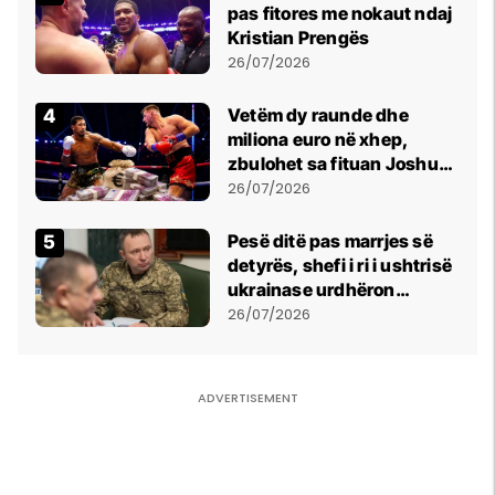
pas fitores me nokaut ndaj
Kristian Prengës
26/07/2026
Vetëm dy raunde dhe
miliona euro në xhep,
zbulohet sa fituan Joshua
e Prenga
26/07/2026
Pesë ditë pas marrjes së
detyrës, shefi i ri i ushtrisë
ukrainase urdhëron
kontroll të madh
26/07/2026