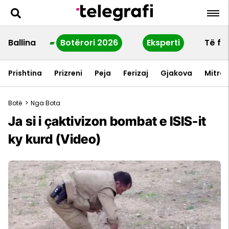
Ballina
Botërori 2026
Eksperti
Të fu
Prishtina
Prizreni
Peja
Ferizaj
Gjakova
Mitrov
Botë
>
Nga Bota
Ja si i çaktivizon bombat e ISIS-it
ky kurd (Video)