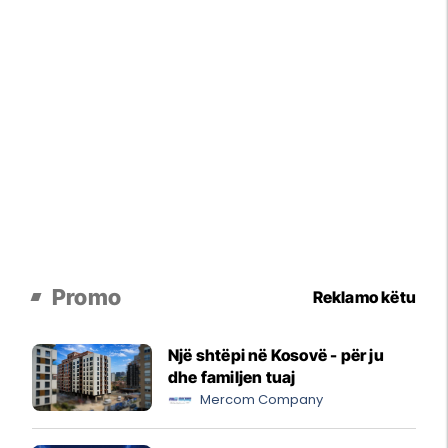
Promo
Reklamo këtu
Një shtëpi në Kosovë - për ju
dhe familjen tuaj
Mercom Company