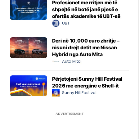
Profesionet me rritjen më të
shpejtë në botë janë pjesë e
ofertës akademike të UBT-së
UBT
Deri në 10,000 euro zbritje –
nisuni drejt detit me Nissan
Hybrid nga Auto Mita
Auto Mita
Përjetojeni Sunny Hill Festival
2026 me energjinë e Shell-it
Sunny Hill Festival