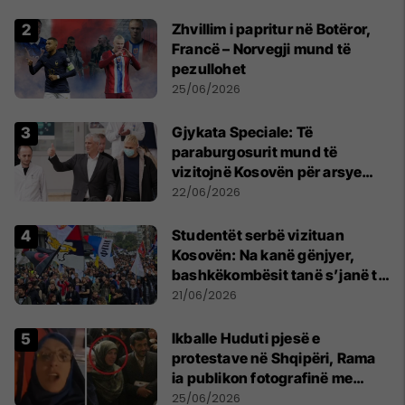
Zhvillim i papritur në Botëror,
Francë – Norvegji mund të
pezullohet
25/06/2026
​Gjykata Speciale: Të
paraburgosurit mund të
vizitojnë Kosovën për arsye
humanitare
22/06/2026
Studentët serbë vizituan
Kosovën: Na kanë gënjyer,
bashkëkombësit tanë s’janë të
shtypur
21/06/2026
Ikballe Huduti pjesë e
protestave në Shqipëri, Rama
ia publikon fotografinë me
Ahmadinejadin e Iranit
25/06/2026