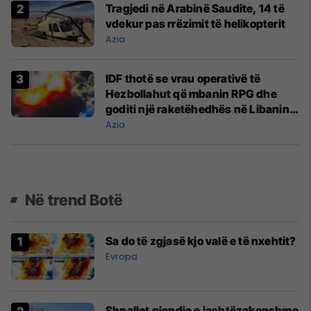
Tragjedi në Arabinë Saudite, 14 të
vdekur pas rrëzimit të helikopterit
Azia
IDF thotë se vrau operativë të
Hezbollahut që mbanin RPG dhe
goditi një raketëhedhës në Libanin
jugor
Azia
Në trend Botë
Sa do të zgjasë kjo valë e të nxehtit?
Evropa
Shpallet gjendje e jashtëzakonshme