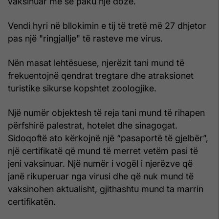
vaksinuar me së paku një dozë.
Vendi hyri në bllokimin e tij të tretë më 27 dhjetor
pas një "ringjallje" të rasteve me virus.
Nën masat lehtësuese, njerëzit tani mund të
frekuentojnë qendrat tregtare dhe atraksionet
turistike sikurse kopshtet zoologjike.
Një numër objektesh të reja tani mund të rihapen
përfshirë palestrat, hotelet dhe sinagogat.
Sidoqoftë ato kërkojnë një “pasaportë të gjelbër”,
një certifikatë që mund të merret vetëm pasi të
jeni vaksinuar. Një numër i vogël i njerëzve që
janë rikuperuar nga virusi dhe që nuk mund të
vaksinohen aktualisht, gjithashtu mund ta marrin
certifikatën.