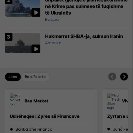
në Krime pas sulmeve të fuqishme
të Ukrainës
Evropa
Hakmerret SHBA-ja, sulmon Iranin
Amerika
Jobs
Real Estate
Bau Market
Viva 
Udhëheqës i Zyrës së Financave
Zyrtar/e Lig
Banka dhe Financa
Juridike