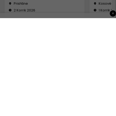
Prishtine
Kosovë
2 Korrik 2026
1 Korrik 20
×