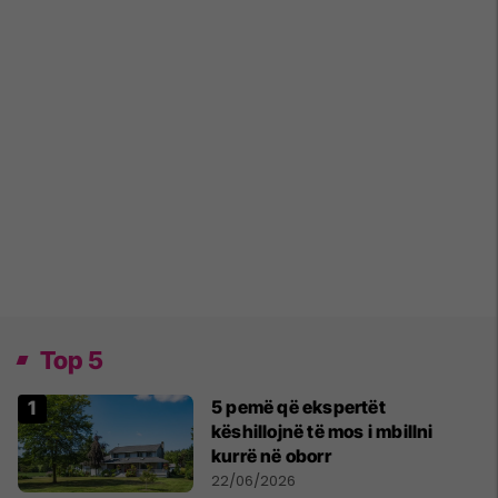
Top 5
5 pemë që ekspertët
këshillojnë të mos i mbillni
kurrë në oborr
22/06/2026