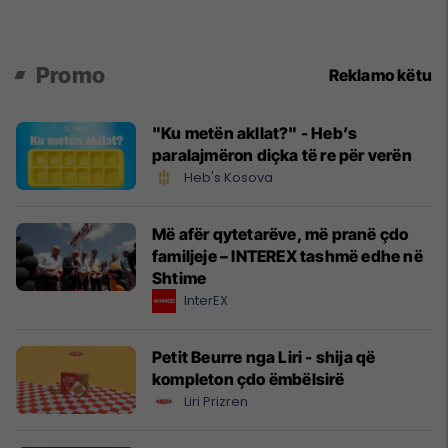
Promo
Reklamo këtu
"Ku metën akllat?" - Heb’s
paralajmëron diçka të re për verën
Heb's Kosova
Më afër qytetarëve, më pranë çdo
familjeje – INTEREX tashmë edhe në
Shtime
InterEX
Petit Beurre nga Liri - shija që
kompleton çdo ëmbëlsirë
Liri Prizren