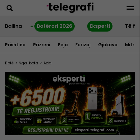
Ballina
Botërori 2026
Eksperti
Të fu
Prishtina
Prizreni
Peja
Ferizaj
Gjakova
Mitrov
Botë
>
Nga-bota
>
Azia