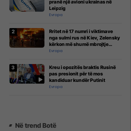
pranë një avioni ukrainas në
Leipzig
Evropa
Rritet në 17 numri i viktimave
nga sulmi rus në Kiev, Zelensky
kërkon më shumë mbrojtje
ajrore
Evropa
Kreu i opozitës braktis Rusinë
pas presionit për të mos
kandiduar kundër Putinit
Evropa
Në trend Botë