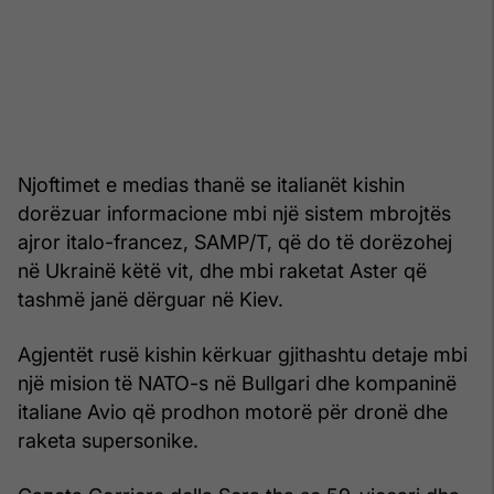
Njoftimet e medias thanë se italianët kishin
dorëzuar informacione mbi një sistem mbrojtës
ajror italo-francez, SAMP/T, që do të dorëzohej
në Ukrainë këtë vit, dhe mbi raketat Aster që
tashmë janë dërguar në Kiev.
Agjentët rusë kishin kërkuar gjithashtu detaje mbi
një mision të NATO-s në Bullgari dhe kompaninë
italiane Avio që prodhon motorë për dronë dhe
raketa supersonike.