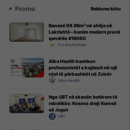
Promo
Reklamo këtu
Banesë 98.96m² në shitje në
Lakrishtë – banim modern pranë
qendrës #16060
Pro Real Estate
Alba Health bashkon
profesionistët e kujdesit në një
rrjet të përbashkët në Zvicër
Alba Health
Nga UBT në skenën botërore të
robotikës: Kosova drejt Koresë
së Jugut
UBT