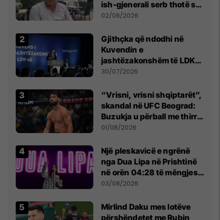
ish-gjenerali serb thotë se
dikush e tradhtoi në
02/08/2026
Beograd
Gjithçka që ndodhi në
Kuvendin e
jashtëzakonshëm të LDK-
së
30/07/2026
“Vrisni, vrisni shqiptarët”,
skandal në UFC Beograd:
Buzukja u përball me thirrje
anti-shqiptare nga
01/08/2026
tribunat
Një pleskavicë e ngrënë
nga Dua Lipa në Prishtinë
në orën 04:28 të mëngjesit
- dhe bota digjitale serbe
03/08/2026
shpall gjendjen e luftës
Mirlind Daku mes lotëve
përshëndetet me Rubin