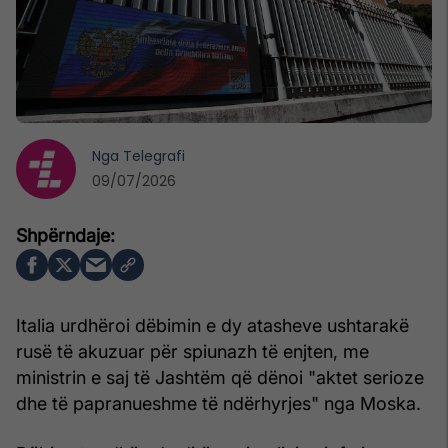
Nga
Telegrafi
09/07/2026
Italia urdhëroi dëbimin e dy atasheve ushtarakë
rusë të akuzuar për spiunazh të enjten, me
ministrin e saj të Jashtëm që dënoi "aktet serioze
dhe të papranueshme të ndërhyrjes" nga Moska.