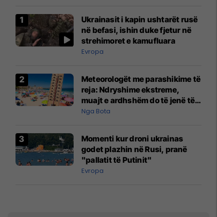
Ukrainasit i kapin ushtarët rusë
në befasi, ishin duke fjetur në
strehimoret e kamufluara
Evropa
Meteorologët me parashikime të
reja: Ndryshime ekstreme,
muajt e ardhshëm do të jenë të
pazakontë
Nga Bota
Momenti kur droni ukrainas
godet plazhin në Rusi, pranë
"pallatit të Putinit"
Evropa