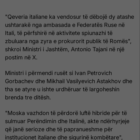
"Qeveria italiane ka vendosur të dëbojë dy atashe
ushtarakë nga ambasada e Federatës Ruse në
Itali, të përfshirë në aktivitete spiunazhi të
zbuluara nga zyra e prokurorit publik të Romës",
shkroi Ministri i Jashtëm, Antonio Tajani në një
postim në X.
Ministri i përmendi rusët si Ivan Petrovich
Gorbachev dhe Mikhail Vasilyevich Astakhov dhe
tha se atyre u ishte urdhëruar të largoheshin
brenda tre ditësh.
"Moska vazhdon të përdorë luftë hibride për të
sulmuar Perëndimin dhe Italinë, akte ndërhyrjeje
që janë serioze dhe të papranueshme për
institucionet italiane dhe sigurinë kombëtare",