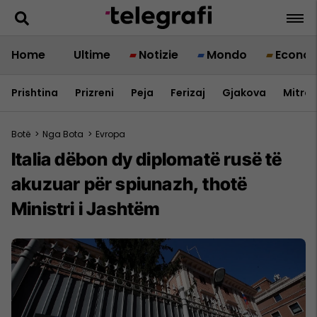
Home
Ultime
Notizie
Mondo
Econo
Prishtina
Prizreni
Peja
Ferizaj
Gjakova
Mitrov
Botë
>
Nga Bota
>
Evropa
Italia dëbon dy diplomatë rusë të
akuzuar për spiunazh, thotë
Ministri i Jashtëm