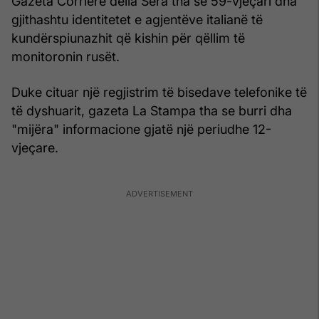
Gazeta Corriere della Sera tha se 59-vjeçari dha
gjithashtu identitetet e agjentëve italianë të
kundërspiunazhit që kishin për qëllim të
monitoronin rusët.
Duke cituar një regjistrim të bisedave telefonike të
të dyshuarit, gazeta La Stampa tha se burri dha
"mijëra" informacione gjatë një periudhe 12-
vjeçare.