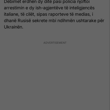
Dëbimet erdhën dy ditë pasi policia njoftoi
arrestimin e dy ish-agjentëve të inteligjencës
italiane, të cilët, sipas raporteve të medias, i
dhanë Rusisë sekrete mbi ndihmën ushtarake për
Ukrainën.