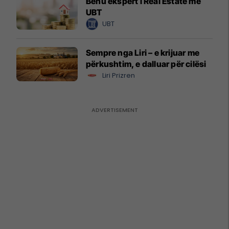
Bëhu ekspert i Real Estate me
UBT
UBT
Sempre nga Liri – e krijuar me
përkushtim, e dalluar për cilësi
Liri Prizren