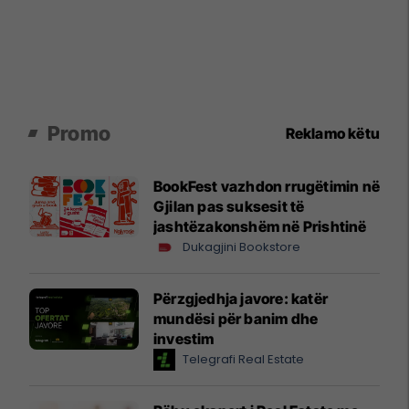
Promo
Reklamo këtu
BookFest vazhdon rrugëtimin në
Gjilan pas suksesit të
jashtëzakonshëm në Prishtinë
Dukagjini Bookstore
Përzgjedhja javore: katër
mundësi për banim dhe
investim
Telegrafi Real Estate