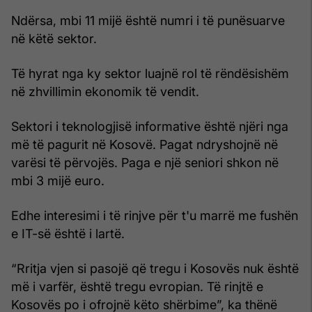
Ndërsa, mbi 11 mijë është numri i të punësuarve
në këtë sektor.
Të hyrat nga ky sektor luajnë rol të rëndësishëm
në zhvillimin ekonomik të vendit.
Sektori i teknologjisë informative është njëri nga
më të pagurit në Kosovë. Pagat ndryshojnë në
varësi të përvojës. Paga e një seniori shkon në
mbi 3 mijë euro.
Edhe interesimi i të rinjve për t'u marrë me fushën
e IT-së është i lartë.
“Rritja vjen si pasojë që tregu i Kosovës nuk është
më i varfër, është tregu evropian. Të rinjtë e
Kosovës po i ofrojnë këto shërbime”, ka thënë