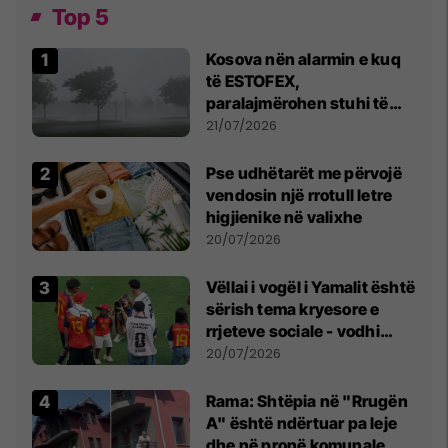
Top 5
Kosova nën alarmin e kuq
të ESTOFEX,
paralajmërohen stuhi të
fuqishme me breshër dhe
21/07/2026
erëra të forta
Pse udhëtarët me përvojë
vendosin një rrotull letre
higjienike në valixhe
20/07/2026
Vëllai i vogël i Yamalit është
sërish tema kryesore e
rrjeteve sociale - vodhi
vëmendjen pas finales së
20/07/2026
Kupës së Botës
Rama: Shtëpia në "Rrugën
A" është ndërtuar pa leje
dhe në pronë komunale