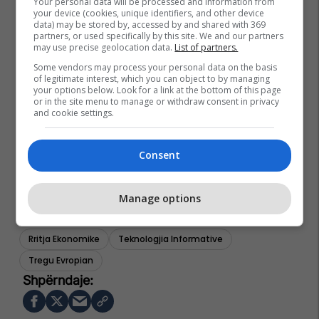
Your personal data will be processed and information from
your device (cookies, unique identifiers, and other device
data) may be stored by, accessed by and shared with 369
partners, or used specifically by this site. We and our partners
may use precise geolocation data.
List of partners.
Some vendors may process your personal data on the basis
of legitimate interest, which you can object to by managing
your options below. Look for a link at the bottom of this page
or in the site menu to manage or withdraw consent in privacy
and cookie settings.
Consent
Manage options
Rritja Ekonomike
Teknologjia Informative
Tregu Evropian