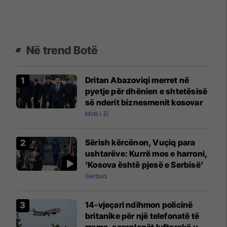
Në trend Botë
Dritan Abazoviqi merret në
pyetje për dhënien e shtetësisë
së nderit biznesmenit kosovar
Mali i Zi
Sërish kërcënon, Vuçiq para
ushtarëve: Kurrë mos e harroni,
'Kosova është pjesë e Serbisë'
Serbia
14-vjeçari ndihmon policinë
britanike për një telefonatë të
rreme, aeroplanët luftarakë u