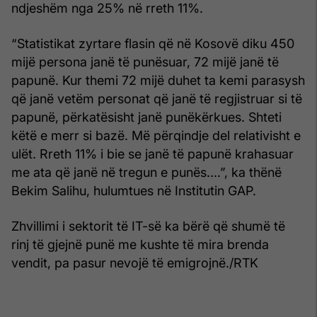
ndjeshëm nga 25% në rreth 11%.
“Statistikat zyrtare flasin që në Kosovë diku 450
mijë persona janë të punësuar, 72 mijë janë të
papunë. Kur themi 72 mijë duhet ta kemi parasysh
që janë vetëm personat që janë të regjistruar si të
papunë, përkatësisht janë punëkërkues. Shteti
këtë e merr si bazë. Më përqindje del relativisht e
ulët. Rreth 11% i bie se janë të papunë krahasuar
me ata që janë në tregun e punës....”, ka thënë
Bekim Salihu, hulumtues në Institutin GAP.
Zhvillimi i sektorit të IT-së ka bërë që shumë të
rinj të gjejnë punë me kushte të mira brenda
vendit, pa pasur nevojë të emigrojnë./RTK