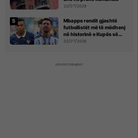
22/07/2026
Mbappe rendit gjashtë
futbollistët më të mëdhenj
në historinë e Kupës së
Botës, Messi mbetet i dyti
23/07/2026