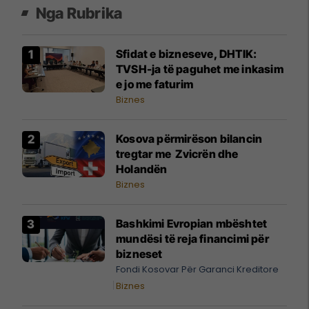
Nga Rubrika
Sfidat e bizneseve, DHTIK:
TVSH-ja të paguhet me inkasim
e jo me faturim
Biznes
Kosova përmirëson bilancin
tregtar me Zvicrën dhe
Holandën
Biznes
Bashkimi Evropian mbështet
mundësi të reja financimi për
bizneset
Fondi Kosovar Për Garanci Kreditore
Biznes