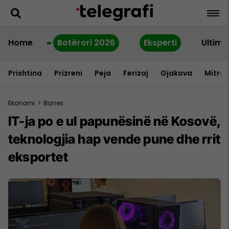
Home
Botërori 2026
Eksperti
Ultime
Prishtina
Prizreni
Peja
Ferizaj
Gjakova
Mitrov
Ekonomi
>
Biznes
IT-ja po e ul papunësinë në Kosovë,
teknologjia hap vende pune dhe rrit
eksportet