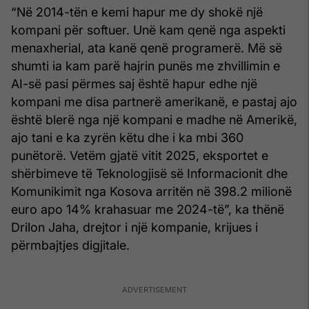
“Në 2014-tën e kemi hapur me dy shokë një
kompani për softuer. Unë kam qenë nga aspekti
menaxherial, ata kanë qenë programerë. Më së
shumti ia kam parë hajrin punës me zhvillimin e
AI-së pasi përmes saj është hapur edhe një
kompani me disa partnerë amerikanë, e pastaj ajo
është blerë nga një kompani e madhe në Amerikë,
ajo tani e ka zyrën këtu dhe i ka mbi 360
punëtorë. Vetëm gjatë vitit 2025, eksportet e
shërbimeve të Teknologjisë së Informacionit dhe
Komunikimit nga Kosova arritën në 398.2 milionë
euro apo 14% krahasuar me 2024-të”, ka thënë
Drilon Jaha, drejtor i një kompanie, krijues i
përmbajtjes digjitale.