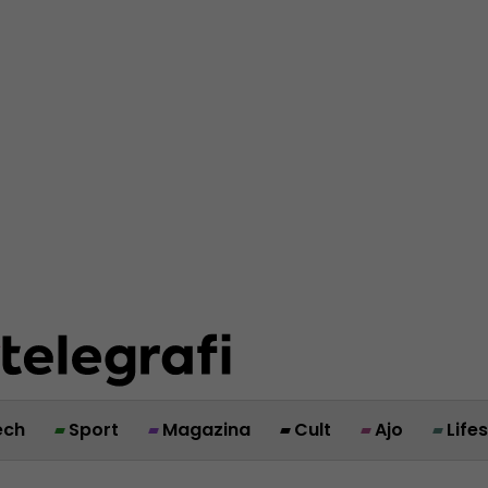
ech
Sport
Magazina
Cult
Ajo
Life