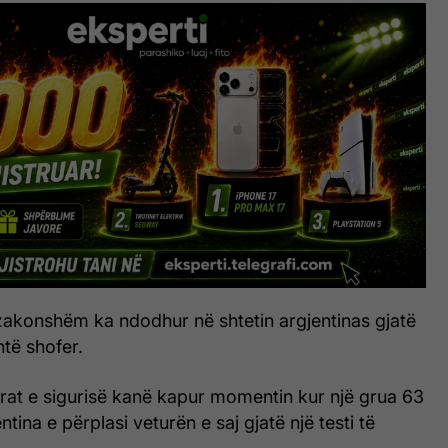
azakonshëm ka ndodhur në shtetin argjentinas gjatë
ntë shofer.
at e sigurisë kanë kapur momentin kur një grua 63
tina e përplasi veturën e saj gjatë një testi të