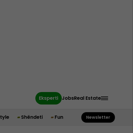
Eksperti
Jobs
Real Estate
style
Shëndeti
Fun
Newsletter