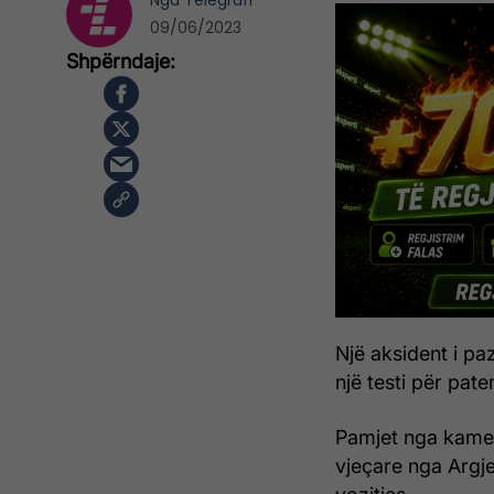
Nga
Telegrafi
09/06/2023
Një aksident i p
një testi për pate
Pamjet nga kamer
vjeçare nga Argjen