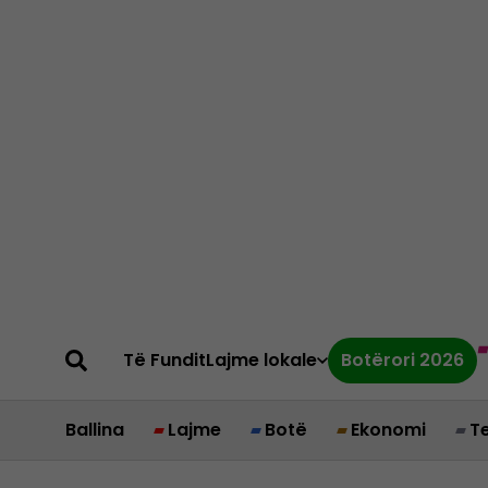
Të Fundit
Lajme lokale
Botërori 2026
Ballina
Lajme
Botë
Ekonomi
T