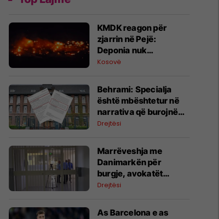
KMDK reagon për
zjarrin në Pejë:
Deponia nuk
menaxhohet nga ne
Kosovë
​Behrami: Specialja
është mbështetur në
narrativa që burojnë
nga aparati shtetëror i
Drejtësi
Serbisë
Marrëveshja me
Danimarkën për
burgje, avokatët
paralajmërojnë: Mund
Drejtësi
të vështirësohet
trajtimi i të ndaluarve
As Barcelona e as