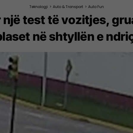
Teknologji
>
Auto & Transport
>
Auto Fun
 një test të vozitjes, gr
laset në shtyllën e ndri