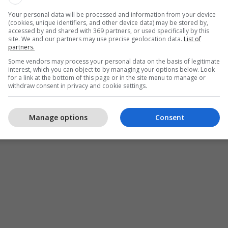
Your personal data will be processed and information from your device
(cookies, unique identifiers, and other device data) may be stored by,
accessed by and shared with 369 partners, or used specifically by this
site. We and our partners may use precise geolocation data.
List of
partners.
Some vendors may process your personal data on the basis of legitimate
interest, which you can object to by managing your options below. Look
for a link at the bottom of this page or in the site menu to manage or
withdraw consent in privacy and cookie settings.
Manage options
Consent