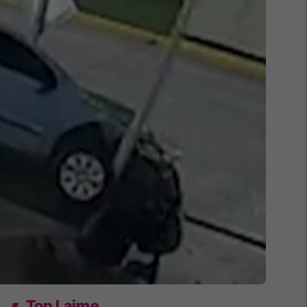
Top Lajme