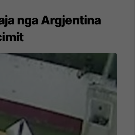
uaja nga Argjentina
çimit