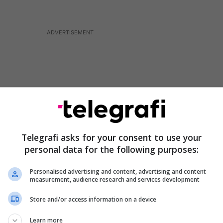
Telegrafi asks for your consent to use your
personal data for the following purposes:
Personalised advertising and content, advertising and content
measurement, audience research and services development
iti mbi trotuar, përpara se të përplasej me shpejtësi
Store and/or access information on a device
içimi dhe të rrotullohej së bashku me veturën e saj,
Learn more
ansmeton Telegrafi.