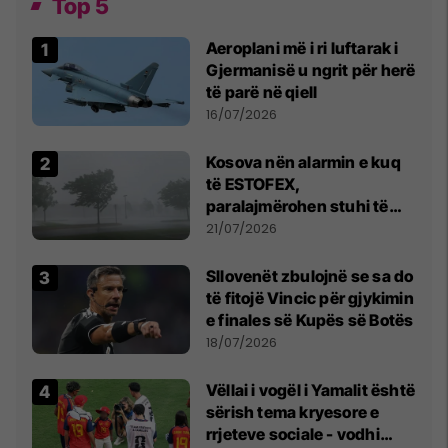
Top 5
Aeroplani më i ri luftarak i
Gjermanisë u ngrit për herë
të parë në qiell
16/07/2026
Kosova nën alarmin e kuq
të ESTOFEX,
paralajmërohen stuhi të
fuqishme me breshër dhe
21/07/2026
erëra të forta
Sllovenët zbulojnë se sa do
të fitojë Vincic për gjykimin
e finales së Kupës së Botës
18/07/2026
Vëllai i vogël i Yamalit është
sërish tema kryesore e
rrjeteve sociale - vodhi