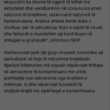
ekspozimi ka shumë të ngjarë të lidhet me
aktivitetet dhe vendbanimin në zona ku ka prani
natyrore të brejtësve, rezervuarë natyrorë të
hantaviruseve. Analiza shtesë është duke u
zhvilluar për të përcaktuar llojin e saktë të virusit
dhe faktorët e mundshëm që kontribuan në
shfaqjen e grumbullit", informon ISHP.
Hantaviruset janë një grup virusesh zoonotike që
qarkullojnë në lloje të ndryshme brejtësish.
Njerëzit infektohen më shpesh nëpërmjet thithjes
së aerosoleve të kontaminuara me urinë,
jashtëqitje ose sekrecione nga brejtësit e
infektuar, si dhe nëpërmjet kontaktit të
drejtpërdrejtë me sipërfaqet e kontaminuara.