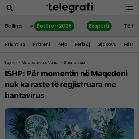
Ballina
Botërori 2026
Eksperti
Të fu
Prishtina
Prizreni
Peja
Ferizaj
Gjakova
Mitrov
Lajme
>
Maqedonia e Veriut
>
Shëndetësi
ISHP: Për momentin në Maqedoni
nuk ka raste të regjistruara me
hantavirus