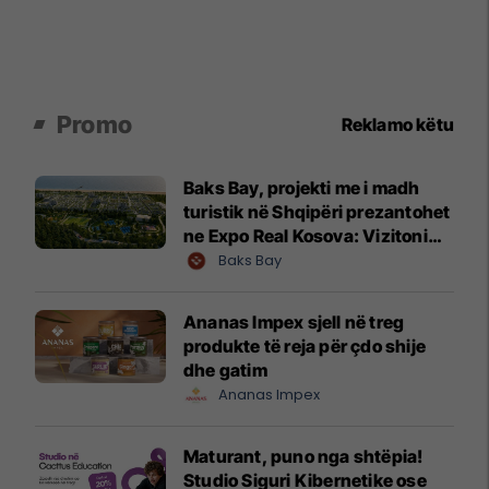
Promo
Reklamo këtu
Baks Bay, projekti me i madh
turistik në Shqipëri prezantohet
ne Expo Real Kosova: Vizitoni
shtandin dhe zbuloni
Baks Bay
mundësitë e investimit
Ananas Impex sjell në treg
produkte të reja për çdo shije
dhe gatim
Ananas Impex
Maturant, puno nga shtëpia!
Studio Siguri Kibernetike ose