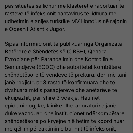
pas situatës së lidhur me klasteret e raportuar të
rasteve të infeksionit hantavirus të lidhura me
udhëtimin e anijes turistike MV Hondius në rajonin
e Oqeanit Atlantik Jugor.
Sipas informacionit të publikuar nga Organizata
Botërore e Shëndetësisë (OBSH), Qendra
Evropiane për Parandalimin dhe Kontrollin e
Sëmundjeve (ECDC) dhe autoritetet kombëtare
shëndetësore të vendeve të prekura, deri më tani
janë regjistruar 8 raste të konfirmuara dhe të
dyshuara midis pasagjerëve dhe anëtarëve të
ekuipazhit, përfshirë 3 vdekje. Hetimet
epidemiologjike, klinike dhe laboratorike janë
duke vazhduar, dhe institucionet ndërkombëtare
shëndetësore po kryejnë një hetim të koordinuar
me qëllim përcaktimin e burimit të infeksionit,