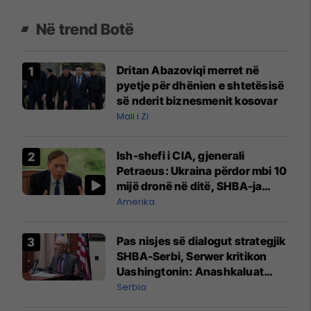
Në trend Botë
Dritan Abazoviqi merret në
pyetje për dhënien e shtetësisë
së nderit biznesmenit kosovar
Mali i Zi
Ish-shefi i CIA, gjenerali
Petraeus: Ukraina përdor mbi 10
mijë dronë në ditë, SHBA-ja
mbetet shumë prapa në
Amerika
prodhim
Pas nisjes së dialogut strategjik
SHBA-Serbi, Serwer kritikon
Uashingtonin: Anashkaluat
Banjskën, sulmin ndaj KFOR-it
Serbia
dhe rrëmbimin e Policëve të