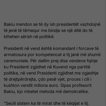
Bakiu mendon se të dy ish presidentët vazhdojnë
të jenë të tërhequr me bindje se një ditë do të
kthehen sërish në politikë.
Presidenti në vend është komandant i forcave të
armatosura por kompetencat e tij janë më shumë
ceremoniale. Për dallim prej disa vendeve fqinje
ku Presidenti zgjidhet në Kuvend nga partitë
politike, në vend Presidenti zgjidhet me zgjedhje
të drejtpërdrejta, çdo pesë vjet, proces i cili i
kushton vendit miliona euro. Sipas profesorit
Bakiu, kjo mbetet metoda më demokratike.
“Secili sistem ka të mirat dhe të këqijat e tij.