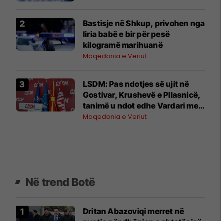
Bastisje në Shkup, privohen nga
liria babë e bir për pesë
kilogramë marihuanë
Maqedonia e Veriut
LSDM: Pas ndotjes së ujit në
Gostivar, Krushevë e Pllasnicë,
tanimë u ndot edhe Vardari me
shkumë sintetike
Maqedonia e Veriut
Në trend Botë
Dritan Abazoviqi merret në