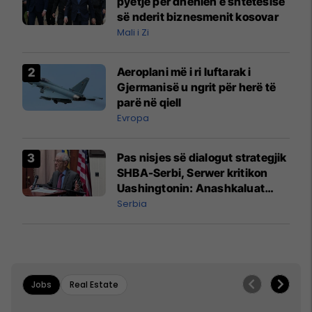
pyetje për dhënien e shtetësisë
së nderit biznesmenit kosovar
Mali i Zi
Aeroplani më i ri luftarak i
Gjermanisë u ngrit për herë të
parë në qiell
Evropa
Pas nisjes së dialogut strategjik
SHBA-Serbi, Serwer kritikon
Uashingtonin: Anashkaluat
Banjskën, sulmin ndaj KFOR-it
Serbia
dhe rrëmbimin e Policëve të
Kosovës
Jobs
Real Estate