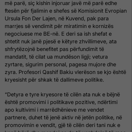
më parë, siç kishin injoruar javë më parë edhe
ftesën për fjalimin e shefes së Komisionit Evropian
Ursula Fon Der Lajen, në Kuvend, pak para
marrjes së vendimit për miratimin e kornizës
negociuese me BE-në. E deri sa ish shefat e
shtetit nuk janë pjesë e këtyre zhvillimeve, ata
shfrytëzojnë benefitet pas përfundimit të
mandatit, të cilat ua mundëson ligji; vetura
zyrtare, sigurim personal, pagesa mujore dhe
zyra. Profesori Qashif Bakiu vlerëson se kjo është
kryesisht për shkak të dallimeve politike.
“Detyra e tyre kryesore të cilën ata nuk e bëjnë
është promovimi i politikave pozitive, ndërtimi
apo kultivimi i marrëdhënieve me vendet
partnere, duhet të jenë aktiv në jetën politike, në
promovimin e vendit, gjë të cilën deri tani nuk e