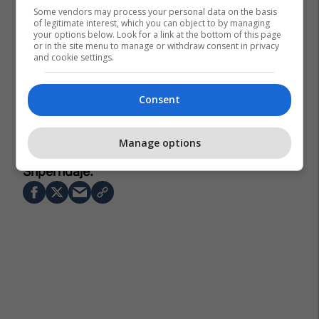
Some vendors may process your personal data on the basis
of legitimate interest, which you can object to by managing
your options below. Look for a link at the bottom of this page
or in the site menu to manage or withdraw consent in privacy
and cookie settings.
Consent
Stevo Pendarovski
Gjorge Ivanov
Manage options
Branko Cërvenkovski