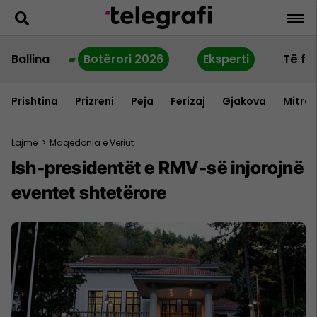
Ballina
Botërori 2026
Eksperti
Të fu
Prishtina
Prizreni
Peja
Ferizaj
Gjakova
Mitrov
Lajme
>
Maqedonia e Veriut
Ish-presidentët e RMV-së injorojnë
eventet shtetërore