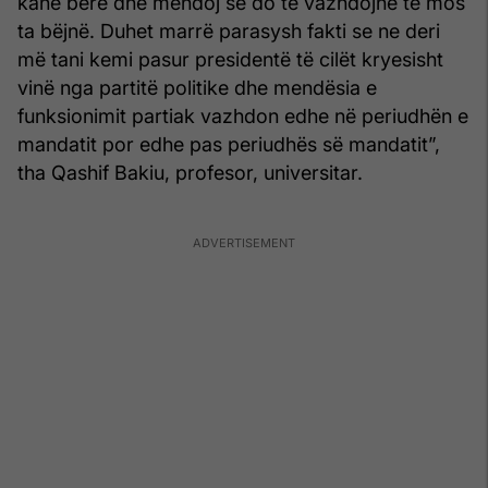
kanë bërë dhe mendoj se do të vazhdojnë të mos
ta bëjnë. Duhet marrë parasysh fakti se ne deri
më tani kemi pasur presidentë të cilët kryesisht
vinë nga partitë politike dhe mendësia e
funksionimit partiak vazhdon edhe në periudhën e
mandatit por edhe pas periudhës së mandatit”,
tha Qashif Bakiu, profesor, universitar.