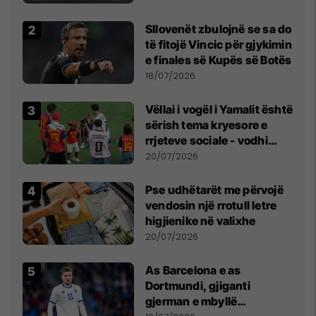
erëra të forta
Sllovenët zbulojnë se sa do
të fitojë Vincic për gjykimin
e finales së Kupës së Botës
18/07/2026
Vëllai i vogël i Yamalit është
sërish tema kryesore e
rrjeteve sociale - vodhi
vëmendjen pas finales së
20/07/2026
Kupës së Botës
Pse udhëtarët me përvojë
vendosin një rrotull letre
higjienike në valixhe
20/07/2026
As Barcelona e as
Dortmundi, gjiganti
gjerman e mbyllë