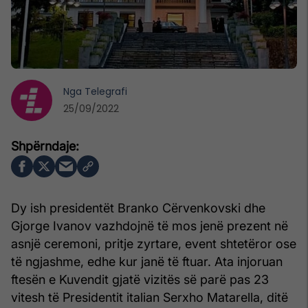
Nga
Telegrafi
25/09/2022
Dy ish presidentët Branko Cërvenkovski dhe
Gjorge Ivanov vazhdojnë të mos jenë prezent në
asnjë ceremoni, pritje zyrtare, event shtetëror ose
të ngjashme, edhe kur janë të ftuar. Ata injoruan
ftesën e Kuvendit gjatë vizitës së parë pas 23
vitesh të Presidentit italian Serxho Matarella, ditë