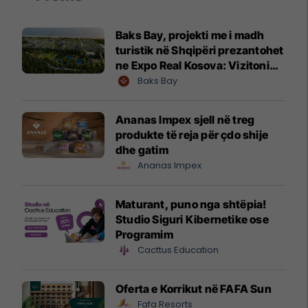
Baks Bay, projekti me i madh
turistik në Shqipëri prezantohet
ne Expo Real Kosova: Vizitoni
shtandin dhe zbuloni
Baks Bay
mundësitë e investimit
Ananas Impex sjell në treg
produkte të reja për çdo shije
dhe gatim
Ananas Impex
Maturant, puno nga shtëpia!
Studio Siguri Kibernetike ose
Programim
Cacttus Education
Oferta e Korrikut në FAFA Sun
Fafa Resorts