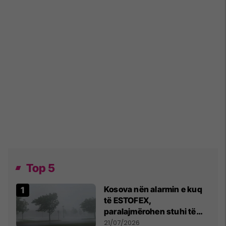
Top 5
Kosova nën alarmin e kuq
të ESTOFEX,
paralajmërohen stuhi të
fuqishme me breshër dhe
21/07/2026