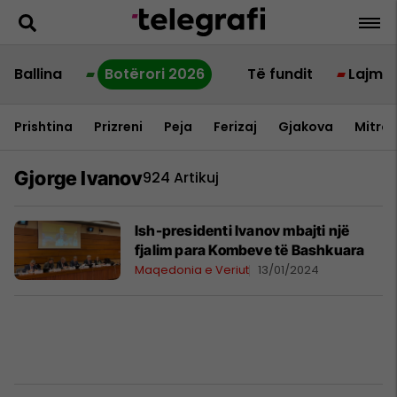
Ballina
Botërori 2026
Të fundit
Lajme
Prishtina
Prizreni
Peja
Ferizaj
Gjakova
Mitrov
Gjorge Ivanov
924 Artikuj
Ish-presidenti Ivanov mbajti një
fjalim para Kombeve të Bashkuara
Maqedonia e Veriut
13/01/2024