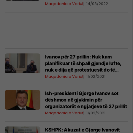
Maqedonia e Veriut
14/03/2022
Ivanov për 27 prillin: Nuk kam
planifikuar të shpall gjendje lufte,
nuk e dija që protestuesit do të
futeshin në Kuvend
Maqedonia e Veriut
11/02/2021
Ish-presidenti Gjorge Ivanov sot
dëshmon në gjykimin për
organizatorët e ngjarjeve të 27 prillit
Maqedonia e Veriut
11/02/2021
KSHPK: Akuzat e Gjorge Ivanovit