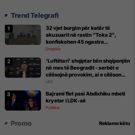
Trend Telegrafi
32 vjet burgim për katër të
akuzuarit në rastin “Toka 2”,
konfiskohen 45 ngastra
kadastrale
Drejtësi
‘Luftëtari’ shqiptar bën shqiponjën
në mes të Beogradit - serbët e
cilësojnë provokim, ai e cilëson
simbol të identitetit
UFC
Bajrami flet pasi Abdixhiku mbeti
kryetar i LDK-së
Politikë
Promo
Reklamo këtu