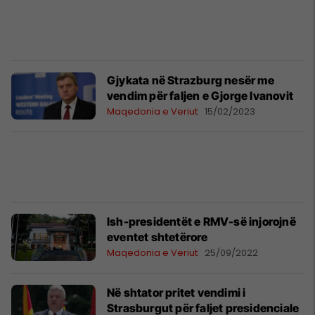
Gjykata në Strazburg nesër me
vendim për faljen e Gjorge Ivanovit
Maqedonia e Veriut
15/02/2023
Ish-presidentët e RMV-së injorojnë
eventet shtetërore
Maqedonia e Veriut
25/09/2022
Në shtator pritet vendimi i
Strasburgut për faljet presidenciale