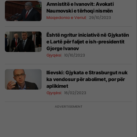
Amnistitë e Ivanovit: Avokati
Naumovski e tërhoqi nismën
Maqedonia e Veriut
29/10/2023
Është ngritur iniciativë në Gjykatën
e Lartë për faljet e ish-presidentit
Gjorge Ivanov
Gjyqësi
10/10/2023
Ilievski: Gjykata e Strasburgut nuk
ka vendosur për abolimet, por për
aplikimet
Gjyqësi
16/02/2023