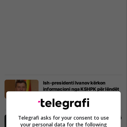
Ish-presidenti Ivanov kërkon
informacioni nga KSHPK për lëndët
e hapura ndaj tij
Maqedonia e Veriut
18/12/2020
Telegrafi asks for your consent to use
Ivanov: Populli e pa fytyrën e vërtetë
your personal data for the following
të Zaevit, para syve po na ndodh