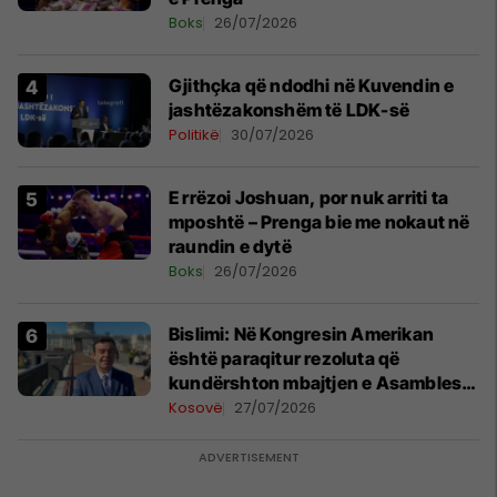
Boks
26/07/2026
Gjithçka që ndodhi në Kuvendin e
jashtëzakonshëm të LDK-së
Politikë
30/07/2026
E rrëzoi Joshuan, por nuk arriti ta
mposhtë – Prenga bie me nokaut në
raundin e dytë
Boks
26/07/2026
Bislimi: Në Kongresin Amerikan
është paraqitur rezoluta që
kundërshton mbajtjen e Asamblesë
Parlamentare të OSBE-së në
Kosovë
27/07/2026
Beograd