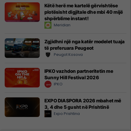
Këtë herë me kartelë gërvishtëse
plotësisht digjitale dhe mbi 40 mijë
shpërblime instant!
Meridian
Zgjidhni një nga katër modelet tuaja
të preferuara Peugeot
Peugot Kosova
IPKO vazhdon partneritetin me
Sunny Hill Festival 2026
IPKO
EXPO DIASPORA 2026 mbahet më
3, 4 dhe 5 gusht në Prishtinë
Expo Prishtina