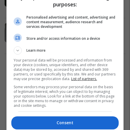
tradhtia
purposes:
Maqedonia e Veriut
26/11/2020
Personalised advertising and content, advertising and
content measurement, audience research and
Gjykata Kushtetuese: Tërheqja e
services development
faljes së Gjorge Ivanovit është
Store and/or access information on a device
kushtetuese
Gjyqësi
18/11/2020
Learn more
Your personal data will be processed and information from
1
your device (cookies, unique identifiers, and other device
data) may be stored by, accessed by and shared with 369
partners, or used specifically by this site. We and our partners
may use precise geolocation data.
List of partners.
Some vendors may process your personal data on the basis
of legitimate interest, which you can object to by managing
your options below. Look for a link at the bottom of this page
or in the site menu to manage or withdraw consent in privacy
and cookie settings.
Consent