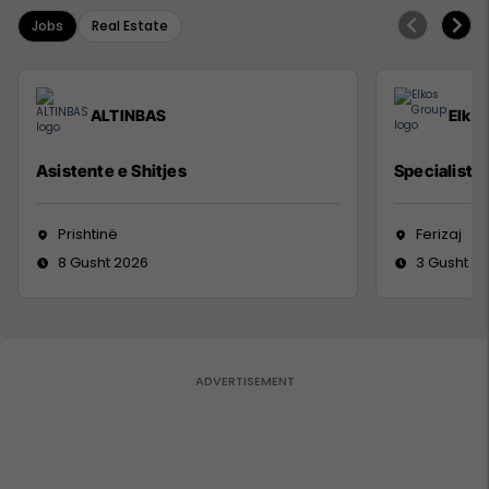
Jobs
Real Estate
ALTINBAS
Elko
Asistente e Shitjes
Specialist M
Prishtinë
Ferizaj
8 Gusht 2026
3 Gusht 2