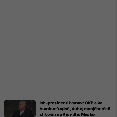
Ish-presidenti Ivanov: OKB e ka
humbur fuqinë, duhej menjëherë të
shkonin në Kiev dhe Moskë