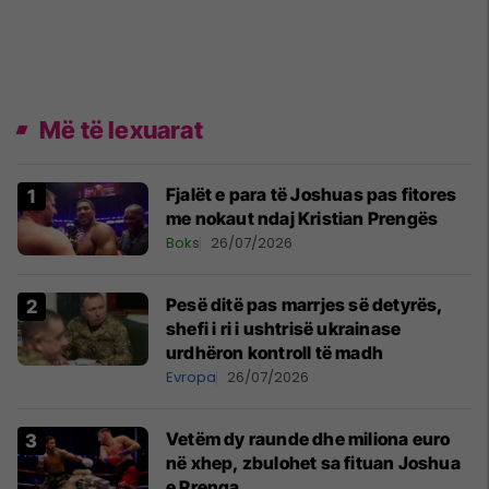
Më të lexuarat
Fjalët e para të Joshuas pas fitores
me nokaut ndaj Kristian Prengës
Boks
26/07/2026
Pesë ditë pas marrjes së detyrës,
shefi i ri i ushtrisë ukrainase
urdhëron kontroll të madh
Evropa
26/07/2026
Vetëm dy raunde dhe miliona euro
në xhep, zbulohet sa fituan Joshua
e Prenga