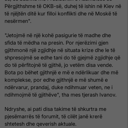
Përgjithshme të OKB-së, duhej të ishin në Kiev në
të njëjtën ditë kur filloi konflikti dhe në Moskë të
nesërmen".
"Jetojmë në një kohë pasigurie të madhe dhe
sfida të mëdha na presin. Por njerëzimi gjen
gjithmonë një zgjidhje në situata krize dhe le të
shpresojmë se edhe tani do të gjejmë zgjidhje që
do të përfitojnë të gjithë, jo vetëm disa vende.
Bota po bëhet gjithnjë e më e ndërlikuar dhe më
komplekse, por edhe gjithnjë e më shumë e
ndërvarur, prandaj, duke ndihmuar veten, ne i
ndihmojmë të gjithëve", tha mes tjerash Ivanov.
Ndryshe, ai pati disa takime të shkurtra me
pjesëmarrës të forumit, të cilët janë krerë
shtetesh dhe qeverish aktuale.