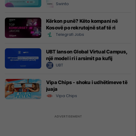
Swinto
Kërkon punë? Këto kompani në
Kosovë po rekrutojnë staf të ri
Telegrafi Jobs
UBT lanson Global Virtual Campus,
një model i ri i arsimit pa kufij
UBT
Vipa Chips - shoku i udhëtimeve të
juaja
Vipa Chips