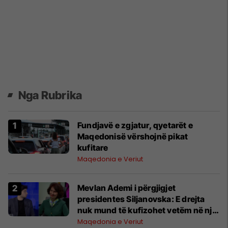
Nga Rubrika
Fundjavë e zgjatur, qyetarët e
Maqedonisë vërshojnë pikat
kufitare
Maqedonia e Veriut
Mevlan Ademi i përgjigjet
presidentes Siljanovska: E drejta
nuk mund të kufizohet vetëm në një
gjuhë, praktika ndërkombëtare e
Maqedonia e Veriut