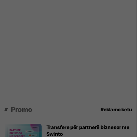
Promo
Reklamo këtu
Transfere për partnerë biznesor me
Swinto