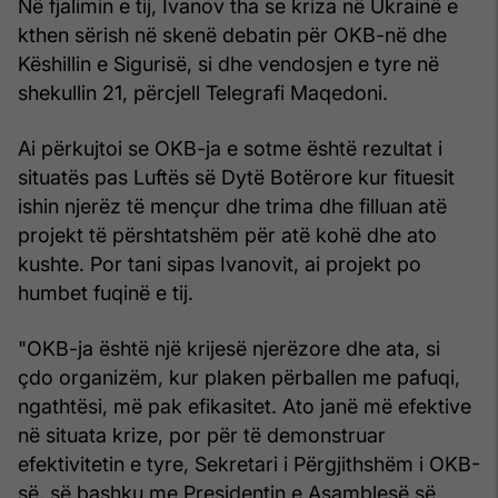
Në fjalimin e tij, Ivanov tha se kriza në Ukrainë e
kthen sërish në skenë debatin për OKB-në dhe
Këshillin e Sigurisë, si dhe vendosjen e tyre në
shekullin 21, përcjell Telegrafi Maqedoni.
Ai përkujtoi se OKB-ja e sotme është rezultat i
situatës pas Luftës së Dytë Botërore kur fituesit
ishin njerëz të mençur dhe trima dhe filluan atë
projekt të përshtatshëm për atë kohë dhe ato
kushte. Por tani sipas Ivanovit, ai projekt po
humbet fuqinë e tij.
"OKB-ja është një krijesë njerëzore dhe ata, si
çdo organizëm, kur plaken përballen me pafuqi,
ngathtësi, më pak efikasitet. Ato janë më efektive
në situata krize, por për të demonstruar
efektivitetin e tyre, Sekretari i Përgjithshëm i OKB-
së, së bashku me Presidentin e Asamblesë së