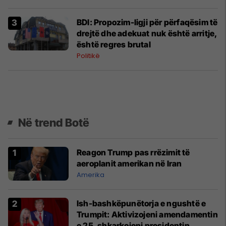
dëshmon këtë
BDI: Propozim-ligji për përfaqësim të
drejtë dhe adekuat nuk është arritje,
është regres brutal
Politikë
Në trend Botë
Reagon Trump pas rrëzimit të
aeroplanit amerikan në Iran
Amerika
Ish-bashkëpunëtorja e ngushtë e
Trumpit: Aktivizojeni amendamentin
e 25, shkarkojeni presidentin