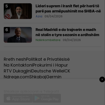
Lideri suprem i Iranit flet për herë të
parë pas armëpushimit me SHBA-në
Azia
09/04/2026
Real Madridi e do trajnerin e madh
në stolin e tyre sezonin e ardhshëm
Ndërkombëtare
09/04/2026
Rreth nesh
Politikat e Privatësisë
Na Kontaktoni
Prokurimi i Hapur
RTV Dukagjini
Deutsche Welle
ICK
Ndreqe.com
Shkabaj
Germin
×
Shkarkoje aplikacionin e Telegrafit