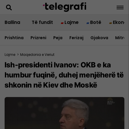
Ballina
Të fundit
Lajme
Botë
Ekono
Prishtina
Prizreni
Peja
Ferizaj
Gjakova
Mitrov
Lajme
>
Maqedonia e Veriut
Ish-presidenti Ivanov: OKB e ka
humbur fuqinë, duhej menjëherë të
shkonin në Kiev dhe Moskë