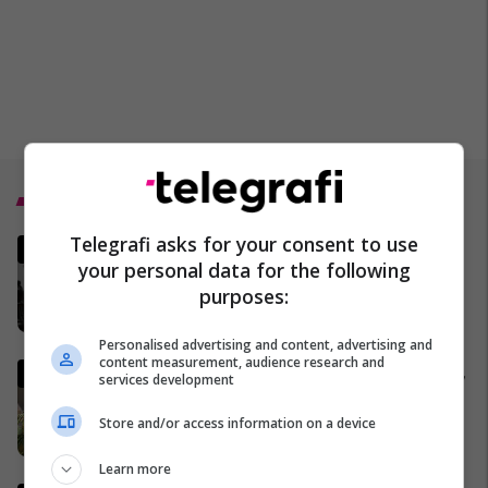
Top 5
Telegrafi asks for your consent to use
MINUTË PAS MINUTE - A po
your personal data for the following
funksionon armëpushimi
purposes:
SHBA-Iran?
02/04/2026
Personalised advertising and content, advertising and
content measurement, audience research and
Gjermania shtrëngon rregullat,
services development
burrat duhet të marrin leje nga
ushtria për të dalë jashtë
Store and/or access information on a device
shtetit
04/04/2026
Learn more