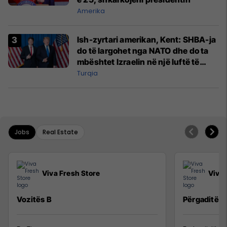
Amerika
Ish-zyrtari amerikan, Kent: SHBA-ja
do të largohet nga NATO dhe do ta
mbështet Izraelin në një luftë të
mundshme me Turqinë në Siri
Turqia
Jobs
Real Estate
Viva Fresh Store
Viva 
Vozitës B
Përgaditës 