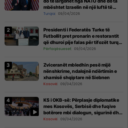
do të largohet nga NATO dhe do ta
mbështet Izraelin në një luftë të
mundshme me Turqinë në Siri
Turqia
09/04/2026
Presidenti i Federatës Turke të
Futbollit pret pronarin e restorantit
që dhuroi pije falas për tifozët turq
në Prishtinë
Përfaqësueset
09/04/2026
Zviceranët mbledhin pesë mijë
nënshkrime, ndalojnë ndërtimin e
xhamisë shqiptare në Siebnen
Kosovë
09/04/2026
KS i OKB-së: Përplasje diplomatike
mes Kosovës, Serbisë dhe fuqive
botërore mbi dialogun, sigurinë dhe
UNMIK-un
Kosovë
09/04/2026