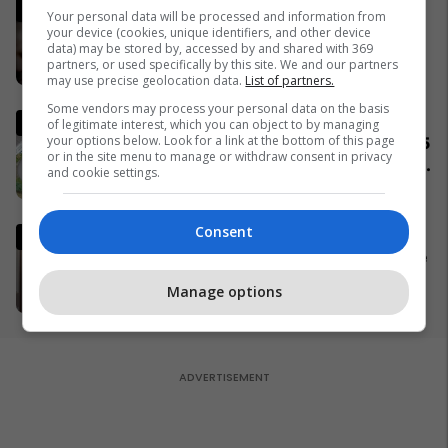
Lideri i Iranit thyen heshtjen,
Your personal data will be processed and information from
lëshon një deklaratë të rrallë
your device (cookies, unique identifiers, and other device
data) may be stored by, accessed by and shared with 369
publike
partners, or used specifically by this site. We and our partners
06/04/2026
may use precise geolocation data.
List of partners.
Some vendors may process your personal data on the basis
Komuniteti shqiptar do të
of legitimate interest, which you can object to by managing
your options below. Look for a link at the bottom of this page
ndërtojë xhami moderne prej 15
or in the site menu to manage or withdraw consent in privacy
milionë frangash në St. Gallen
and cookie settings.
të Zvicrës
05/04/2026
Consent
Trump: Falënderimi i takon
Allahut, e marta do të jetë "ditë
ferri" për Iranin
Manage options
05/04/2026