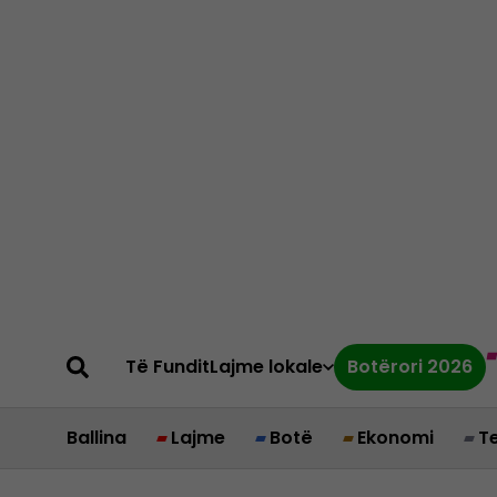
Të Fundit
Lajme lokale
Botërori 2026
Ballina
Lajme
Botë
Ekonomi
T