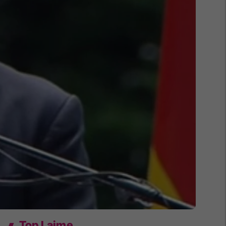
Top Lajme