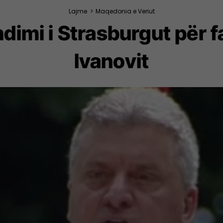
Lajme
>
Maqedonia e Veriut
dimi i Strasburgut për f
Ivanovit