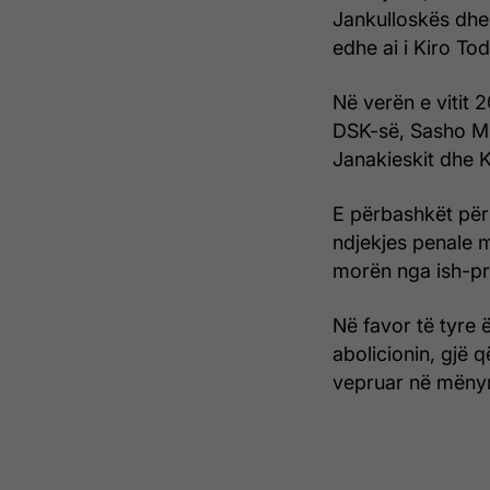
Jankulloskës dhe 
edhe ai i Kiro To
Në verën e vitit 2
DSK-së, Sasho Mij
Janakieskit dhe K
E përbashkët për 
ndjekjes penale m
morën nga ish-pr
Në favor të tyre 
abolicionin, gjë 
vepruar në mënyr