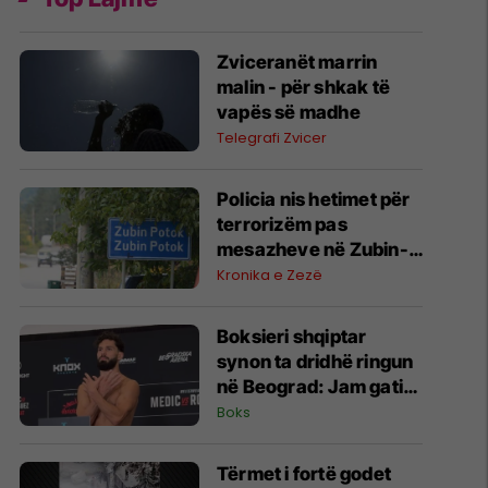
Zviceranët marrin
malin - për shkak të
vapës së madhe
Telegrafi Zvicer
Policia nis hetimet për
terrorizëm pas
mesazheve në Zubin-
Potok
Kronika e Zezë
Boksieri shqiptar
synon ta dridhë ringun
në Beograd: Jam gati,
Zoti e bekoftë
Boks
Shqipërinë
Tërmet i fortë godet