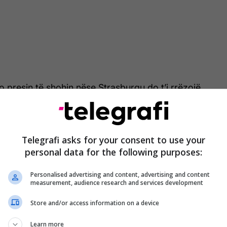
 presin të shohin nëse Strasburgu do t’i rrëzojë
 “shpëtojë” nga një vendim.
ta tha për “Focus” se rasti është ende duke u punuar
Telegrafi asks for your consent to use your
gjyqtarët që ushtrojnë detyrën janë ende me
personal data for the following purposes:
Personalised advertising and content, advertising and content
së po shkon në drejtim të dëshmimit se abolimi i
measurement, audience research and services development
avlefshëm që në fillim.
Store and/or access information on a device
 referua një neni të Ligjit për Faljen që nuk
Learn more