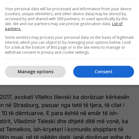
tesh.
Your personal data will be processed and information from your device
(cookies, unique identifiers, and other device data) may be stored by,
t janë dhënë në kundërshtim me legjislacionin
accessed by and shared with 369 partners, or used specifically by this
site. We and our partners may use precise geolocation data.
List of
enë zgjedhje e pasigurisë juridike dhe shkak i
partners.
r pakënaqësi të madhe te qytetarët. Nga ana tjetër,
Some vendors may process your personal data on the basis of legitimate
e një lloj rivendosjeje e ekuilibrit të prishur juridik.
interest, which you can object to by managing your options below. Look
for a link at the bottom of this page or in the site menu to manage or
detyruar të mbrojë dhe përfaqësojë këtë qëndrim
withdraw consent in privacy and cookie settings.
 Strasburgut dhe përmes argumenteve të saj t’i japë
në për t’i vlerësuar ato, duke dërguar një mesazh
Manage options
Consent
e kjo qeveri nuk është e gatshme të shpallë kulmin e
eklaroi ish-ministri i Drejtësisë Bojan Mariçiq.
t 2017, avokati Vllatko Ilievski ka dorëzuar kërkesën
 në Strasburg, pasuar nga tetë të tjera, të cilat i
j 10 të dëmtuarve. E para është në emër të ish-
tirit, Vlladimir Taleski dhe dhjetë ditë më vonë, ka
d Temelkos, ish-kryetari i komunës shqiptare të
ëjtin muaj, në të njëjtën datë, janë dorëzuar edhe dy