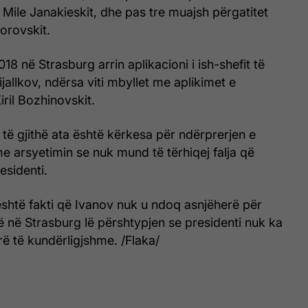
Mile Janakieskit, dhe pas tre muajsh përgatitet
dorovskit.
018 në Strasburg arrin aplikacioni i ish-shefit të
allkov, ndërsa viti mbyllet me aplikimet e
iril Bozhinovskit.
të gjithë ata është kërkesa për ndërprerjen e
e arsyetimin se nuk mund të tërhiqej falja që
esidenti.
është fakti që Ivanov nuk u ndoq asnjëherë për
që në Strasburg lë përshtypjen se presidenti nuk ka
ë të kundërligjshme. /Flaka/