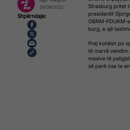
Nga
Telegrafi
Strasburg pritet t
29/08/2022
presidentit Gjorg
OBRM-PDUKM-së t
burg, e që tashm
Prej kohësh po sp
të marrë vendim p
masive të paligjs
së parë ose ta an