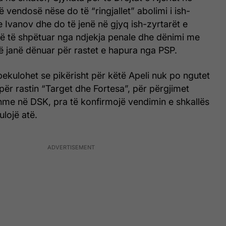
ë vendosë nëse do të “ringjallet” abolimi i ish-
e Ivanov dhe do të jenë në gjyq ish-zyrtarët e
ë shpëtuar nga ndjekja penale dhe dënimi me
ë janë dënuar për rastet e hapura nga PSP.
ekulohet se pikërisht për këtë Apeli nuk po ngutet
ër rastin “Target dhe Fortesa”, për përgjimet
hme në DSK, pra të konfirmojë vendimin e shkallës
ulojë atë.