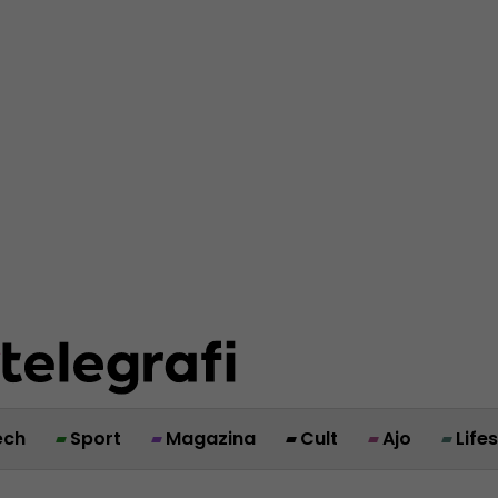
ech
Sport
Magazina
Cult
Ajo
Life