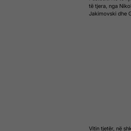
të tjera, nga Nik
Jakimovski dhe G
Vitin tjetër, në s