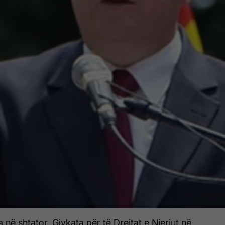
 në shtator, Gjykata për të Drejtat e Njeriut në