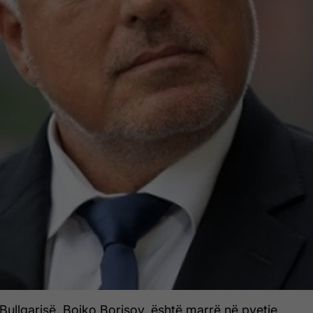
i Bullgarisë, Bojko Borisov, është marrë në pyetje