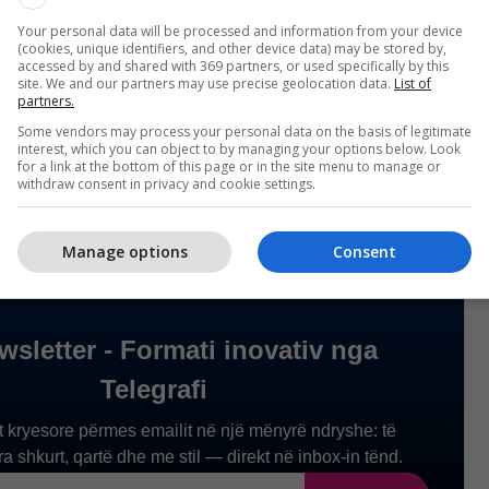
r një pushtet pothuajse të pandërprerë që nga viti
lës ai ka qenë kryeministër tre herë.
Your personal data will be processed and information from your device
(cookies, unique identifiers, and other device data) may be stored by,
accessed by and shared with 369 partners, or used specifically by this
site. We and our partners may use precise geolocation data.
List of
e ka akuzuar atë për korrupsion gjatë kohës së tij
partners.
umë bullgarë duan të shohin Borisov të mbajtur
Some vendors may process your personal data on the basis of legitimate
jegjshëm. /
Telegrafi
/
interest, which you can object to by managing your options below. Look
for a link at the bottom of this page or in the site menu to manage or
withdraw consent in privacy and cookie settings.
Manage options
Consent