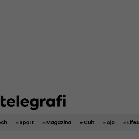
ech
Sport
Magazina
Cult
Ajo
Life