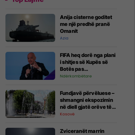
Anija cisterne goditet
me një predhë pranë
Omanit
Azia
FIFA heq dorë nga plani
i shitjes së Kupës së
Botës pas
kërcënimeve të mëdha
Ndërkombëtare
me bojkot nga UEFA
dhe konfederatat tjera
Fundjavë përvëluese –
shmangni ekspozimin
në diell gjatë orëve të
ditës
Kosovë
Zviceranët marrin