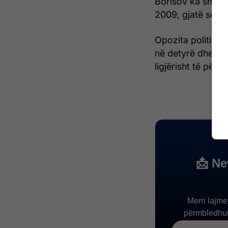
Borisov ka shijua
2009, gjatë së ci
Opozita politike 
në detyrë dhe sh
ligjërisht të përg