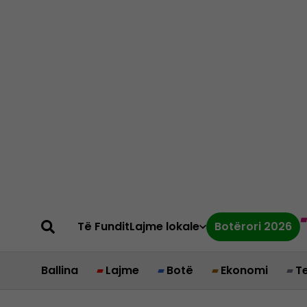
Të Fundit
Lajme lokale
Botërori 2026
Ballina
Lajme
Botë
Ekonomi
T