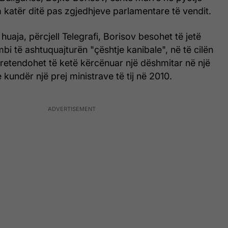
 katër ditë pas zgjedhjeve parlamentare të vendit.
huaja, përcjell Telegrafi, Borisov besohet të jetë
bi të ashtuquajturën "çështje kanibale", në të cilën
pretendohet të ketë kërcënuar një dëshmitar në një
 kundër një prej ministrave të tij në 2010.