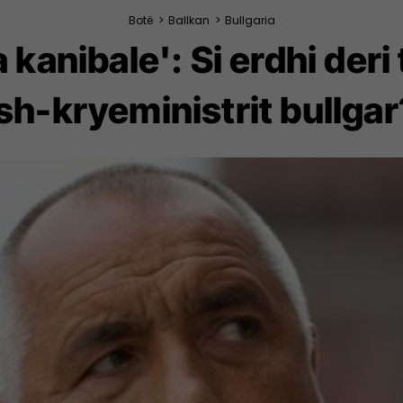
Botë
>
Ballkan
>
Bullgaria
kanibale': Si erdhi deri
ish-kryeministrit bullgar