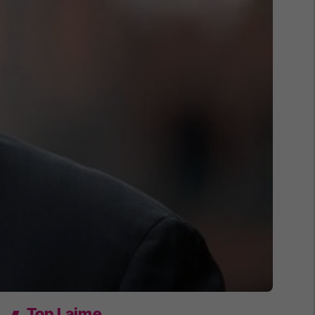
Top Lajme