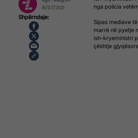
Nga
Telegrafi
nga policia vetëm
15/07/2021
Sipas mediave të 
marrë në pyetje m
ish-kryeministri 
çështje gjyqësore