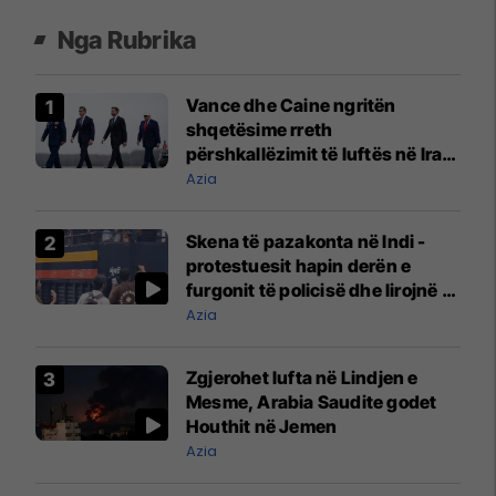
Nga Rubrika
Vance dhe Caine ngritën
shqetësime rreth
përshkallëzimit të luftës në Iran,
ndërsa SHBA-të ndalojnë
Azia
sulmet ndaj Iranit
Skena të pazakonta në Indi -
protestuesit hapin derën e
furgonit të policisë dhe lirojnë të
arrestuarit
Azia
Zgjerohet lufta në Lindjen e
Mesme, Arabia Saudite godet
Houthit në Jemen
Azia