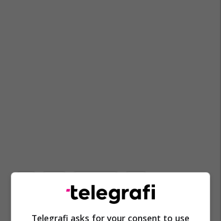
Irani
Izraeli
Ali Khamenei
Shba
Telegrafi asks for your consent to use