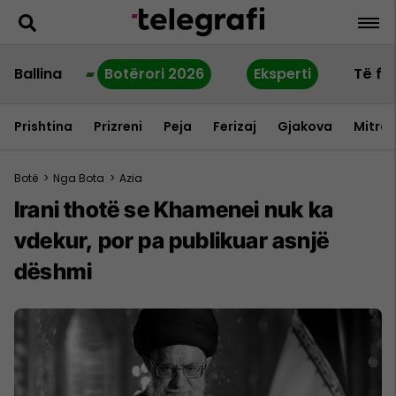
Ballina
Botërori 2026
Eksperti
Të fu
Prishtina
Prizreni
Peja
Ferizaj
Gjakova
Mitrov
Botë
>
Nga Bota
>
Azia
Irani thotë se Khamenei nuk ka
vdekur, por pa publikuar asnjë
dëshmi