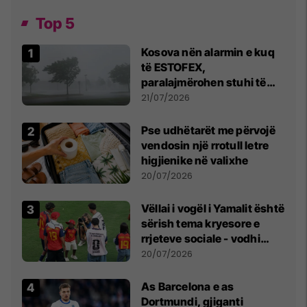
Top 5
Kosova nën alarmin e kuq
të ESTOFEX,
paralajmërohen stuhi të
fuqishme me breshër dhe
21/07/2026
erëra të forta
Pse udhëtarët me përvojë
vendosin një rrotull letre
higjienike në valixhe
20/07/2026
Vëllai i vogël i Yamalit është
sërish tema kryesore e
rrjeteve sociale - vodhi
vëmendjen pas finales së
20/07/2026
Kupës së Botës
As Barcelona e as
Dortmundi, gjiganti