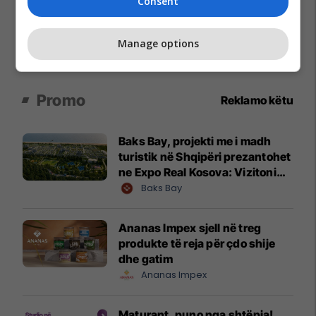
Consent
Manage options
Promo
Reklamo këtu
Baks Bay, projekti me i madh
turistik në Shqipëri prezantohet
ne Expo Real Kosova: Vizitoni
shtandin dhe zbuloni
Baks Bay
mundësitë e investimit
Ananas Impex sjell në treg
produkte të reja për çdo shije
dhe gatim
Ananas Impex
Maturant, puno nga shtëpia!