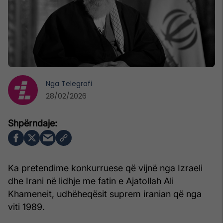
Nga
Telegrafi
28/02/2026
Ka pretendime konkurruese që vijnë nga Izraeli
dhe Irani në lidhje me fatin e Ajatollah Ali
Khameneit, udhëheqësit suprem iranian që nga
viti 1989.