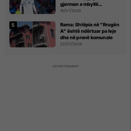
gjerman e mbyllë
marrëveshjen për Fisnik
19/07/2026
Asllanin
Rama: Shtëpia në "Rrugën
A" është ndërtuar pa leje
dhe në pronë komunale
22/07/2026