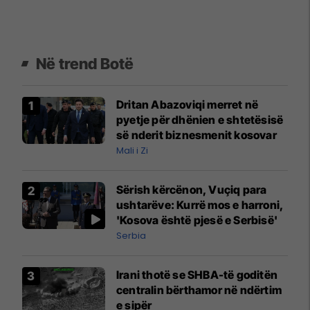
Në trend Botë
Dritan Abazoviqi merret në
pyetje për dhënien e shtetësisë
së nderit biznesmenit kosovar
Mali i Zi
Sërish kërcënon, Vuçiq para
ushtarëve: Kurrë mos e harroni,
'Kosova është pjesë e Serbisë'
Serbia
Irani thotë se SHBA-të goditën
centralin bërthamor në ndërtim
e sipër