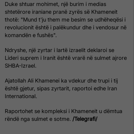
Duke shtuar mohimet, një burim i medias
shtetërore iraniane pranë zyrës së Khameneit
thotë: "Mund t'ju them me besim se udhëheqësi i
revolucionit është i palëkundur dhe i vendosur në
komandën e fushës".
Ndryshe, një zyrtar i lartë izraelit deklaroi se
Lideri suprem i Iranit është vrarë në sulmet ajrore
SHBA-Izrael.
Ajatollah Ali Khamenei ka vdekur dhe trupi i tij
është gjetur, sipas zyrtarit, raportoi edhe Iran
International.
Raportohet se kompleksi i Khameneit u dëmtua
rëndë nga sulmet e sotme.
/Telegrafi/