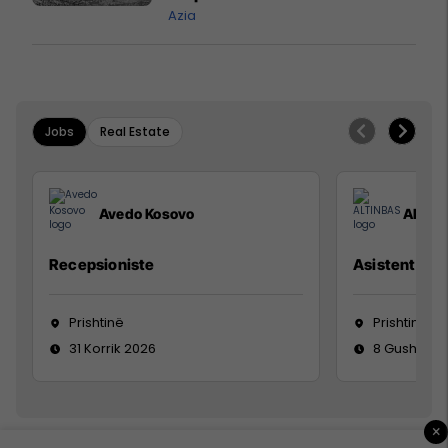
Azia
Jobs
Real Estate
Avedo Kosovo
ALTIN
Recepsioniste
Asistente e S
Prishtinë
Prishtinë
31 Korrik 2026
8 Gusht 20
×