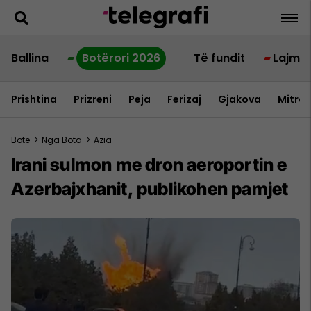
Ballina
Botërori 2026
Të fundit
Lajme
Prishtina
Prizreni
Peja
Ferizaj
Gjakova
Mitrov
Botë
>
Nga Bota
>
Azia
Irani sulmon me dron aeroportin e
Azerbajxhanit, publikohen pamjet