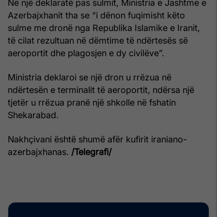
Në një deklaratë pas sulmit, Ministria e Jashtme e
Azerbajxhanit tha se “i dënon fuqimisht këto
sulme me dronë nga Republika Islamike e Iranit,
të cilat rezultuan në dëmtime të ndërtesës së
aeroportit dhe plagosjen e dy civilëve”.
Ministria deklaroi se një dron u rrëzua në
ndërtesën e terminalit të aeroportit, ndërsa një
tjetër u rrëzua pranë një shkolle në fshatin
Shekarabad.
Nakhçivani është shumë afër kufirit iraniano-
azerbajxhanas.
/Telegrafi/