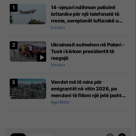
14-vjeçari ndihmon policinë
britanike për një telefonatë të
rreme, aeroplanët luftarakë u
ngritën në ajër për të
Evropa
interceptuar fluturaken e Qatar
Airways që po shkonte drejt
Ukrainasit sulmohen në Poloni -
Mançesterit
Tusk i kërkon presidentit të
reagojë
Evropa
Vendet më të mira për
emigrantët në vitin 2026, po
mendoni të filloni një jetë jashtë
vendit?
Nga Bota