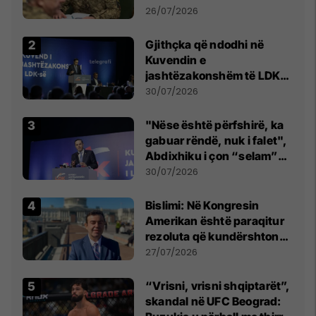
kontroll të madh
26/07/2026
Gjithçka që ndodhi në
Kuvendin e
jashtëzakonshëm të LDK-
së
30/07/2026
"Nëse është përfshirë, ka
gabuar rëndë, nuk i falet",
Abdixhiku i çon “selam”
Përparim Ramës
30/07/2026
Bislimi: Në Kongresin
Amerikan është paraqitur
rezoluta që kundërshton
mbajtjen e Asamblesë
27/07/2026
Parlamentare të OSBE-së
në Beograd
“Vrisni, vrisni shqiptarët”,
skandal në UFC Beograd: