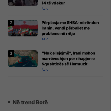
14 të vdekur
Azia
Përplasja me SHBA-në rëndon
Iranin, vendi përballet me
probleme në rritje
Azia
“Nuk e lejojmë”, Irani mohon
marrëveshjen për rihapjen e
Ngushticës së Hormuzit
Azia
Në trend Botë