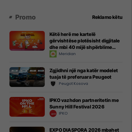
Promo
Reklamo këtu
Këtë herë me kartelë
gërvishtëse plotësisht digjitale
dhe mbi 40 mijë shpërblime
instant!
Meridian
Zgjidhni një nga katër modelet
tuaja të preferuara Peugeot
Peugot Kosova
IPKO vazhdon partneritetin me
Sunny Hill Festival 2026
IPKO
EXPO DIASPORA 2026 mbahet