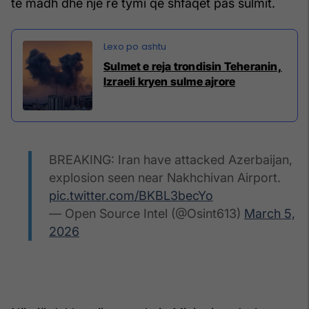
të madh dhe një re tymi që shfaqet pas sulmit.
Sulmet e reja trondisin Teheranin,
Izraeli kryen sulme ajrore
BREAKING: Iran have attacked Azerbaijan,
explosion seen near Nakhchivan Airport.
pic.twitter.com/BKBL3becYo
— Open Source Intel (@Osint613)
March 5,
2026