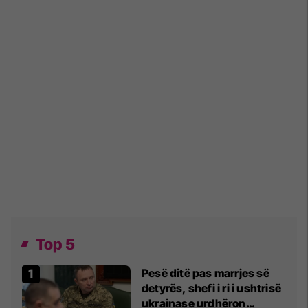
Top 5
Pesë ditë pas marrjes së
detyrës, shefi i ri i ushtrisë
ukrainase urdhëron