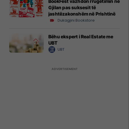
BookFest vazhdon rrugëtimin në
Gjilan pas suksesit të
jashtëzakonshëm në Prishtinë
Dukagjini Bookstore
Bëhu ekspert i Real Estate me
UBT
UBT