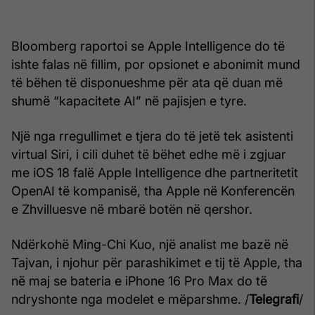
Bloomberg raportoi se Apple Intelligence do të
ishte falas në fillim, por opsionet e abonimit mund
të bëhen të disponueshme për ata që duan më
shumë “kapacitete AI” në pajisjen e tyre.
Një nga rregullimet e tjera do të jetë tek asistenti
virtual Siri, i cili duhet të bëhet edhe më i zgjuar
me iOS 18 falë Apple Intelligence dhe partneritetit
OpenAI të kompanisë, tha Apple në Konferencën
e Zhvilluesve në mbarë botën në qershor.
Ndërkohë Ming-Chi Kuo, një analist me bazë në
Tajvan, i njohur për parashikimet e tij të Apple, tha
në maj se bateria e iPhone 16 Pro Max do të
ndryshonte nga modelet e mëparshme. /
Telegrafi
/