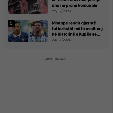
dhe në pronë komunale
22/07/2026
Mbappe rendit gjashtë
futbollistët më të mëdhenj
në historinë e Kupës së
Botës, Messi mbetet i dyti
23/07/2026