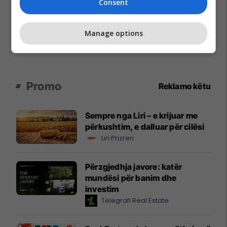
Consent
Manage options
Promo
Reklamo këtu
Sempre nga Liri – e krijuar me
përkushtim, e dalluar për cilësi
Liri Prizren
Përzgjedhja javore: katër
mundësi për banim dhe
investim
Telegrafi Real Estate