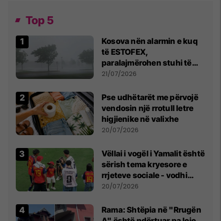
Top 5
Kosova nën alarmin e kuq
të ESTOFEX,
paralajmërohen stuhi të
fuqishme me breshër dhe
21/07/2026
erëra të forta
Pse udhëtarët me përvojë
vendosin një rrotull letre
higjienike në valixhe
20/07/2026
Vëllai i vogël i Yamalit është
sërish tema kryesore e
rrjeteve sociale - vodhi
vëmendjen pas finales së
20/07/2026
Kupës së Botës
Rama: Shtëpia në "Rrugën
A" është ndërtuar pa leje