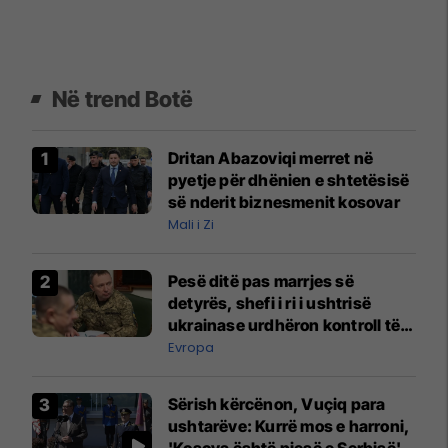
Në trend Botë
Dritan Abazoviqi merret në
pyetje për dhënien e shtetësisë
së nderit biznesmenit kosovar
Mali i Zi
Pesë ditë pas marrjes së
detyrës, shefi i ri i ushtrisë
ukrainase urdhëron kontroll të
madh
Evropa
Sërish kërcënon, Vuçiq para
ushtarëve: Kurrë mos e harroni,
'Kosova është pjesë e Serbisë'