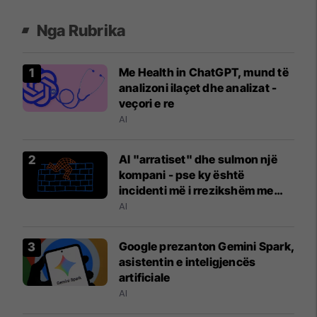
Nga Rubrika
Me Health in ChatGPT, mund të
analizoni ilaçet dhe analizat -
veçori e re
AI
AI "arratiset" dhe sulmon një
kompani - pse ky është
incidenti më i rrezikshëm me
inteligjencën artificiale?
AI
Google prezanton Gemini Spark,
asistentin e inteligjencës
artificiale
AI