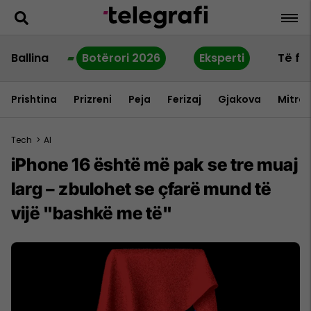
Ballina
Botërori 2026
Eksperti
Të fu
Prishtina
Prizreni
Peja
Ferizaj
Gjakova
Mitrov
Tech
>
AI
iPhone 16 është më pak se tre muaj
larg – zbulohet se çfarë mund të
vijë "bashkë me të"