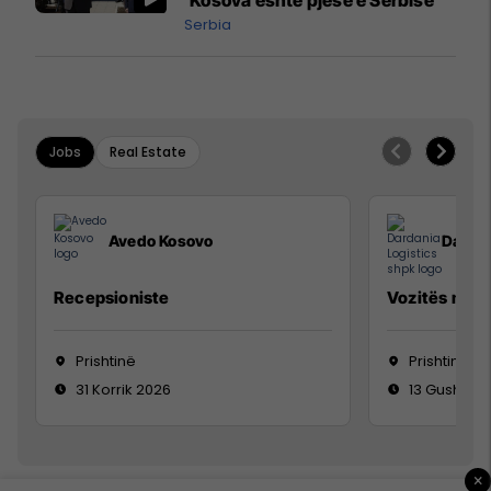
Serbia
Jobs
Real Estate
Avedo Kosovo
Dardan
Recepsioniste
Vozitës me K
Prishtinë
Prishtinë
31 Korrik 2026
13 Gusht 20
×