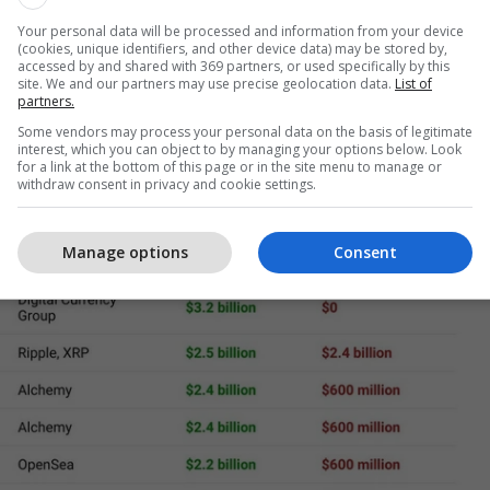
Your personal data will be processed and information from your device
(cookies, unique identifiers, and other device data) may be stored by,
accessed by and shared with 369 partners, or used specifically by this
site. We and our partners may use precise geolocation data.
List of
partners.
Some vendors may process your personal data on the basis of legitimate
interest, which you can object to by managing your options below. Look
for a link at the bottom of this page or in the site menu to manage or
withdraw consent in privacy and cookie settings.
Manage options
Consent