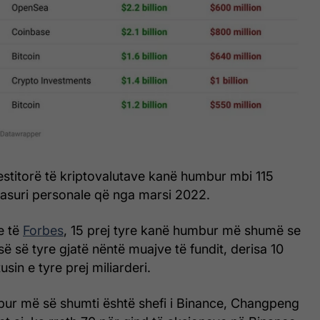
nvestitorë të kriptovalutave kanë humbur mbi 115
pasuri personale që nga marsi 2022.
e të
Forbes
, 15 prej tyre kanë humbur më shumë se
ë së tyre gjatë nëntë muajve të fundit, derisa 10
sin e tyre prej miliarderi.
bur më së shumti është shefi i Binance, Changpeng