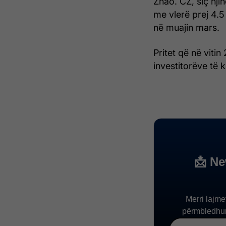
Zhao. CZ, siç nji
me vlerë prej 4.5
në muajin mars.
Pritet që në viti
investitorëve të 