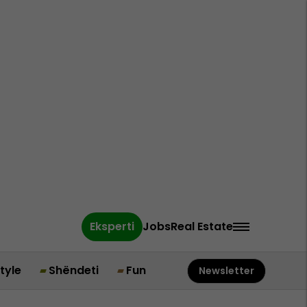
Eksperti
Jobs
Real Estate
style
Shëndeti
Fun
Newsletter