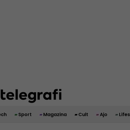
ech
Sport
Magazina
Cult
Ajo
Life