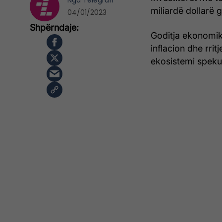
Nga
Telegrafi
miliardë dollarë g
04/01/2023
Goditja ekonomik
inflacion dhe rrit
ekosistemi spekul