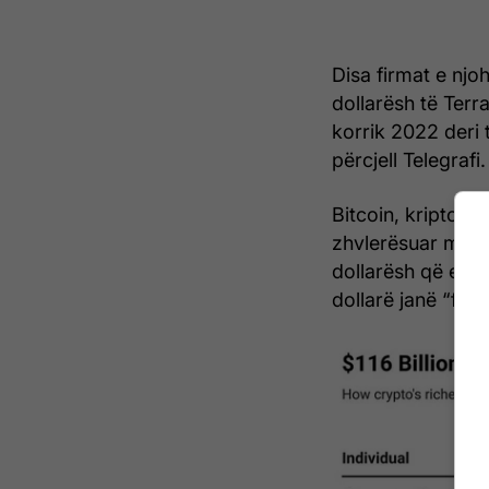
Disa firmat e njo
dollarësh të Terr
korrik 2022 deri t
përcjell Telegrafi.
Bitcoin, kriptova
zhvlerësuar me 65
dollarësh që e ki
dollarë janë “fshi