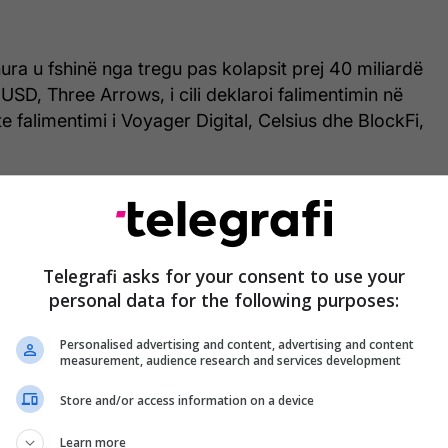
hura u fshinë nga tregu pas kolapsit prej 40 miliardë
aUSD, Three Arrows, i cili deklaroi falimentimin në
e falimentimi i Voyager Digital, Celsius dhe BlockFi,
luta më e madhe për nga kapitali i tregut, është
 për qind nga vlera e saj më e lartë prej 69 mijë
shte në nëntor të 2021-së. Ndërkohë, rreth 2 trilionë
Telegrafi asks for your consent to use your
rë” nga tregu i kriptovalutave.
personal data for the following purposes:
Personalised advertising and content, advertising and content
measurement, audience research and services development
Store and/or access information on a device
Learn more