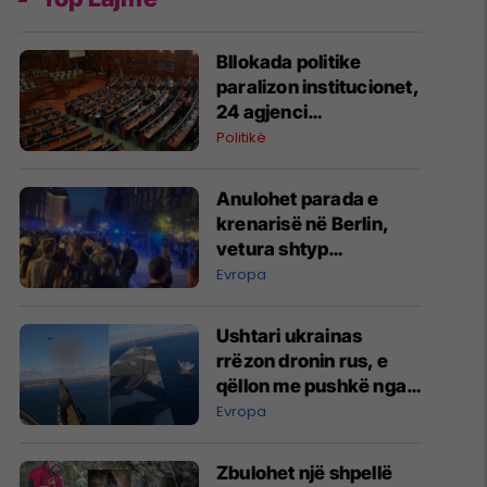
Bllokada politike
paralizon institucionet,
24 agjenci
funksionojnë me
Politikë
mandate të skaduara
ose jo të plota
Anulohet parada e
krenarisë në Berlin,
vetura shtyp
pjesëmarrësit –
Evropa
raportohet për të
lënduar
Ushtari ukrainas
rrëzon dronin rus, e
qëllon me pushkë nga
kabina e aeroplanit
Evropa
Zbulohet një shpellë