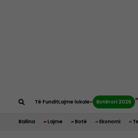
Të Fundit
Lajme lokale
Botërori 2026
Ballina
Lajme
Botë
Ekonomi
T