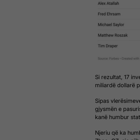
Si rezultat, 17 i
miliardë dollarë 
Sipas vlerësimev
gjysmën e pasuris
kanë humbur statu
Njeriu që ka hum