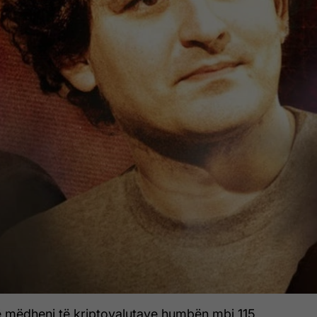
të mëdhenj të kriptovalutave humbën mbi 115