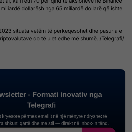
het ai, ka rreth 70 për qind të aksioneve në Binance
 miliardë dollarësh nga 65 miliardë dollarë që ishte
n 2023 situata vetëm të përkeqësohet dhe pasuria e
kriptovalutave do të ulet edhe më shumë. /Telegrafi/