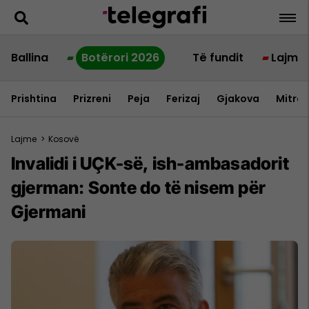
Ballina
Botërori 2026
Të fundit
Lajme
Prishtina
Prizreni
Peja
Ferizaj
Gjakova
Mitrov
Lajme
>
Kosovë
Invalidi i UÇK-së, ish-ambasadorit
gjerman: Sonte do të nisem për
Gjermani