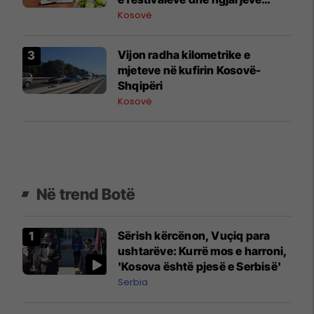
publike
Kosovë
​Vijon radha kilometrike e
mjeteve në kufirin Kosovë-
Shqipëri
Kosovë
Në trend Botë
Sërish kërcënon, Vuçiq para
ushtarëve: Kurrë mos e harroni,
'Kosova është pjesë e Serbisë'
Serbia