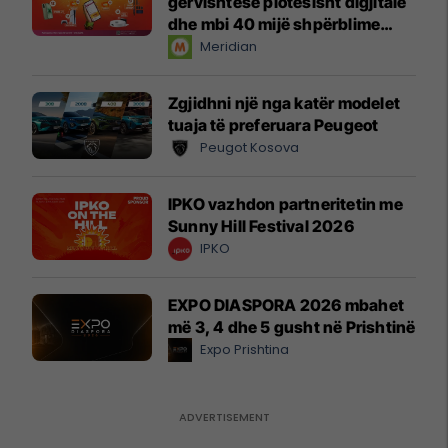
gërvishtëse plotësisht digjitale
dhe mbi 40 mijë shpërblime
instant!
Meridian
Zgjidhni një nga katër modelet
tuaja të preferuara Peugeot
Peugot Kosova
IPKO vazhdon partneritetin me
Sunny Hill Festival 2026
IPKO
EXPO DIASPORA 2026 mbahet
më 3, 4 dhe 5 gusht në Prishtinë
Expo Prishtina