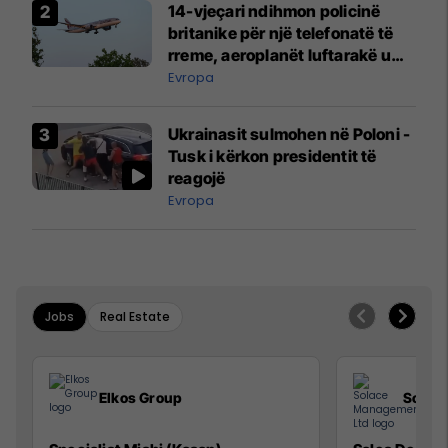
14-vjeçari ndihmon policinë
britanike për një telefonatë të
rreme, aeroplanët luftarakë u
ngritën në ajër për të
Evropa
interceptuar fluturaken e Qatar
Airways që po shkonte drejt
Ukrainasit sulmohen në Poloni -
Mançesterit
Tusk i kërkon presidentit të
reagojë
Evropa
Jobs
Real Estate
Elkos Group
Solac