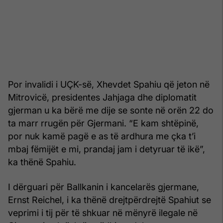
Por invalidi i UÇK-së, Xhevdet Spahiu që jeton në
Mitrovicë, presidentes Jahjaga dhe diplomatit
gjerman u ka bërë me dije se sonte në orën 22 do
ta marr rrugën për Gjermani. “E kam shtëpinë,
por nuk kamë pagë e as të ardhura me çka t’i
mbaj fëmijët e mi, prandaj jam i detyruar të ikë”,
ka thënë Spahiu.
I dërguari për Ballkanin i kancelarës gjermane,
Ernst Reichel, i ka thënë drejtpërdrejtë Spahiut se
veprimi i tij për të shkuar në mënyrë ilegale në