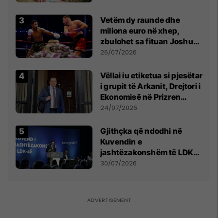
Vetëm dy raunde dhe
miliona euro në xhep,
zbulohet sa fituan Joshua
e Prenga
26/07/2026
Vëllai iu etiketua si pjesëtar
i grupit të Arkanit, Drejtori i
Ekonomisë në Prizren
mohon pretendimet
24/07/2026
Gjithçka që ndodhi në
Kuvendin e
jashtëzakonshëm të LDK-
së
30/07/2026