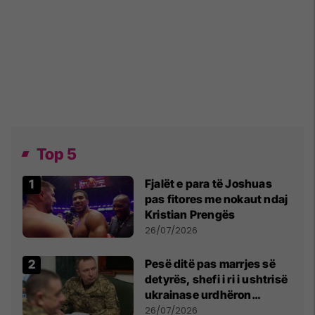
Top 5
Fjalët e para të Joshuas
pas fitores me nokaut ndaj
Kristian Prengës
26/07/2026
Pesë ditë pas marrjes së
detyrës, shefi i ri i ushtrisë
ukrainase urdhëron
kontroll të madh
26/07/2026