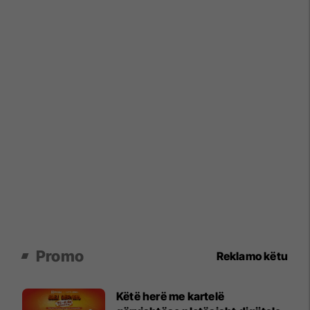
Promo
Reklamo këtu
Këtë herë me kartelë