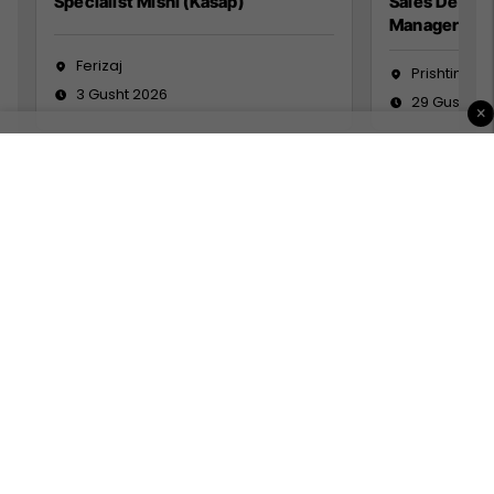
Specialist Mishi (Kasap)
Sales Devel
Manager
Ferizaj
Prishtinë
3 Gusht 2026
29 Gusht 2
×