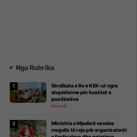
Nga Rubrika
Sindikata e Re e KEK-ut ngre
shqetësime për kushtet e
punëtorëve
Kosovë
Ministria e Mjedisit vendos
rregulla të reja për organizatorët
e festivaleve dhe ngjarjeve