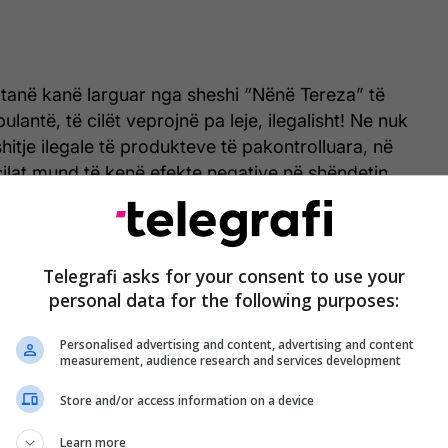
 tanë kanë larguar nga sheshi “Nënë Tereza” të
bulantë, të cilët veprojnë pa leje, ilegalisht! Ne nuk
hitje ilegale të produkteve të pakontrolluara, në
cilat mund të kenë efekte negative në shëndetin
ë Rama.
Telegrafi asks for your consent to use your
personal data for the following purposes:
Personalised advertising and content, advertising and content
measurement, audience research and services development
Store and/or access information on a device
Learn more