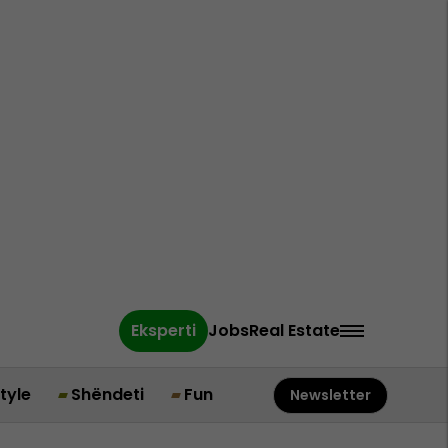
Eksperti
Jobs
Real Estate
style
Shëndeti
Fun
Newsletter