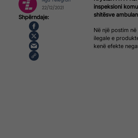
Nga
Telegrafi
inspeksioni komun
22/12/2021
shitësve ambulan
Në një postim në
ilegale e produkt
kenë efekte negat