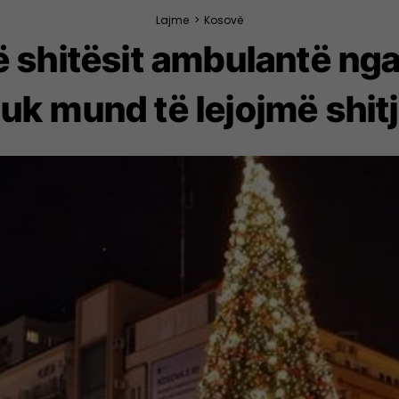
Lajme
>
Kosovë
ë shitësit ambulantë nga 
k mund të lejojmë shitj