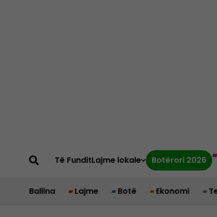
Të Fundit
Lajme lokale
Botërori 2026
Ballina
Lajme
Botë
Ekonomi
T