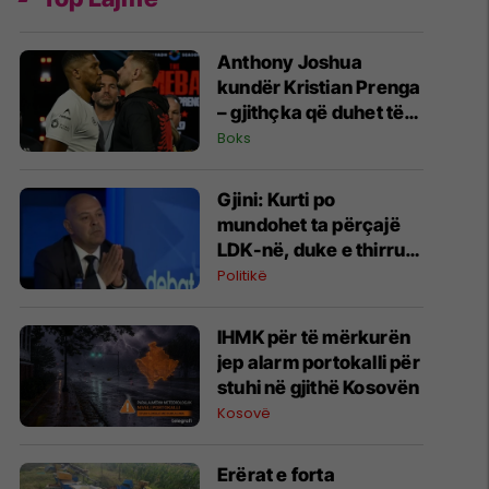
Anthony Joshua
kundër Kristian Prenga
– gjithçka që duhet të
dini për superduelin në
Boks
Arabinë Saudite
Gjini: Kurti po
mundohet ta përçajë
LDK-në, duke e thirrur
në bashkëqeverisje
Politikë
​IHMK për të mërkurën
jep alarm portokalli për
stuhi në gjithë Kosovën
Kosovë
Erërat e forta