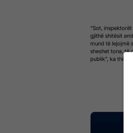
“Sot, inspektorët
gjithë shitësit am
mund të lejojmë s
sheshet tona, të 
publik”, ka thën