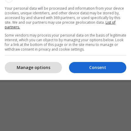
Your personal data will be processed and information from your device
(cookies, unique identifiers, and other device data) may be stored by,
accessed by and shared with 369 partners, or used specifically by this
site. We and our partners may use precise geolocation data.
List of
partners.
Some vendors may process your personal data on the basis of legitimate
interest, which you can object to by managing your options below. Look
for a link at the bottom of this page or in the site menu to manage or
withdraw consent in privacy and cookie settings.
Manage options
Consent