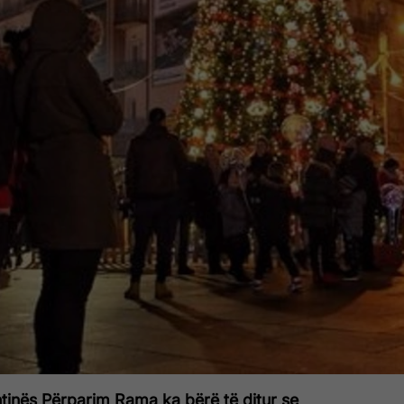
ishtinës Përparim Rama ka bërë të ditur se