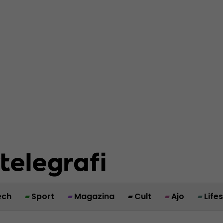
ech
Sport
Magazina
Cult
Ajo
Life