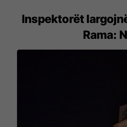
Inspektorët largojn
Rama: Nu