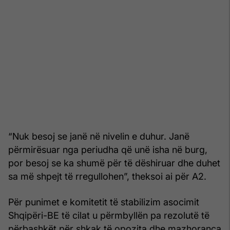
“Nuk besoj se janë në nivelin e duhur. Janë
përmirësuar nga periudha që unë isha në burg,
por besoj se ka shumë për të dëshiruar dhe duhet
sa më shpejt të rregullohen”, theksoi ai për A2.
Për punimet e komitetit të stabilizim asocimit
Shqipëri-BE të cilat u përmbyllën pa rezolutë të
përbashkët për shkak të opozita dhe mazhoranca