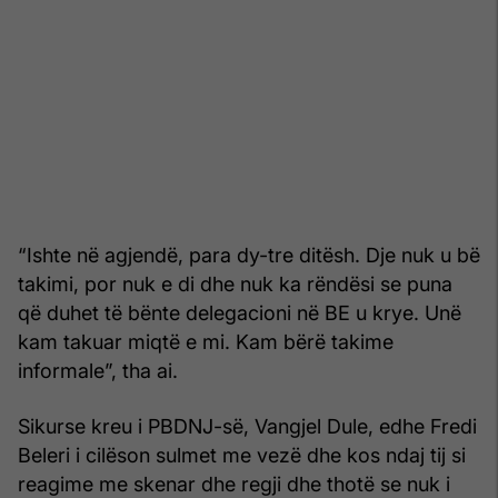
“Ishte në agjendë, para dy-tre ditësh. Dje nuk u bë
takimi, por nuk e di dhe nuk ka rëndësi se puna
që duhet të bënte delegacioni në BE u krye. Unë
kam takuar miqtë e mi. Kam bërë takime
informale”, tha ai.
Sikurse kreu i PBDNJ-së, Vangjel Dule, edhe Fredi
Beleri i cilëson sulmet me vezë dhe kos ndaj tij si
reagime me skenar dhe regji dhe thotë se nuk i