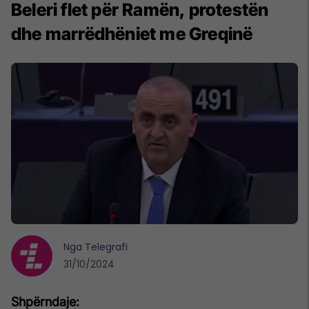
Beleri flet për Ramën, protestën
dhe marrëdhëniet me Greqinë
Nga
Telegrafi
31/10/2024