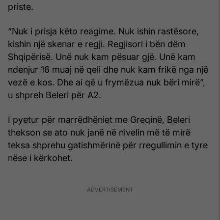
priste.
“Nuk i prisja këto reagime. Nuk ishin rastësore,
kishin një skenar e regji. Regjisori i bën dëm
Shqipërisë. Unë nuk kam pësuar gjë. Unë kam
ndenjur 16 muaj në qeli dhe nuk kam frikë nga një
vezë e kos. Dhe ai që u frymëzua nuk bëri mirë”,
u shpreh Beleri për A2.
I pyetur për marrëdhëniet me Greqinë, Beleri
thekson se ato nuk janë në nivelin më të mirë
teksa shprehu gatishmërinë për rregullimin e tyre
nëse i kërkohet.