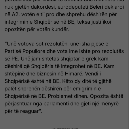
nuk gjetën dakordësi, eurodeputeti Beleri deklaroi
në A2, votën e tij pro dhe shprehu dëshirën për
integrimin e Shqipërisë në BE, teksa justifikoi
opozitën për votën kundër.
“Unë votova sot rezolutën, unë isha pjesë e
Partisë Popullore dhe vota ime ishte pro rezolutës
së PE. Unë jam shtetas shqiptar e grek kam
dëshirë që Shqipëria të integrohet në BE. Kam
shtëpinë dhe biznesin në Himarë. Vendi i
Shqipërisë është në BE. Këto dy ditë të gjithë
palët shprehën dëshirën për emigrimin e
Shqipërisë në BE. Problemet dihen. Opozita është
përjashtuar nga parlamenti dhe gjeti një mënyrë
për të reaguar”.