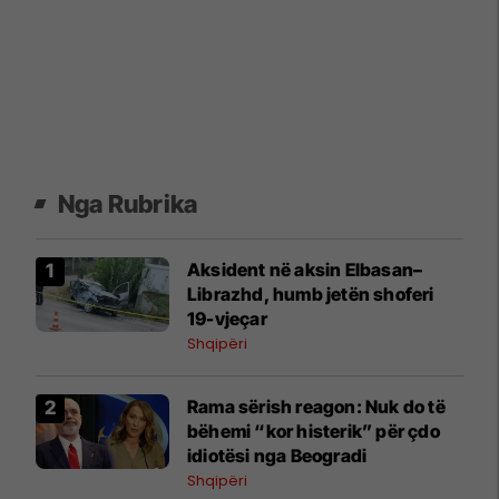
Nga Rubrika
Aksident në aksin Elbasan–
Librazhd, humb jetën shoferi
19-vjeçar
Shqipëri
Rama sërish reagon: Nuk do të
bëhemi “kor histerik” për çdo
idiotësi nga Beogradi
Shqipëri