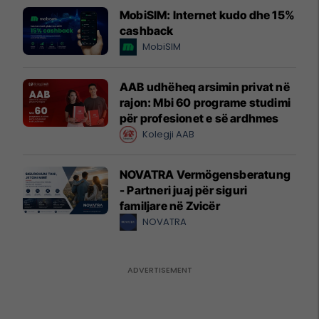
MobiSIM: Internet kudo dhe 15%
cashback
MobiSIM
AAB udhëheq arsimin privat në
rajon: Mbi 60 programe studimi
për profesionet e së ardhmes
Kolegji AAB
NOVATRA Vermögensberatung
- Partneri juaj për siguri
familjare në Zvicër
NOVATRA