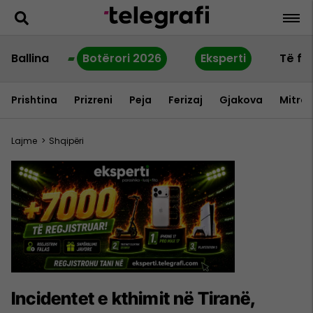
Ballina
Botërori 2026
Eksperti
Të fu
Prishtina
Prizreni
Peja
Ferizaj
Gjakova
Mitrov
Lajme
>
Shqipëri
Incidentet e kthimit në Tiranë,