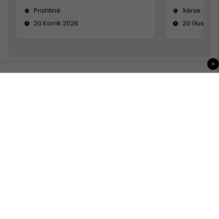
Prishtinë
Xërxe
20 Korrik 2026
20 Gusht 2
×