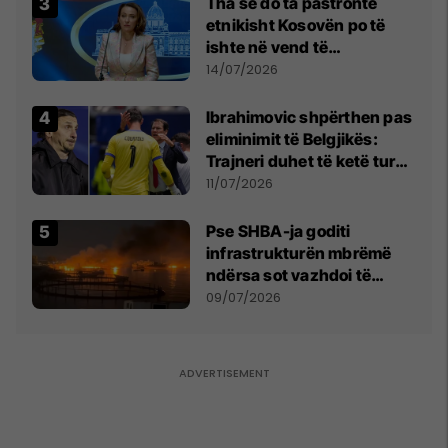
Tha se do ta pastronte
etnikisht Kosovën po të
ishte në vend të
Millosheviqit, Lëvizja e
14/07/2026
Qytetarëve të Lirë në Serbi
kërkon shkarkimin e
Ibrahimovic shpërthen pas
menjëhershëm të
eliminimit të Belgjikës:
Snezhana Paunoviq
Trajneri duhet të ketë turp,
ai lojtar se meritoi të luante
11/07/2026
Pse SHBA-ja goditi
infrastrukturën mbrëmë
ndërsa sot vazhdoi të
zmbrapsë sulmet iraniane
09/07/2026