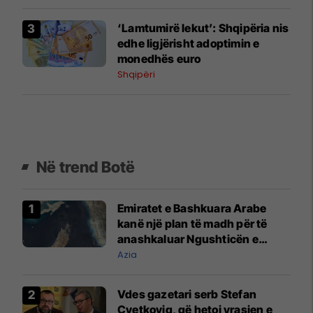
‘Lamtumirë lekut’: Shqipëria nis
edhe ligjërisht adoptimin e
monedhës euro
Shqipëri
Në trend Botë
Emiratet e Bashkuara Arabe
kanë një plan të madh për të
anashkaluar Ngushticën e
Hormuzit
Azia
Vdes gazetari serb Stefan
Cvetkoviq, që hetoi vrasjen e