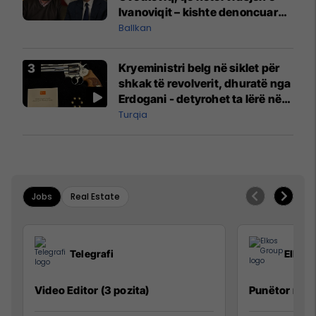
Ivanoviqit – kishte denoncuar
kërcënime ndaj vëllezërve
Ballkan
Vuçiq
Kryeministri belg në siklet për
shkak të revolverit, dhuratë nga
Erdogani - detyrohet ta lërë në
një bazë ushtarake
Turqia
Jobs
Real Estate
Telegrafi
Elkos
Video Editor (3 pozita)
Punëtor në 