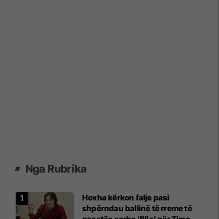
Nga Rubrika
Hoxha kërkon falje pasi
shpërndau ballinë të rreme të
gazetës serbe 'Blic' për Time