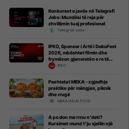
Konkurset e javës në Telegrafi
Jobs: Mundësi të reja për
zhvillimin tuaj profesional
Telegrafi Jobs
IPKO, Sponsor i Artë i DokuFest
2026, mbështet filmin dhe
frymëzon gjeneratën e re të
krijuesve
IPKO
Pashtetat MEKA - zgjedhje
praktike për mëngjes, piknik
dhe rrugë
MEKA HALAL FOOD
A po don me rrnu n’deti?
Kursimet mund t’ju sjellin një