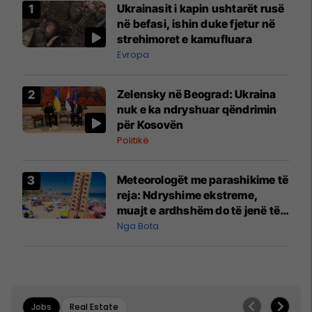
Ukrainasit i kapin ushtarët rusë
në befasi, ishin duke fjetur në
strehimoret e kamufluara
Evropa
Zelensky në Beograd: Ukraina
nuk e ka ndryshuar qëndrimin
për Kosovën
Politikë
Meteorologët me parashikime të
reja: Ndryshime ekstreme,
muajt e ardhshëm do të jenë të
pazakontë
Nga Bota
Jobs
Real Estate