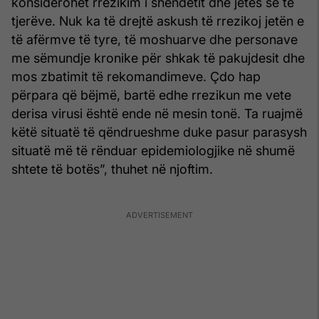
konsiderohet rrezikim i shëndetit dhe jetës së të
tjerëve. Nuk ka të drejtë askush të rrezikoj jetën e
të afërmve të tyre, të moshuarve dhe personave
me sëmundje kronike për shkak të pakujdesit dhe
mos zbatimit të rekomandimeve. Çdo hap
përpara që bëjmë, bartë edhe rrezikun me vete
derisa virusi është ende në mesin tonë. Ta ruajmë
këtë situatë të qëndrueshme duke pasur parasysh
situatë më të rënduar epidemiologjike në shumë
shtete të botës”, thuhet në njoftim.