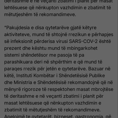
deritashme e në veçanti zbatimi i planit për masat
lehtësuese që nënkupton vazhdimin e zbatimit të
mëtutjeshëm të rekomandimeve.
“Pakujdesia e disa qytetarëve gjatë këtyre
aktiviteteve, mund të shtojnë rrezikun e përhapjes
së infeksionit përderisa virusi SARS-COV-2 është
prezent dhe kështu mund të mbingarkohet
sistemi shëndetësor me pasoja të pa
parashikuara deri në shpërthim e që mund të
paraqes rrezik për jetën e qytetarëve. Bazuar në
këtë, Instituti Kombëtar i Shëndetësisë Publike
dhe Ministria e Shëndetësisë rekomandojnë që në
mënyrë rigoroze të respektohen masat mbrojtëse
të deritashme e në veçanti zbatimi i planit për
masat lehtësuese që nënkupton vazhdimin e
zbatimit të mëtutjeshëm të rekomandimeve.
Apelojmë te qytetarët, bizneset, gastronomia, që