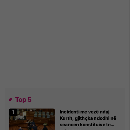
Top 5
Incidenti me vezë ndaj
Kurtit, gjithçka ndodhi në
seancën konstituive të