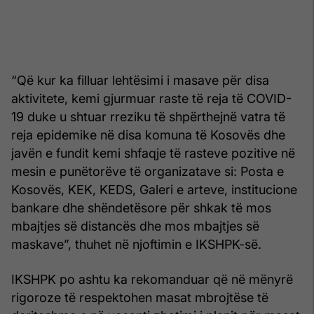
“Që kur ka filluar lehtësimi i masave për disa
aktivitete, kemi gjurmuar raste të reja të COVID-
19 duke u shtuar rreziku të shpërthejnë vatra të
reja epidemike në disa komuna të Kosovës dhe
javën e fundit kemi shfaqje të rasteve pozitive në
mesin e punëtorëve të organizatave si: Posta e
Kosovës, KEK, KEDS, Galeri e arteve, institucione
bankare dhe shëndetësore për shkak të mos
mbajtjes së distancës dhe mos mbajtjes së
maskave”, thuhet në njoftimin e IKSHPK-së.
IKSHPK po ashtu ka rekomanduar që në mënyrë
rigoroze të respektohen masat mbrojtëse të