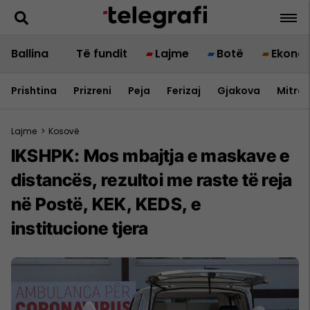
Ballina
Të fundit
Lajme
Botë
Ekono
Prishtina
Prizreni
Peja
Ferizaj
Gjakova
Mitrov
Lajme
>
Kosovë
IKSHPK: Mos mbajtja e maskave e
distancës, rezultoi me raste të reja
në Postë, KEK, KEDS, e
institucione tjera