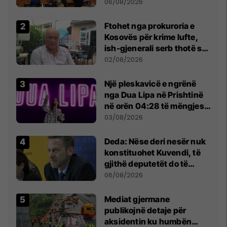
Kuvendit
06/08/2026
Ftohet nga prokuroria e
Kosovës për krime lufte,
ish-gjenerali serb thotë se
dikush e tradhtoi në
02/08/2026
Beograd
Një pleskavicë e ngrënë
nga Dua Lipa në Prishtinë
në orën 04:28 të mëngjesit
- dhe bota digjitale serbe
03/08/2026
shpall gjendjen e luftës
Deda: Nëse deri nesër nuk
konstituohet Kuvendi, të
gjithë deputetët do të
bëjnë shkelje të rëndë
06/08/2026
kushtetuese
Mediat gjermane
publikojnë detaje për
aksidentin ku humbën