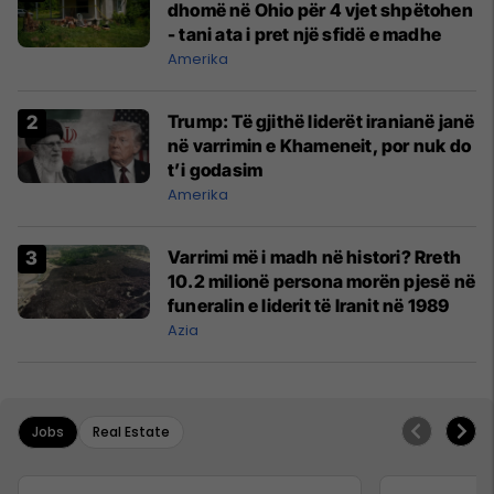
dhomë në Ohio për 4 vjet shpëtohen
- tani ata i pret një sfidë e madhe
Amerika
Trump: Të gjithë liderët iranianë janë
në varrimin e Khameneit, por nuk do
t’i godasim
Amerika
Varrimi më i madh në histori? Rreth
10.2 milionë persona morën pjesë në
funeralin e liderit të Iranit në 1989
Azia
Jobs
Real Estate