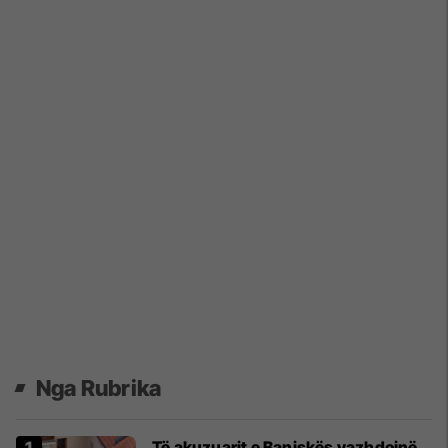
Nga Rubrika
Të akuzuarit e Banjskës vazhdojnë