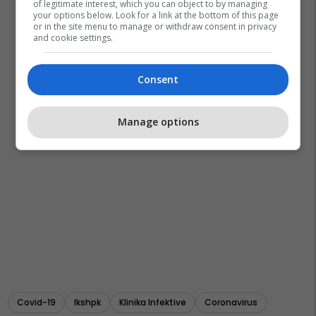
of legitimate interest, which you can object to by managing
your options below. Look for a link at the bottom of this page
or in the site menu to manage or withdraw consent in privacy
and cookie settings.
Consent
Manage options
Covid-19
Ikshpk
Klinika Infektive
Coronavirus