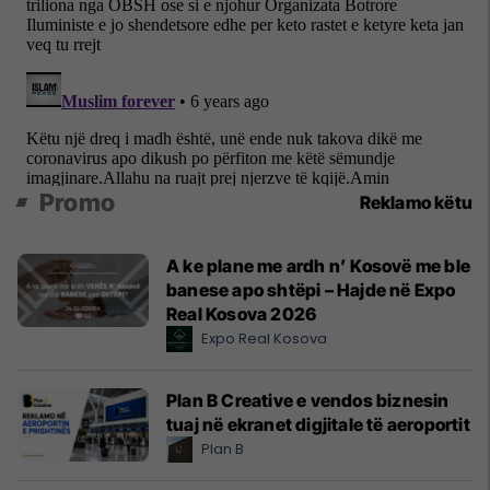
Promo
Reklamo këtu
A ke plane me ardh n’ Kosovë me ble
banese apo shtëpi – Hajde në Expo
Real Kosova 2026
Expo Real Kosova
Plan B Creative e vendos biznesin
tuaj në ekranet digjitale të aeroportit
Plan B