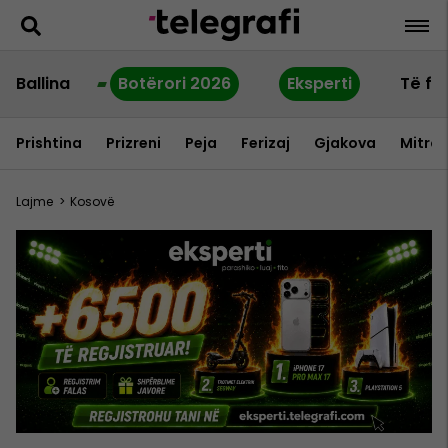
Ballina
Botërori 2026
Eksperti
Të fu
Prishtina
Prizreni
Peja
Ferizaj
Gjakova
Mitrov
Lajme
>
Kosovë