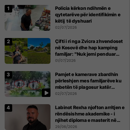
Policia kërkon ndihmën e
qytetarëve për identifikimin e
këtij të dyshuari
02/07/2026
Çifti i ri nga Zvicra zhvendoset
në Kosovë dhe hap kamping
familjar: "Nuk jemi penduar
asnjë ditë"
01/07/2026
Pamjet e kamerave zbardhin
përleshjen mes familjarëve ku
mbetën të plagosur katër
persona
02/07/2026
Labinot Rexha njofton arritjen e
rëndësishme akademike - i
njihet diploma e masterit në
Psikologji në Zvicër
29/06/2026