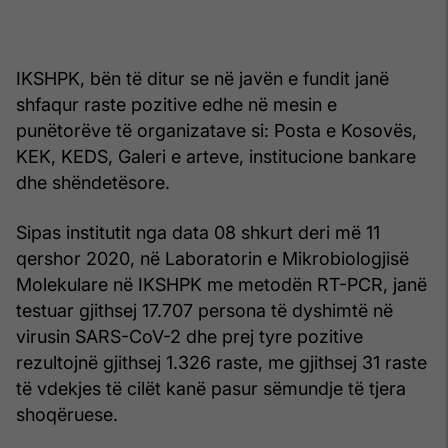
IKSHPK, bën të ditur se në javën e fundit janë
shfaqur raste pozitive edhe në mesin e
punëtorëve të organizatave si: Posta e Kosovës,
KEK, KEDS, Galeri e arteve, institucione bankare
dhe shëndetësore.
Sipas institutit nga data 08 shkurt deri më 11
qershor 2020, në Laboratorin e Mikrobiologjisë
Molekulare në IKSHPK me metodën RT-PCR, janë
testuar gjithsej 17.707 persona të dyshimtë në
virusin SARS-CoV-2 dhe prej tyre pozitive
rezultojnë gjithsej 1.326 raste, me gjithsej 31 raste
të vdekjes të cilët kanë pasur sëmundje të tjera
shoqëruese.