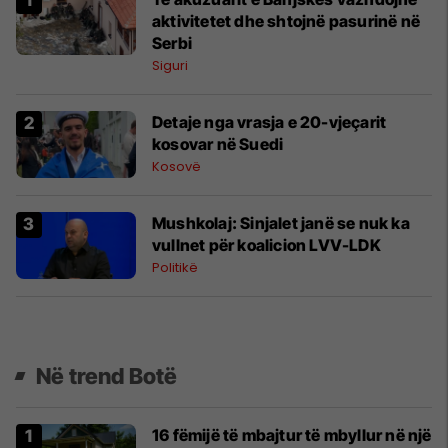
aktivitetet dhe shtojnë pasurinë në
Serbi
Siguri
Detaje nga vrasja e 20-vjeçarit
kosovar në Suedi
Kosovë
Mushkolaj: Sinjalet janë se nuk ka
vullnet për koalicion LVV-LDK
Politikë
Në trend Botë
16 fëmijë të mbajtur të mbyllur në një