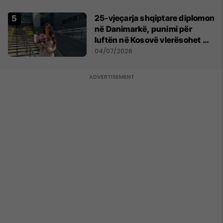
25-vjeçarja shqiptare diplomon
në Danimarkë, punimi për
luftën në Kosovë vlerësohet me
notën më të lartë
04/07/2026