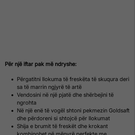
Për një iftar pak më ndryshe:
Përgatitni llokuma të freskëta të skuqura deri
sa të marrin ngjyrë të artë
Vendosini në një pjatë dhe shërbejini të
ngrohta
Në një enë të vogël shtoni pekmezin Goldsaft
dhe përdoreni si shtojcë për llokumat
Shija e brumit të freskët dhe krokant
kombinohet në mënyrë perfekte me