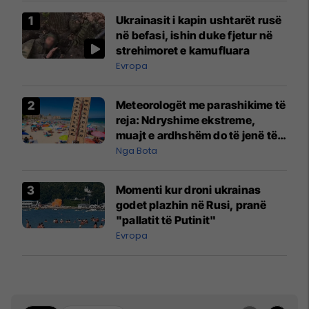
Ukrainasit i kapin ushtarët rusë
në befasi, ishin duke fjetur në
strehimoret e kamufluara
Evropa
Meteorologët me parashikime të
reja: Ndryshime ekstreme,
muajt e ardhshëm do të jenë të
pazakontë
Nga Bota
Momenti kur droni ukrainas
godet plazhin në Rusi, pranë
"pallatit të Putinit"
Evropa