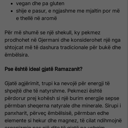
vegan dhe pa gluten
shije e pasur, e ngjashme me mjaltin por më
e thellë në aromë
Për më shumë se një shekull, ky pekmez
prodhohet në Gjermani dhe konsiderohet një nga
shtojcat më të dashura tradicionale për bukë dhe
ëmbëlsira.
Pse është ideal gjatë Ramazanit?
Gjatë agjërimit, trupi ka nevojë për energji të
shpejtë dhe të natyrshme. Pekmezi është
përdorur prej kohësh si një burim energjie sepse
përmban sheqerna natyrale dhe minerale. Sirupi i
panxharit, përveç ëmbëlsisë, përmban edhe
elemente si hekur dhe magnez, të cilat ndihmojnë
organizmin pas një dite të gjatë pa ushqim.