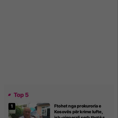
Top 5
Ftohet nga prokuroria e
Kosovës për krime lufte,
ish-gjenerali serb thotë se