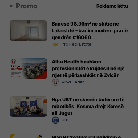
Promo
Reklamo këtu
Banesë 98.96m² në shitje në
Lakrishtë – banim modern pranë
qendrës #16060
Pro Real Estate
Alba Health bashkon
profesionistët e kujdesit në një
rrjet të përbashkët në Zvicër
Alba Health
Nga UBT në skenën botërore të
robotikës: Kosova drejt Koresë
së Jugut
UBT
Plan B Creative rrit ndikimin e