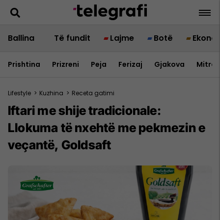
Ballina
Të fundit
Lajme
Botë
Ekono
Prishtina
Prizreni
Peja
Ferizaj
Gjakova
Mitrov
Lifestyle
>
Kuzhina
>
Receta gatimi
Iftari me shije tradicionale:
Llokuma të nxehtë me pekmezin e
veçantë, Goldsaft