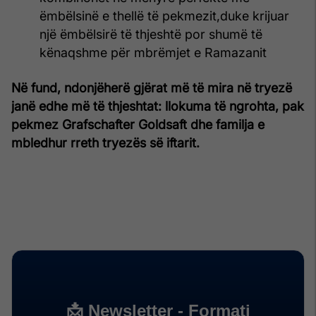
ëmbëlsinë e thellë të pekmezit,duke krijuar
një ëmbëlsirë të thjeshtë por shumë të
kënaqshme për mbrëmjet e Ramazanit
Në fund, ndonjëherë gjërat më të mira në tryezë
janë edhe më të thjeshtat: llokuma të ngrohta, pak
pekmez Grafschafter Goldsaft dhe familja e
mbledhur rreth tryezës së iftarit.