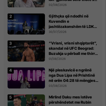
dikush e tradhtoi në
02/08/2026
Beograd
Gjithçka që ndodhi në
Kuvendin e
jashtëzakonshëm të LDK-
së
30/07/2026
“Vrisni, vrisni shqiptarët”,
skandal në UFC Beograd:
Buzukja u përball me thirrje
anti-shqiptare nga
01/08/2026
tribunat
Një pleskavicë e ngrënë
nga Dua Lipa në Prishtinë
në orën 04:28 të mëngjesit
- dhe bota digjitale serbe
03/08/2026
shpall gjendjen e luftës
Mirlind Daku mes lotëve
përshëndetet me Rubin