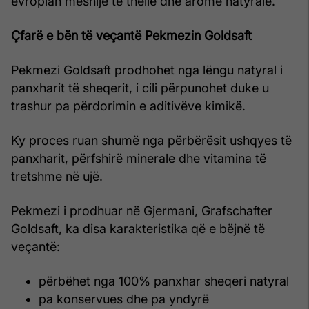
evropian meshije të thellë dhe aromë natyrale.
Çfarë e bën të veçantë Pekmezin Goldsaft
Pekmezi Goldsaft prodhohet nga lëngu natyral i
panxharit të sheqerit, i cili përpunohet duke u
trashur pa përdorimin e aditivëve kimikë.
Ky proces ruan shumë nga përbërësit ushqyes të
panxharit, përfshirë minerale dhe vitamina të
tretshme në ujë.
Pekmezi i prodhuar në Gjermani, Grafschafter
Goldsaft, ka disa karakteristika që e bëjnë të
veçantë:
përbëhet nga 100% panxhar sheqeri natyral
pa konservues dhe pa yndyrë