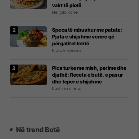
vakt të plotë
Në çdo kohë
Speca të mbushur me patate:
Pjata e shijshme verore që
përgatitet lehtë
Pjata kryesore
Pica turke me mish, perime dhe
djathë: Receta e butë, e pasur
dhe tepër e shijshme
Kuzhina e huaj
Në trend Botë