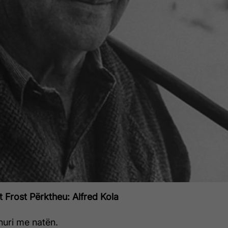
t Frost
Përktheu: Alfred Kola
ohuri me natën.