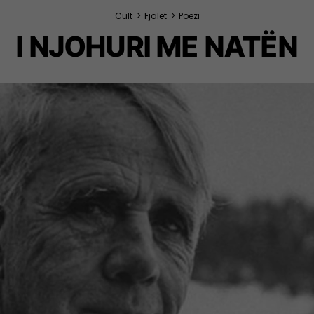
Cult
>
Fjalet
>
Poezi
I NJOHURI ME NATËN