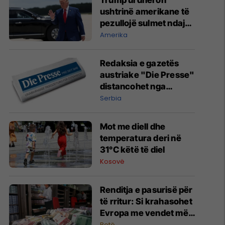
Trump urdhëron
ushtrinë amerikane të
pezullojë sulmet ndaj
Iranit, raportojnë
Amerika
mediat amerikane
Redaksia e gazetës
austriake "Die Presse"
distancohet nga
intervista e drejtorit të
Serbia
përgjithshëm Rainer
Novak me autokratin
Mot me diell dhe
serb Vuçiq
temperatura deri në
31°C këtë të diel
Kosovë
Renditja e pasurisë për
të rritur: Si krahasohet
Evropa me vendet më
të pasura në botë?
Botë