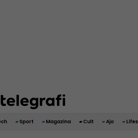
ech
Sport
Magazina
Cult
Ajo
Life