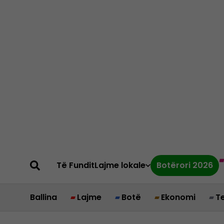
Të Fundit
Lajme lokale
Botërori 2026
Ballina
Lajme
Botë
Ekonomi
T