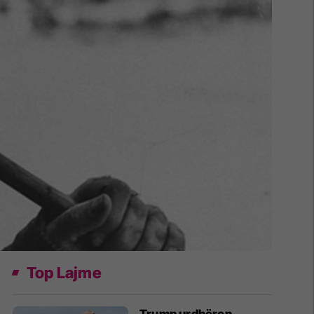
Top Lajme