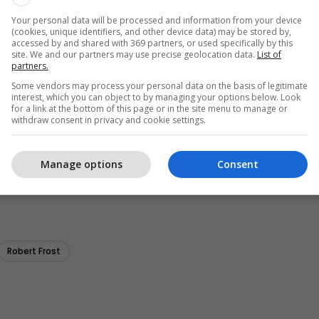
Your personal data will be processed and information from your device
(cookies, unique identifiers, and other device data) may be stored by,
accessed by and shared with 369 partners, or used specifically by this
site. We and our partners may use precise geolocation data.
List of
partners.
Some vendors may process your personal data on the basis of legitimate
interest, which you can object to by managing your options below. Look
for a link at the bottom of this page or in the site menu to manage or
withdraw consent in privacy and cookie settings.
Manage options
Consent