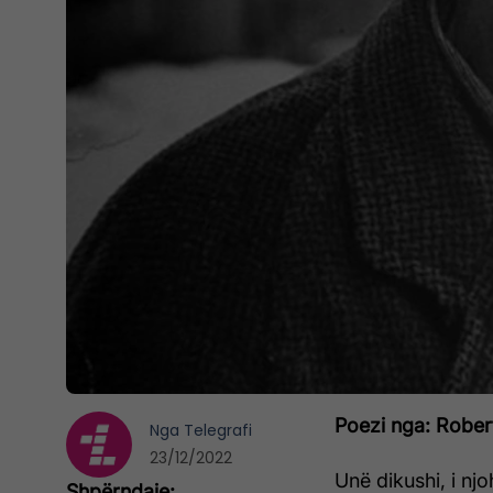
Poezi nga: Rober
Nga
Telegrafi
23/12/2022
Unë dikushi, i nj