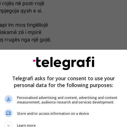
 rojës në post-rojë
pjegoja qysh e si.
api im mos tingëllojë
piskamë zë i mpirë
ej rrugës nga një gojë.
 më thënë lamtumirë;
ësore më të largët,
orë e ndritur n’mugëtirë
Telegrafi asks for your consent to use your
h gabim e as i saktë.
personal data for the following purposes:
ohuri me natën.
Personalised advertising and content, advertising and content
measurement, audience research and services development
Store and/or access information on a device
Learn more