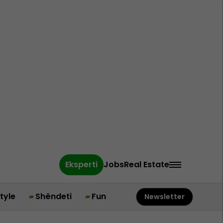
Eksperti
Jobs
Real Estate
style
Shëndeti
Fun
Newsletter