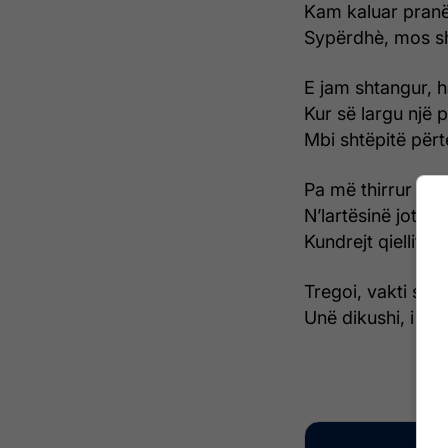
Kam kaluar pranë
Sypërdhè, mos sh
E jam shtangur, h
Kur së largu një 
Mbi shtëpitë përt
Pa më thirrur pa
N’lartësinë jotok
Kundrejt qiellit, 
Tregoi, vakti s’is
Unë dikushi, i nj