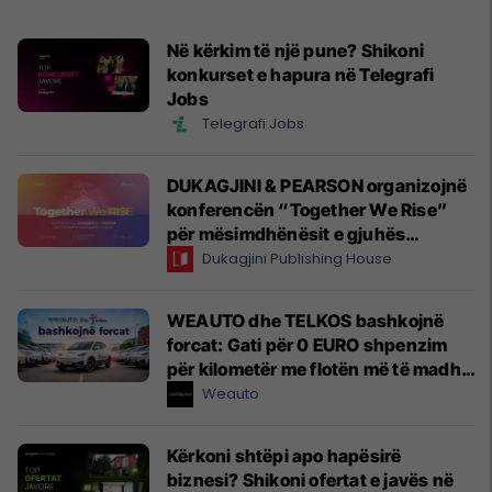
Në kërkim të një pune? Shikoni
konkurset e hapura në Telegrafi
Jobs
Telegrafi Jobs
DUKAGJINI & PEARSON organizojnë
konferencën “Together We Rise”
për mësimdhënësit e gjuhës
angleze
Dukagjini Publishing House
WEAUTO dhe TELKOS bashkojnë
forcat: Gati për 0 EURO shpenzim
për kilometër me flotën më të madhe
elektrike të një kompanie kosovare
Weauto
Kërkoni shtëpi apo hapësirë
biznesi? Shikoni ofertat e javës në