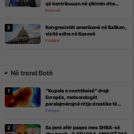
që kontribuuan në çlirimin dhe
sigurinë e Kosovës
Kosovë
Kongresistët amerikanë në Ballkan,
vizitë edhe në Kosovë
Politikë
Në trend Botë
"Kupola e nxehtësisë" drejt
Evropës, meteorologët
paralajmërojnë rritje drastike të
temperaturave
Evropa
Sa jemi afër paqes mes SHBA-së
dhe Iranit - GJITHÇKA, MINUTË PAS