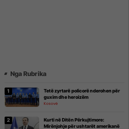
Nga Rubrika
Tetë zyrtarë policorë nderohen për
guxim dhe heroizëm
Kosovë
Kurti në Ditën Përkujtimore:
Mirënjohje për ushtarët amerikanë