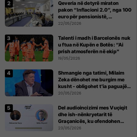
Qeveria në detyrë miraton
pakon “Inflacioni 2.0”, nga 100
euro për pensionistë,
punëtorët privat, fëmijë dhe
22/05/2026
studentë
Talenti i madh i Barcelonës nuk
u ftua në Kupën e Botës: “Ai
prish atmosferën në ekip"
19/05/2026
Shmangie nga tatimi, Milaim
Zeka dënohet me burgim me
kusht - obligohet t'ia paguajë
ATK-së 81 mijë euro
20/05/2026
Del audioincizimi mes Vuçiqit
dhe ish-nënkryetarit të
Graçanicës, ku ofendohen
krerë të Kishës Ortodokse
23/05/2026
Serbe