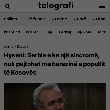
Ballina
Të fundit
Lajme
Botë
Ekono
Prishtina
Prizreni
Peja
Ferizaj
Gjakova
Mitrov
Lajme
>
Kosovë
Hyseni: Serbia e ka një sindromë,
nuk pajtohet me barazinë e popullit
të Kosovës