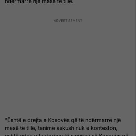
ndërmarrë një masë të tillë.
“Është e drejta e Kosovës që të ndërmarrë një
masë të tillë, tanimë askush nuk e konteston,
është edhe e faktorëve të sigurisë së Kosovës që