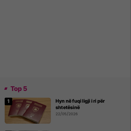
Top 5
Hyn në fuqi ligji i ri për
shtetësinë
22/05/2026