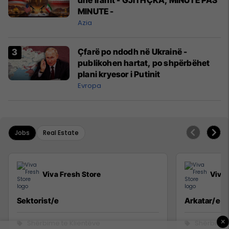
MINUTE -
Azia
Çfarë po ndodh në Ukrainë -
publikohen hartat, po shpërbëhet
plani kryesor i Putinit
Evropa
Jobs
Real Estate
Viva Fresh Store
Viva 
Sektorist/e
Arkatar/e
×
Shërbime te Klientëve
Shërbime 