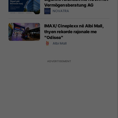
Vermögensberatung AG
NOVATRA
IMAX/ Cineplexx në Albi Mall,
thyen rekorde rajonale me
"Odisea"
Albi Mall