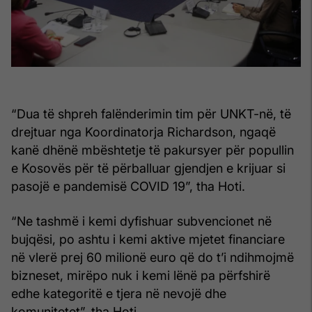
“Dua të shpreh falënderimin tim për UNKT-në, të
drejtuar nga Koordinatorja Richardson, ngaqë
kanë dhënë mbështetje të pakursyer për popullin
e Kosovës për të përballuar gjendjen e krijuar si
pasojë e pandemisë COVID 19”, tha Hoti.
“Ne tashmë i kemi dyfishuar subvencionet në
bujqësi, po ashtu i kemi aktive mjetet financiare
në vlerë prej 60 milionë euro që do t’i ndihmojmë
bizneset, mirëpo nuk i kemi lënë pa përfshirë
edhe kategoritë e tjera në nevojë dhe
komunitetet”, tha Hoti.