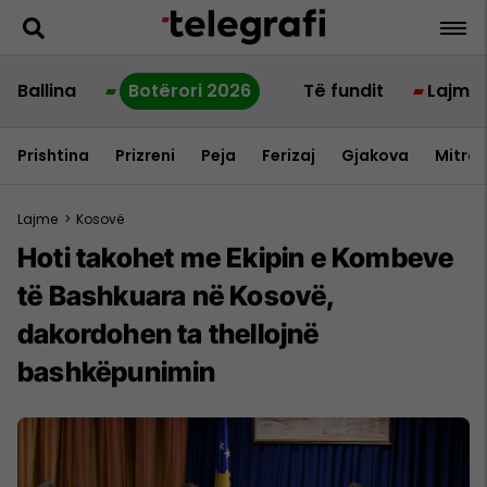
Ballina
Botërori 2026
Të fundit
Lajme
Prishtina
Prizreni
Peja
Ferizaj
Gjakova
Mitrov
Lajme
>
Kosovë
Hoti takohet me Ekipin e Kombeve
të Bashkuara në Kosovë,
dakordohen ta thellojnë
bashkëpunimin