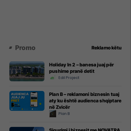
Promo
Reklamo këtu
Holiday In 2 – banesa juaj për
pushime pranë detit
Edil Project
Plan B – reklamoni biznesin tuaj
aty ku është audienca shqiptare
në Zvicër
Plan B
Sigurimi i biznesit me NOVATRA