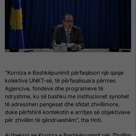
“Korniza e Bashkëpunimit përfaqëson një qasje
kolektive UNKT-së, të përfaqësuara përmes
Agjencive, fondeve dhe programeve të
ndryshme, ku së bashku me institucionet synohet
të adresohen pengesat dhe sfidat zhvillimore,
duke përfshirë kontekstin e arritjes së objektivave
për zhvillim të qëndrueshëm”, tha Hoti.
Ai theksoi se Korniza e Bashkëpunimit për Zhvillim