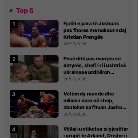
Top 5
Fjalët e para të Joshuas
pas fitores me nokaut ndaj
Kristian Prengës
26/07/2026
Pesë ditë pas marrjes së
detyrës, shefi i ri i ushtrisë
ukrainase urdhëron
kontroll të madh
26/07/2026
Vetëm dy raunde dhe
miliona euro në xhep,
zbulohet sa fituan Joshua
e Prenga
26/07/2026
Vëllai iu etiketua si pjesëtar
i grupit të Arkanit, Drejtori i