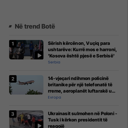
Në trend Botë
Sërish kërcënon, Vuçiq para
ushtarëve: Kurrë mos e harroni,
'Kosova është pjesë e Serbisë'
Serbia
14-vjeçari ndihmon policinë
britanike për një telefonatë të
rreme, aeroplanët luftarakë u
ngritën në ajër për të
Evropa
interceptuar fluturaken e Qatar
Airways që po shkonte drejt
Ukrainasit sulmohen në Poloni -
Mançesterit
Tusk i kërkon presidentit të
reagojë