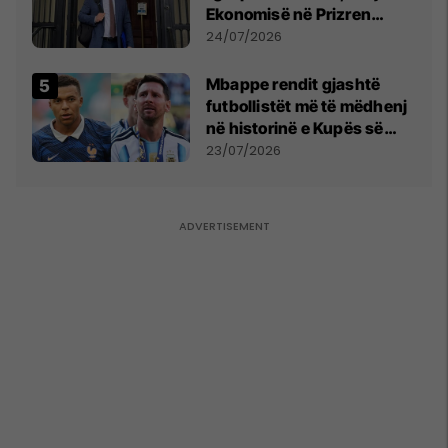
Ekonomisë në Prizren
mohon pretendimet
24/07/2026
Mbappe rendit gjashtë
futbollistët më të mëdhenj
në historinë e Kupës së
Botës, Messi mbetet i dyti
23/07/2026