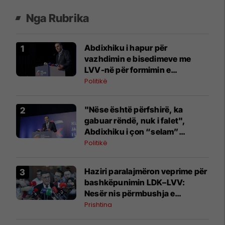
Nga Rubrika
Abdixhiku i hapur për
vazhdimin e bisedimeve me
LVV-në për formimin e
institucioneve
Politikë
"Nëse është përfshirë, ka
gabuar rëndë, nuk i falet",
Abdixhiku i çon “selam”
Përparim Ramës
Politikë
Haziri paralajmëron veprime për
bashkëpunimin LDK–LVV:
Nesër nis përmbushja e
kërkesës së dytë
Prishtina