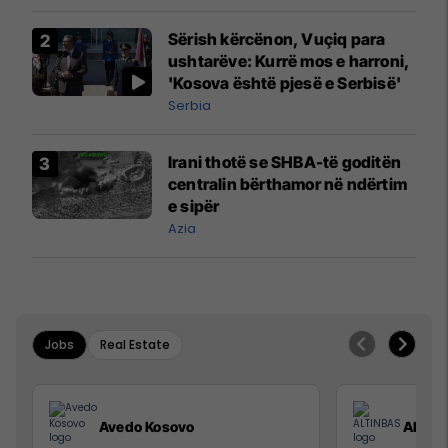
Sërish kërcënon, Vuçiq para
ushtarëve: Kurrë mos e harroni,
'Kosova është pjesë e Serbisë'
Serbia
Irani thotë se SHBA-të goditën
centralin bërthamor në ndërtim
e sipër
Azia
Jobs
Real Estate
Avedo Kosovo
ALTIN