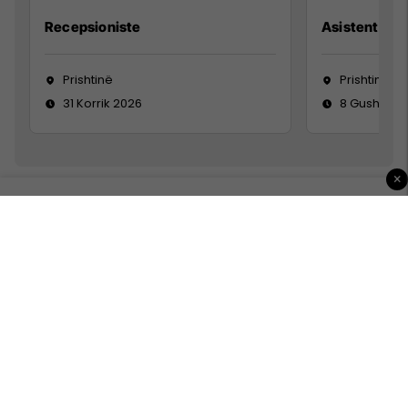
Recepsioniste
Asistente e S
Prishtinë
Prishtinë
31 Korrik 2026
8 Gusht 20
×