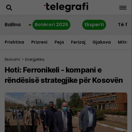
Ballina
Botërori 2026
Eksperti
Të fu
Prishtina
Prizreni
Peja
Ferizaj
Gjakova
Mitrov
Ekonomi
>
Energjetika
Hoti: Ferronikeli - kompani e
rëndësisë strategjike për Kosovën