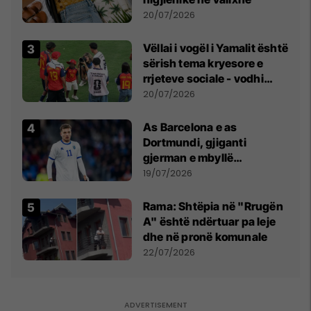
20/07/2026
Vëllai i vogël i Yamalit është
sërish tema kryesore e
rrjeteve sociale - vodhi
vëmendjen pas finales së
20/07/2026
Kupës së Botës
As Barcelona e as
Dortmundi, gjiganti
gjerman e mbyllë
marrëveshjen për Fisnik
19/07/2026
Asllanin
Rama: Shtëpia në "Rrugën
A" është ndërtuar pa leje
dhe në pronë komunale
22/07/2026