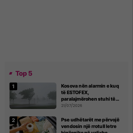
Top 5
Kosova nën alarmin e kuq
të ESTOFEX,
paralajmërohen stuhi të
fuqishme me breshër dhe
21/07/2026
erëra të forta
Pse udhëtarët me përvojë
vendosin një rrotull letre
higjienike në valixhe