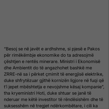
“Besoj se në javët e ardhshme, si pjesë e Pakos
për rimëkëmbje ekonomike do ta adresojmë
çështjen e rentës minerare. Ministri i Ekonomisë
dhe Ambientit do të angazhohet bashkë me
ZRRE-në sa i përket çmimit të energjisë elektrike,
duke shfrytëzuar gjithë kornizën ligjore në fuqi që
t’i jepet mbështetja e nevojshme kësaj kompanie”,
tha kryeministri Hoti, duke shtuar se janë të
nderuar me këtë investitor të rëndësishëm dhe të
suksesshëm në tregjet ndërkombëtare, i cili ka