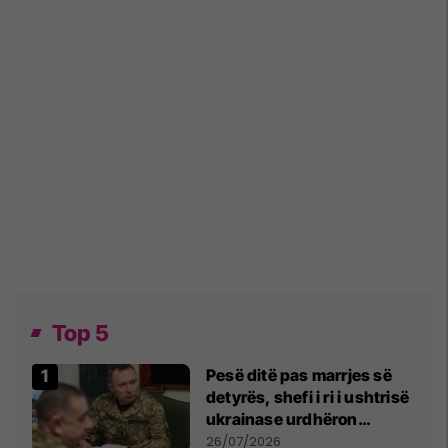
Top 5
Pesë ditë pas marrjes së
detyrës, shefi i ri i ushtrisë
ukrainase urdhëron
kontroll të madh
26/07/2026