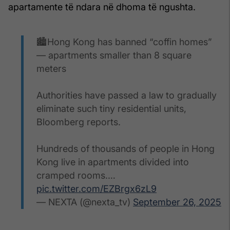
apartamente të ndara në dhoma të ngushta.
🏙️Hong Kong has banned “coffin homes”
— apartments smaller than 8 square
meters
Authorities have passed a law to gradually
eliminate such tiny residential units,
Bloomberg reports.
Hundreds of thousands of people in Hong
Kong live in apartments divided into
cramped rooms.…
pic.twitter.com/EZBrgx6zL9
— NEXTA (@nexta_tv)
September 26, 2025