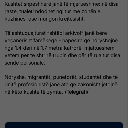
Kushtet shpeshherë janë të mjerueshme: në disa
raste, tualeti ndodhet ngjitur me zonën e
kuzhinës, ose mungon krejtësisht.
Të ashtuquajturat “shtëpi arkivol” janë bërë
veçanërisht famëkeqe - hapësira që ndryshojnë
nga 1.4 deri në 1.7 metra katrorë, mjaftueshëm
vetëm për të shtrirë trupin dhe për të ruajtur disa
sende personale.
Ndryshe, migrantët, punëtorët, studentët dhe të
rinjtë profesionistë janë ata që zakonisht jetojnë
në këto kushte të zymta.
/Telegrafi/