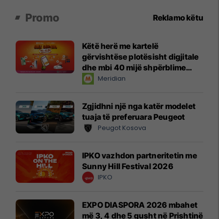
Promo
Reklamo këtu
Këtë herë me kartelë
gërvishtëse plotësisht digjitale
dhe mbi 40 mijë shpërblime
instant!
Meridian
Zgjidhni një nga katër modelet
tuaja të preferuara Peugeot
Peugot Kosova
IPKO vazhdon partneritetin me
Sunny Hill Festival 2026
IPKO
EXPO DIASPORA 2026 mbahet
më 3, 4 dhe 5 gusht në Prishtinë