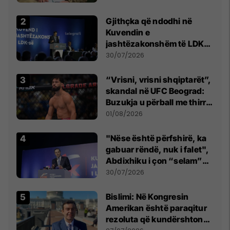
Gjithçka që ndodhi në
Kuvendin e
jashtëzakonshëm të LDK-
së
30/07/2026
“Vrisni, vrisni shqiptarët”,
skandal në UFC Beograd:
Buzukja u përball me thirrje
anti-shqiptare nga
01/08/2026
tribunat
"Nëse është përfshirë, ka
gabuar rëndë, nuk i falet",
Abdixhiku i çon “selam”
Përparim Ramës
30/07/2026
Bislimi: Në Kongresin
Amerikan është paraqitur
rezoluta që kundërshton