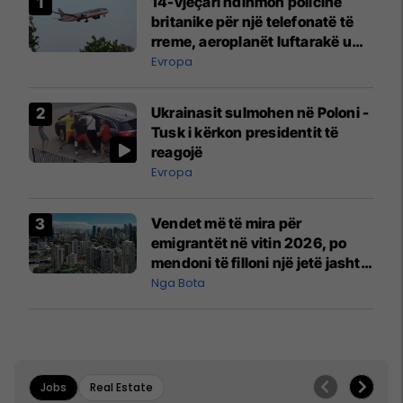
14-vjeçari ndihmon policinë
britanike për një telefonatë të
rreme, aeroplanët luftarakë u
ngritën në ajër për të
Evropa
interceptuar fluturaken e Qatar
Airways që po shkonte drejt
Ukrainasit sulmohen në Poloni -
Mançesterit
Tusk i kërkon presidentit të
reagojë
Evropa
Vendet më të mira për
emigrantët në vitin 2026, po
mendoni të filloni një jetë jashtë
vendit?
Nga Bota
Jobs
Real Estate