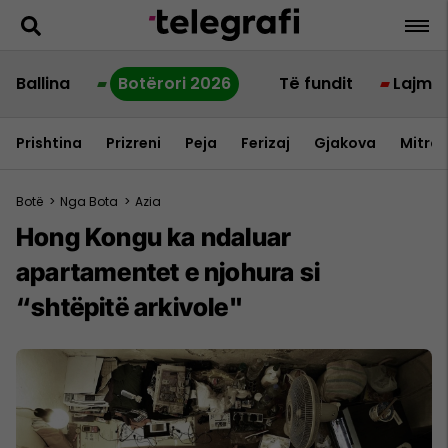
Ballina
Botërori 2026
Të fundit
Lajme
Prishtina
Prizreni
Peja
Ferizaj
Gjakova
Mitrov
Botë
>
Nga Bota
>
Azia
Hong Kongu ka ndaluar
apartamentet e njohura si
“shtëpitë arkivole"