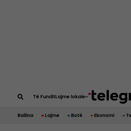
Të Fundit
Lajme lokale
Ballina
Lajme
Botë
Ekonomi
T