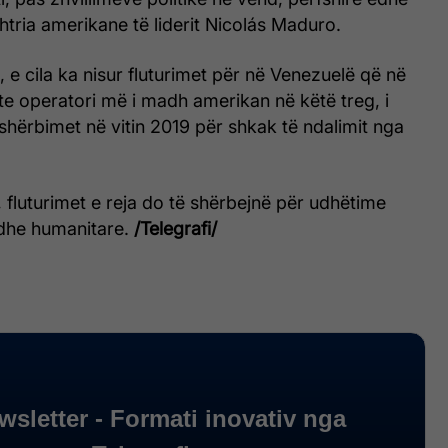
htria amerikane të liderit Nicolás Maduro.
, e cila ka nisur fluturimet për në Venezuelë që në
hte operatori më i madh amerikan në këtë treg, i
shërbimet në vitin 2019 për shkak të ndalimit nga
fluturimet e reja do të shërbejnë për udhëtime
e dhe humanitare.
/Telegrafi/