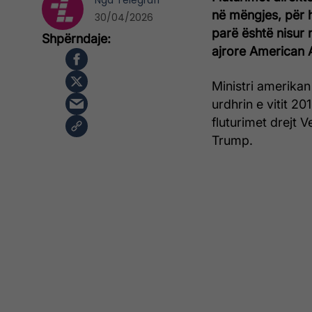
Nga
Telegrafi
në mëngjes, për h
30/04/2026
parë është nisur 
ajrore American A
Ministri amerikan
urdhrin e vitit 2
fluturimet drejt 
Trump.