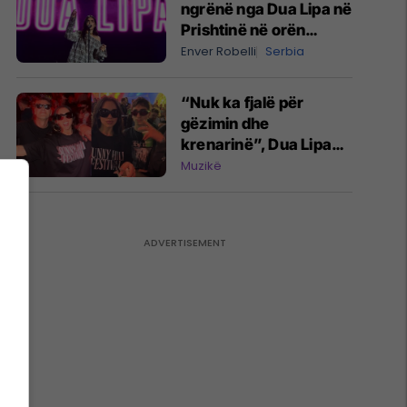
ngrënë nga Dua Lipa në
Prishtinë në orën
04:28 të mëngjesit -
Enver Robelli
Serbia
dhe bota digjitale serbe
shpall gjendjen e luftës
“Nuk ka fjalë për
gëzimin dhe
krenarinë”, Dua Lipa
përmbyll Sunny Hill
Muzikë
Festival me emocione
pas një tjetër edicioni
të suksesshëm