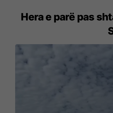
Hera e parë pas shta