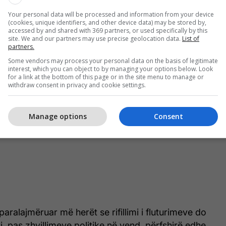
Your personal data will be processed and information from your device
(cookies, unique identifiers, and other device data) may be stored by,
accessed by and shared with 369 partners, or used specifically by this
site. We and our partners may use precise geolocation data.
List of
partners.
Some vendors may process your personal data on the basis of legitimate
interest, which you can object to by managing your options below. Look
for a link at the bottom of this page or in the site menu to manage or
withdraw consent in privacy and cookie settings.
Manage options
Consent
aralajmëruar më herët se rifillimi i fluturimeve do
i, pas zhvillimeve politike në vend, përfshirë edhe